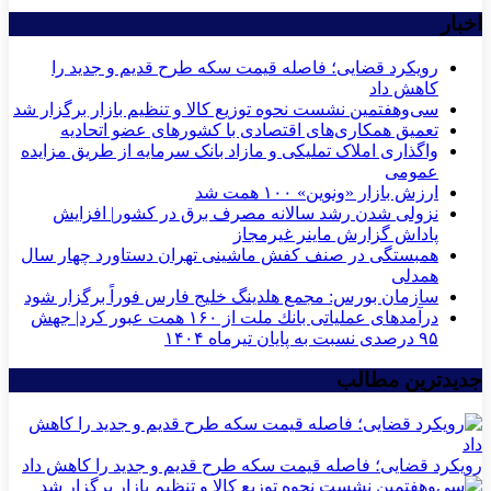
اخبار
رویکرد قضایی؛ فاصله قیمت سکه طرح قدیم و جدید را
کاهش داد
سی‌و‌هفتمین نشست نحوه توزیع کالا و تنظیم بازار برگزار شد
تعمیق همکاری‌های اقتصادی با کشورهای عضو اتحادیه
واگذاری املاک تملیکی و مازاد بانک سرمایه از طریق مزایده
عمومی
ارزش بازار «ونوین» ۱۰۰ همت شد
نزولی شدن رشد سالانه مصرف برق در کشور| افزایش
پاداش گزارش ماینر غیرمجاز
همبستگی در صنف کفش ماشینی تهران دستاورد چهار سال
همدلی
سازمان بورس: مجمع هلدینگ خلیج فارس فوراً برگزار شود
درآمدهای عملیاتی بانك ملت از ۱۶۰ همت عبور كرد| جهش
۹۵ درصدی نسبت به پایان تیرماه ۱۴۰۴
جدیدترین مطالب
رویکرد قضایی؛ فاصله قیمت سکه طرح قدیم و جدید را کاهش داد