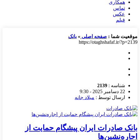
همکاری
تماس
عکس
فیلم
موقعیت شما :
صفحه اصلی
»
بانک
https://otaghshafaf.ir/?p=2139
شناسه :
2139
22 دسامبر 2025 - 9:30
ارسال توسط :
میلاد جانه
بانک صادرات ایران پیشگام حمایت از
اجاره‌نشین‌ها