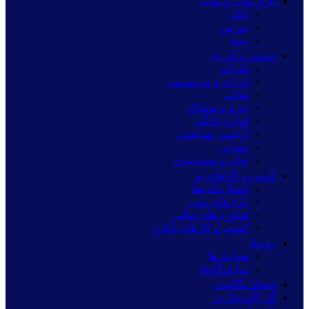
بازار پولی و مالی
بانک
بورس
بیمه
صنعت و انرژی
فلزات
انرژی و پتروشیمی
غذایی
چرم و پوشاک
لوازم خانگی
آرایشی بهداشتی
معدنی
چاپ و بسته‌بندی
کسب و کارهای نو
استارت‌آپ‌ها
بازارهای نوین
فناوری‌های مالی
کسب و کارهای آنلاین
رویداد
همایش‌ها
نمایشگاه‌ها
شفاف‌نگاشت
گذرگاه تجارت