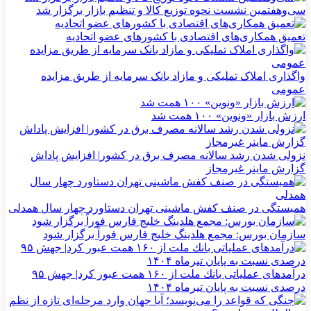
سی‌و‌هفتمین نشست نحوه توزیع کالا و تنظیم بازار برگزار شد
تعمیق همکاری‌های اقتصادی با کشورهای عضو اتحادیه
واگذاری املاک تملیکی و مازاد بانک سرمایه از طریق مزایده
عمومی
ارزش بازار «ونوین» ۱۰۰ همت شد
نزولی شدن رشد سالانه مصرف برق در کشور| افزایش پاداش
گزارش ماینر غیرمجاز
همبستگی در صنف کفش ماشینی تهران دستاورد چهار سال همدلی
سازمان بورس: مجمع هلدینگ خلیج فارس فوراً برگزار شود
درآمدهای عملیاتی بانك ملت از ۱۶۰ همت عبور كرد| جهش ۹۵
درصدی نسبت به پایان تیرماه ۱۴۰۴