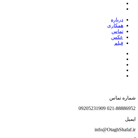
درباره
همکاری
تماس
عکس
فیلم
شماره تماس
021-88886952 09205231909
ایمیل
info@OtaghShafaf.ir