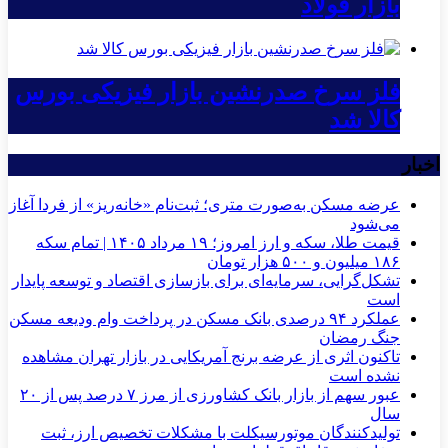
بازار فولاد
فلز سرخ صدرنشین بازار فیزیکی بورس
کالا شد
اخبار
عرضه مسکن به‌صورت متری؛ ثبت‌نام «خانه‌ریز» از فردا آغاز
می‌شود
قیمت طلا، سکه و ارز امروز؛ ۱۹ مرداد ۱۴۰۵ | تمام سکه
۱۸۶ میلیون و ۵۰۰ هزار تومان
تشکل‌گرایی، سرمایه‌ای برای بازسازی اقتصاد و توسعه پایدار
است
عملکرد ۹۴ درصدی بانک مسکن در پرداخت وام ودیعه مسکن
جنگ رمضان
تاکنون اثری از عرضه برنج آمریکایی در بازار تهران مشاهده
نشده است
عبور سهم از بازار بانک کشاورزی از مرز ۷ درصد پس از ۲۰
سال
تولیدکنندگان موتورسیکلت با مشکلات تخصیص ارز، ثبت