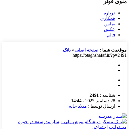
منوی فوتر
درباره
همکاری
تماس
عکس
فیلم
موقعیت شما :
صفحه اصلی
»
بانک
https://otaghshafaf.ir/?p=2491
شناسه :
2491
28 دسامبر 2025 - 14:44
ارسال توسط :
میلاد جانه