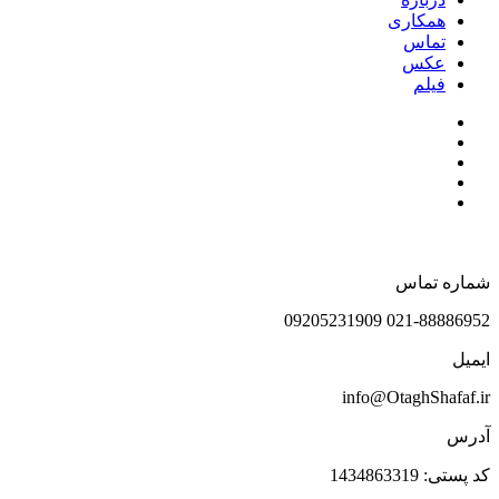
همکاری
تماس
عکس
فیلم
شماره تماس
021-88886952 09205231909
ایمیل
info@OtaghShafaf.ir
آدرس
کد پستی: 1434863319