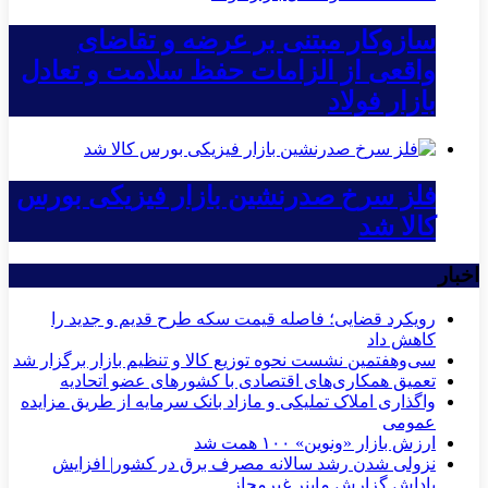
سازوکار مبتنی بر عرضه و تقاضای
واقعی از الزامات حفظ سلامت و تعادل
بازار فولاد
فلز سرخ صدرنشین بازار فیزیکی بورس
کالا شد
اخبار
رویکرد قضایی؛ فاصله قیمت سکه طرح قدیم و جدید را
کاهش داد
سی‌و‌هفتمین نشست نحوه توزیع کالا و تنظیم بازار برگزار شد
تعمیق همکاری‌های اقتصادی با کشورهای عضو اتحادیه
واگذاری املاک تملیکی و مازاد بانک سرمایه از طریق مزایده
عمومی
ارزش بازار «ونوین» ۱۰۰ همت شد
نزولی شدن رشد سالانه مصرف برق در کشور| افزایش
پاداش گزارش ماینر غیرمجاز