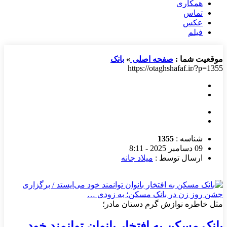
همکاری
تماس
عکس
فیلم
موقعیت شما :
صفحه اصلی
»
بانک
https://otaghshafaf.ir/?p=1355
شناسه :
1355
09 دسامبر 2025 - 8:11
ارسال توسط :
میلاد جانه
مثل خاطره نوازش گرم دستان مادر؛
بانک مسکن به افتخار بانوان توانمند خود