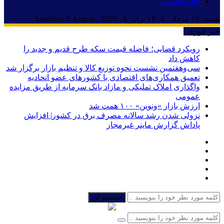
اتاق واقعیت
شنبه, ۱۷ مرداد , ۱۴۰۵ برابر با - Saturday, 8 August , 2026
خبر فوری :
رویکرد قضایی؛ فاصله قیمت سکه طرح قدیم و جدید را
کاهش داد
سی‌و‌هفتمین نشست نحوه توزیع کالا و تنظیم بازار برگزار شد
تعمیق همکاری‌های اقتصادی با کشورهای عضو اتحادیه
واگذاری املاک تملیکی و مازاد بانک سرمایه از طریق مزایده
عمومی
ارزش بازار «ونوین» ۱۰۰ همت شد
نزولی شدن رشد سالانه مصرف برق در کشور| افزایش
پاداش گزارش ماینر غیرمجاز
جستجو کن