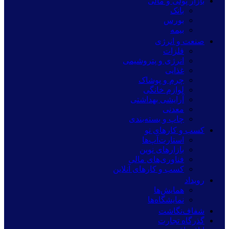
بازار پولی و مالی
بانک
بورس
بیمه
صنعت و انرژی
فلزات
انرژی و پتروشیمی
غذایی
چرم و پوشاک
لوازم خانگی
آرایشی بهداشتی
معدنی
چاپ و بسته‌بندی
کسب و کارهای نو
استارت‌آپ‌ها
بازارهای نوین
فناوری‌های مالی
کسب و کارهای آنلاین
رویداد
همایش‌ها
نمایشگاه‌ها
شفاف‌نگاشت
گذرگاه تجارت