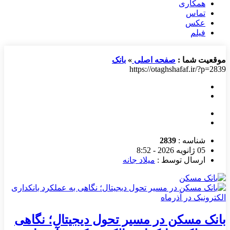
همکاری
تماس
عکس
فیلم
موقعیت شما :
صفحه اصلی
»
بانک
https://otaghshafaf.ir/?p=2839
شناسه :
2839
05 ژانویه 2026 - 8:52
ارسال توسط :
میلاد جانه
بانک مسکن در مسیر تحول دیجیتال؛ نگاهی