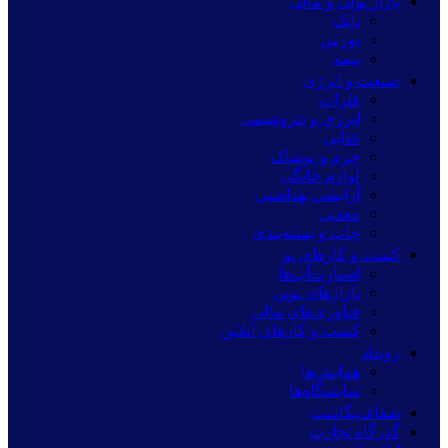
بازار پولی و مالی
بانک
بورس
بیمه
صنعت و انرژی
فلزات
انرژی و پتروشیمی
غذایی
چرم و پوشاک
لوازم خانگی
آرایشی بهداشتی
معدنی
چاپ و بسته‌بندی
کسب و کارهای نو
استارت‌آپ‌ها
بازارهای نوین
فناوری‌های مالی
کسب و کارهای آنلاین
رویداد
همایش‌ها
نمایشگاه‌ها
شفاف‌نگاشت
گذرگاه تجارت