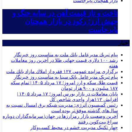
تاخت و تاز قیمت آهن در سایه جنگ و
جهش ارز؛ رکود در بازار همچنان
پابرجاست
اخبار
پیام تبریك مدیرعامل بانك ملت به مناسبت روز خبرنگار
رشد ۱۰۰ دلاری قیمت جهانی طلا در آخرین روز معاملات
هفته
برگزاری مزایده عمومی ۱۲۷ فقره از املاك مازاد بانك ملت
پیام تبریک مدیرعامل بانک سینا به مناسبت روز خبرنگار
قیمت طلا، سکه و ارز امروز؛ ۱۷ مرداد ۱۴۰۵ | تمام سکه
۱۸۷ میلیون و ۹۰۰ هزار تومان
پایان معاملات در بازار بورس امروز؛ ۱۷ مرداد ۱۴۰۵ |
افزایش ۱۱۲هزار واحدی شاخص کل
رئیس کمیسیون انرژی: مدیریت شبکه برق امسال نسبت به
سال‌های گذشته موفق‌تر بوده است
آخرین وضعیت بازار رمزارزها در جهان| سرمایه‌گذاران دوباره
سراغ بیت‌کوین رفتند
چهار تکنیک مدیریت خشم در محیط کسب‌وکار