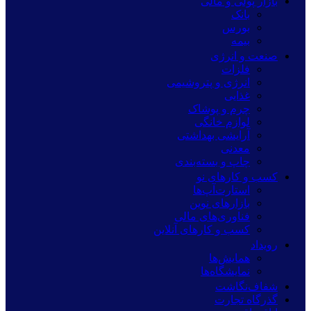
بازار پولی و مالی
بانک
بورس
بیمه
صنعت و انرژی
فلزات
انرژی و پتروشیمی
غذایی
چرم و پوشاک
لوازم خانگی
آرایشی بهداشتی
معدنی
چاپ و بسته‌بندی
کسب و کارهای نو
استارت‌آپ‌ها
بازارهای نوین
فناوری‌های مالی
کسب و کارهای آنلاین
رویداد
همایش‌ها
نمایشگاه‌ها
شفاف‌نگاشت
گذرگاه تجارت