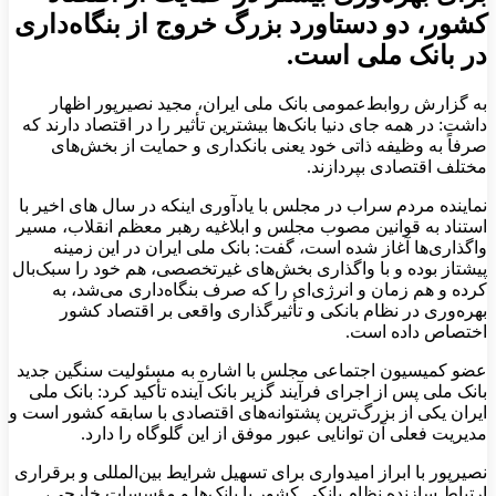
کشور، دو دستاورد بزرگ خروج از بنگاه‌داری
در بانک ملی است.
به گزارش روابط‌عمومی بانک ملی ایران، مجید نصیرپور اظهار
داشت: در همه جای دنیا بانک‌ها بیشترین تأثیر را در اقتصاد دارند که
صرفاً به وظیفه ذاتی خود یعنی بانکداری و حمایت از بخش‌های
مختلف اقتصادی بپردازند.
نماینده مردم سراب در مجلس با یادآوری اینکه در سال های اخیر با
استناد به قوانین مصوب مجلس و ابلاغیه رهبر معظم انقلاب، مسیر
واگذاری‌ها آغاز شده است، گفت: بانک ملی ایران در این زمینه
پیشتاز بوده و با واگذاری بخش‌های غیرتخصصی، هم خود را سبک‌بال
کرده و هم زمان و انرژی‌ای را که صرف بنگاه‌داری می‌شد، به
بهره‌وری در نظام بانکی و تأثیرگذاری واقعی بر اقتصاد کشور
اختصاص داده است.
عضو کمیسیون اجتماعی مجلس با اشاره به مسئولیت سنگین جدید
بانک ملی پس از اجرای فرآیند گزیر بانک آینده تأکید کرد: بانک ملی
ایران یکی از بزرگ‌ترین پشتوانه‌های اقتصادی با سابقه کشور است و
مدیریت فعلی آن توانایی عبور موفق از این گلوگاه را دارد.
نصیرپور با ابراز امیدواری برای تسهیل شرایط بین‌المللی و برقراری
ارتباط سازنده نظام بانکی کشور با بانک‌ها و مؤسسات خارجی،