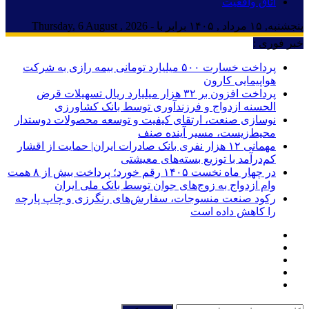
اتاق واقعیت
پنجشنبه, ۱۵ مرداد , ۱۴۰۵ برابر با - Thursday, 6 August , 2026
خبر فوری :
پرداخت خسارت ۵۰۰ میلیارد تومانی بیمه رازی به شرکت
هواپیمایی کارون
پرداخت افزون بر ۳۲ هزار میلیارد ریال تسهیلات قرض
الحسنه ازدواج و فرزندآوری توسط بانک کشاورزی
نوسازی صنعت، ارتقای کیفیت و توسعه محصولات دوستدار
محیط‌زیست، مسیر آینده صنف
مهمانی ۱۲ هزار نفری بانک صادرات ایران| حمایت از اقشار
کم‌درآمد با توزیع بسته‌های معیشتی
در چهار ماه نخست ۱۴۰۵ رقم خورد؛ پرداخت بیش از ۸ همت
وام ازدواج به زوج‌های جوان توسط بانک ملی ایران
رکود صنعت منسوجات، سفارش‌های رنگرزی و چاپ پارچه
را کاهش داده است