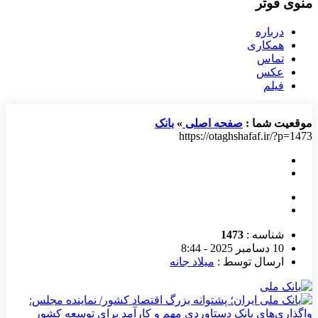
منوی فوتر
درباره
همکاری
تماس
عکس
فیلم
موقعیت شما :
صفحه اصلی
»
بانک
https://otaghshafaf.ir/?p=1473
شناسه :
1473
10 دسامبر 2025 - 8:44
ارسال توسط :
میلاد جانه