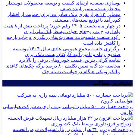
نوسازی صنعت، ارتقای کیفیت و توسعه محصولات دوستدار
محیط‌زیست، مسیر آینده صنف
مهمانی ۱۲ هزار نفری بانک صادرات ایران| حمایت از اقشار
کم‌درآمد با توزیع بسته‌های معیشتی
در چهار ماه نخست ۱۴۰۵ رقم خورد؛ پرداخت بیش از ۸ همت
وام ازدواج به زوج‌های جوان توسط بانک ملی ایران
رکود صنعت منسوجات، سفارش‌های رنگرزی و چاپ پارچه
را کاهش داده است
برگزاری جلسه مجمع عمومی عادی سال ۱۴۰۴موسسه
صندوق رفاه و تامین آتیه کارکنان پست بانک ایران
شایعه گرانی بنزین، قیمت خودروهای برقی را بالا برد
محاسبه جداگانه تعیین تکلیف ۸۰ درصد برگه چک‌های کاغذی
و الکترونیکی هنگام درخواست دسته چک
جدیدترین مطالب
پرداخت خسارت ۵۰۰ میلیارد تومانی بیمه رازی به شرکت هواپیمایی
کارون
پرداخت افزون بر ۳۲ هزار میلیارد ریال تسهیلات قرض الحسنه