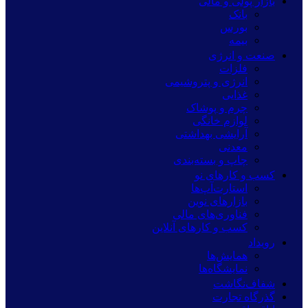
بازار پولی و مالی
بانک
بورس
بیمه
صنعت و انرژی
فلزات
انرژی و پتروشیمی
غذایی
چرم و پوشاک
لوازم خانگی
آرایشی بهداشتی
معدنی
چاپ و بسته‌بندی
کسب و کارهای نو
استارت‌آپ‌ها
بازارهای نوین
فناوری‌های مالی
کسب و کارهای آنلاین
رویداد
همایش‌ها
نمایشگاه‌ها
شفاف‌نگاشت
گذرگاه تجارت