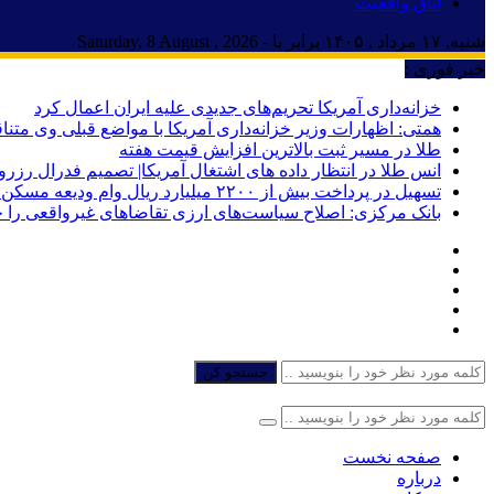
اتاق واقعیت
شنبه, ۱۷ مرداد , ۱۴۰۵ برابر با - Saturday, 8 August , 2026
خبر فوری :
خزانه‌داری آمریکا تحریم‌های جدیدی علیه ایران اعمال کرد
همتی: اظهارات وزیر خزانه‌داری آمریکا با مواضع قبلی وی مت
طلا در مسیر ثبت بالاترین افزایش قیمت هفته
انس طلا در انتظار داده های اشتغال آمریکا| تصمیم فدرال رزرو
تسهیل در پرداخت بیش از ۲۲۰۰ میلیارد ریال وام ودیعه مسکن به آسیب‌دیدگان جنگ در هرمزگان
بانک مرکزی: اصلاح سیاست‌های ارزی تقاضاهای غیرواقعی را 
جستجو کن
صفحه نخست
درباره