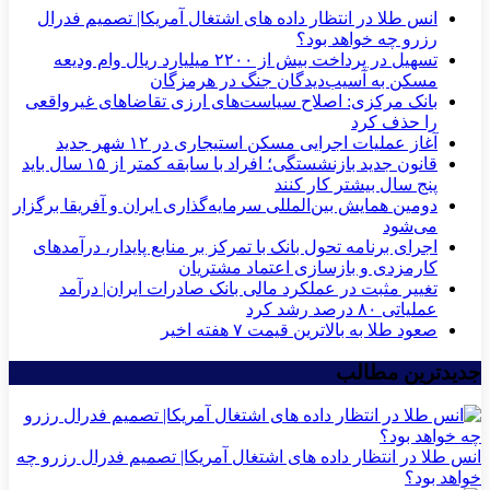
انس طلا در انتظار داده های اشتغال آمریکا| تصمیم فدرال
رزرو چه خواهد بود؟
تسهیل در پرداخت بیش از ۲۲۰۰ میلیارد ریال وام ودیعه
مسکن به آسیب‌دیدگان جنگ در هرمزگان
بانک مرکزی: اصلاح سیاست‌های ارزی تقاضاهای غیرواقعی
را حذف کرد
آغاز عملیات اجرایی مسکن استیجاری در ۱۲ شهر جدید
قانون جدید بازنشستگی؛ افراد با سابقه کمتر از ۱۵ سال باید
پنج سال بیشتر کار کنند
دومین همایش بین‌المللی سرمایه‌گذاری ایران و آفریقا برگزار
می‌شود
اجرای برنامه تحول بانک با تمرکز بر منابع پایدار، درآمدهای
کارمزدی و بازسازی اعتماد مشتریان
تغییر مثبت در عملکرد مالی بانک صادرات ایران| درآمد
عملیاتی ۸۰ درصد رشد کرد
صعود طلا به بالاترین قیمت ۷ هفته اخیر
جدیدترین مطالب
انس طلا در انتظار داده های اشتغال آمریکا| تصمیم فدرال رزرو چه
خواهد بود؟