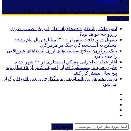
اتاق واقعیت
جمعه, ۱۶ مرداد , ۱۴۰۵ برابر با - Friday, 7 August , 2026
خبر فوری :
انس طلا در انتظار داده های اشتغال آمریکا| تصمیم فدرال
رزرو چه خواهد بود؟
تسهیل در پرداخت بیش از ۲۲۰۰ میلیارد ریال وام ودیعه
مسکن به آسیب‌دیدگان جنگ در هرمزگان
بانک مرکزی: اصلاح سیاست‌های ارزی تقاضاهای غیرواقعی
را حذف کرد
آغاز عملیات اجرایی مسکن استیجاری در ۱۲ شهر جدید
قانون جدید بازنشستگی؛ افراد با سابقه کمتر از ۱۵ سال باید
پنج سال بیشتر کار کنند
دومین همایش بین‌المللی سرمایه‌گذاری ایران و آفریقا برگزار
می‌شود
جستجو کن