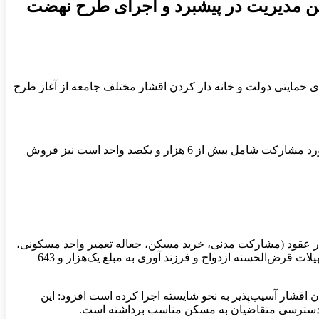
ن مدیریت در پیشبرد و اجرای طرح نهضت
ی حمایتی دولت و خانه دار کردن اقشار مختلف جامعه از آغاز طرح
علیشاهی تصریح کرد: تاکنون 94 درصد از کل میزان تسهیلات منعقد شده، به مبلغ 37 هزار میلیارد ریال پرداخت شده و 74 درصد واحدهای مورد مشارکت شامل بیش از 6 هزار و یکصد واحد است نیز فروش
تدای سال تا پایان دی‌ماه، مجموعاً 3 هزار و 411 فقره تسهیلات به ارزش 8 هزار و 379 میلیارد ریال در عقود (مشارکت مدنی، خرید مسکن، جعاله تعمیر واحد مسکونی،
مرابحه، مضاربه، سرمایه در گردش، اموال سرمایه‌ای، تسهیلات قرض‌الحسنه) پرداخت کرده است که از این میزان 908 فقره مربوط به تسهیلات قرض‌الحسنه ازدواج و فرزند آوری به مبلغ یک‌هزار و 643
 اقشار آسیب‌پذیر به نحو شایسته اجرا کرده است افزود: این
 و دسترسی متقاضیان به مسکن مناسب برداشته است.