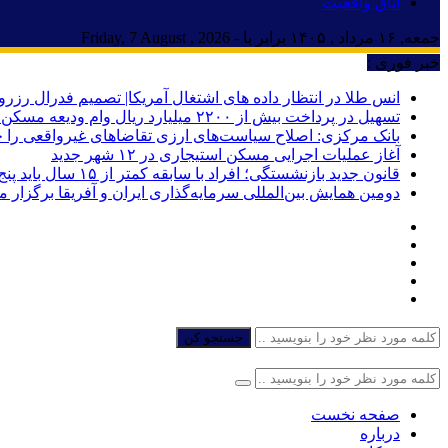
اتاق واقعیت
جمعه, ۱۶ مرداد , ۱۴۰۵ برابر با - Friday, 7 August , 2026
خبر فوری :
انس طلا در انتظار داده های اشتغال آمریکا| تصمیم فدرال رزرو
تسهیل در پرداخت بیش از ۲۲۰۰ میلیارد ریال وام ودیعه مسکن به آسیب‌دیدگان جنگ در هرمزگان
بانک مرکزی: اصلاح سیاست‌های ارزی تقاضاهای غیرواقعی را 
آغاز عملیات اجرایی مسکن استیجاری در ۱۲ شهر جدید
قانون جدید بازنشستگی؛ افراد با سابقه کمتر از ۱۵ سال باید پنج سال بیشتر کار کنند
دومین همایش بین‌المللی سرمایه‌گذاری ایران و آفریقا برگزار 
جستجو کن
صفحه نخست
درباره