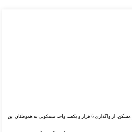
«ناصر علیشاهی» مدیر شعب بانک مسکن استان خراسان جنوبی با تشریح عملکرد مطلوب این مدیریت در پیشبرد و اجرای طرح نهضت ملی مسکن، از واگذاری 6 هزار و یکصد واحد مسکونی به هموطنان این