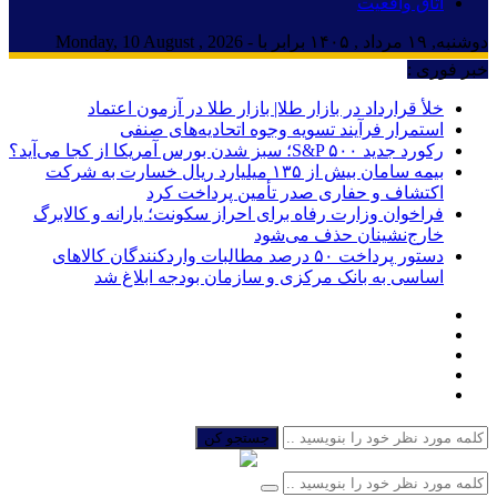
اتاق واقعیت
دوشنبه, ۱۹ مرداد , ۱۴۰۵ برابر با - Monday, 10 August , 2026
خبر فوری :
خلأ قرارداد در بازار طلا| بازار طلا در آزمون اعتماد
استمرار فرآیند تسویه وجوه اتحادیه‌های صنفی
رکورد جدید S&P ۵۰۰؛ سبز شدن بورس آمریکا از کجا می‌آید؟
بیمه سامان بیش از ۱۳۵ میلیارد ریال خسارت به شرکت
اکتشاف و حفاری صدر تأمین پرداخت کرد
فراخوان وزارت رفاه برای احراز سکونت؛ یارانه و کالابرگ
خارج‌نشینان حذف می‌شود
دستور پرداخت ۵۰ درصد مطالبات واردکنندگان کالاهای
اساسی به بانک مرکزی و سازمان بودجه ابلاغ شد
جستجو کن