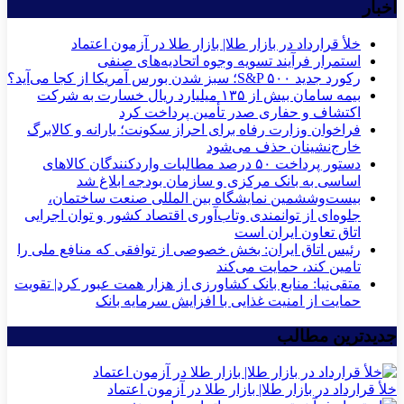
اخبار
خلأ قرارداد در بازار طلا| بازار طلا در آزمون اعتماد
استمرار فرآیند تسویه وجوه اتحادیه‌های صنفی
رکورد جدید S&P ۵۰۰؛ سبز شدن بورس آمریکا از کجا می‌آید؟
بیمه سامان بیش از ۱۳۵ میلیارد ریال خسارت به شرکت
اکتشاف و حفاری صدر تأمین پرداخت کرد
فراخوان وزارت رفاه برای احراز سکونت؛ یارانه و کالابرگ
خارج‌نشینان حذف می‌شود
دستور پرداخت ۵۰ درصد مطالبات واردکنندگان کالاهای
اساسی به بانک مرکزی و سازمان بودجه ابلاغ شد
بیست‌وششمین نمایشگاه بین المللی صنعت ساختمان،
جلوه‌ای از توانمندی وتاب‌آوری اقتصاد کشور و توان اجرایی
اتاق تعاون ایران است
رئیس اتاق ایران: بخش خصوصی از توافقی که منافع ملی را
تامین کند، حمایت می‌کند
متقی‌نیا: منابع بانک کشاورزی از هزار همت عبور کرد| تقویت
حمایت از امنیت غذایی با افزایش سرمایه بانک
جدیدترین مطالب
خلأ قرارداد در بازار طلا| بازار طلا در آزمون اعتماد