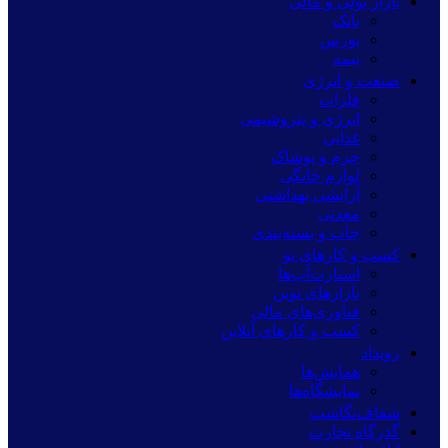
بازار پولی و مالی
بانک
بورس
بیمه
صنعت و انرژی
فلزات
انرژی و پتروشیمی
غذایی
چرم و پوشاک
لوازم خانگی
آرایشی بهداشتی
معدنی
چاپ و بسته‌بندی
کسب و کارهای نو
استارت‌آپ‌ها
بازارهای نوین
فناوری‌های مالی
کسب و کارهای آنلاین
رویداد
همایش‌ها
نمایشگاه‌ها
شفاف‌نگاشت
گذرگاه تجارت