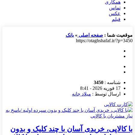
همکاری
تماس
عکس
فیلم
موقعیت شما :
صفحه اصلی
»
بانک
https://otaghshafaf.ir/?p=3450
شناسه :
3450
17 فوریه 2026 - 8:41
ارسال توسط :
میلاد جانه
با کالاپی، خریدی آسان با چند کلیک و بدون