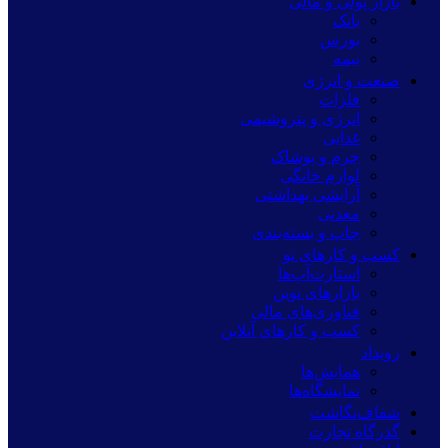
بازار پولی و مالی
بانک
بورس
بیمه
صنعت و انرژی
فلزات
انرژی و پتروشیمی
غذایی
چرم و پوشاک
لوازم خانگی
آرایشی بهداشتی
معدنی
چاپ و بسته‌بندی
کسب و کارهای نو
استارت‌آپ‌ها
بازارهای نوین
فناوری‌های مالی
کسب و کارهای آنلاین
رویداد
همایش‌ها
نمایشگاه‌ها
شفاف‌نگاشت
گذرگاه تجارت