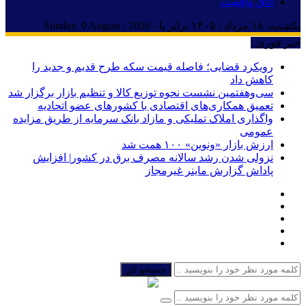
اتاق واقعیت
یکشنبه, ۱۸ مرداد , ۱۴۰۵ برابر با - Sunday, 9 August , 2026
خبر فوری :
رویکرد قضایی؛ فاصله قیمت سکه طرح قدیم و جدید را
کاهش داد
سی‌و‌هفتمین نشست نحوه توزیع کالا و تنظیم بازار برگزار شد
تعمیق همکاری‌های اقتصادی با کشورهای عضو اتحادیه
واگذاری املاک تملیکی و مازاد بانک سرمایه از طریق مزایده
عمومی
ارزش بازار «ونوین» ۱۰۰ همت شد
نزولی شدن رشد سالانه مصرف برق در کشور| افزایش
پاداش گزارش ماینر غیرمجاز
جستجو کن