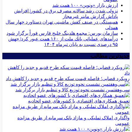
ارزش بازار «ونوین» ۱۰۰ همت شد
نزولی شدن رشد سالانه مصرف برق در کشور| افزایش
پاداش گزارش ماینر غیرمجاز
همبستگی در صنف کفش ماشینی تهران دستاورد چهار سال
همدلی
سازمان بورس: مجمع هلدینگ خلیج فارس فوراً برگزار شود
درآمدهای عملیاتی بانك ملت از ۱۶۰ همت عبور كرد| جهش
۹۵ درصدی نسبت به پایان تیرماه ۱۴۰۴
جدیدترین مطالب
رویکرد قضایی؛ فاصله قیمت سکه طرح قدیم و جدید را کاهش داد
سی‌و‌هفتمین نشست نحوه توزیع کالا و تنظیم بازار برگزار شد
تعمیق همکاری‌های اقتصادی با کشورهای عضو اتحادیه
واگذاری املاک تملیکی و مازاد بانک سرمایه از طریق مزایده
عمومی