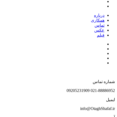
درباره
همکاری
تماس
عکس
فیلم
شماره تماس
021-88886952 09205231909
ایمیل
info@OtaghShafaf.ir