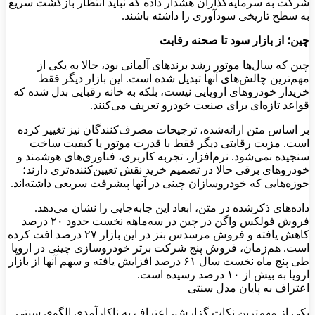
شرکت به سرمایه‌گذاران هشدار داده که نباید انتظار بازگشت سریع
به سطح تاریخی سودآوری را داشته باشند.
چین؛ از بازار سود تا صحنه رقابت
چین که سال‌ها موتور رشد برندهای آلمانی بود، حالا به یکی از
مهم‌ترین چالش‌های آنها تبدیل شده است. این بازار دیگر فقط
خریدار خودروهای اروپایی نیست، بلکه به خانه رقبایی بدل شده که
قواعد تازه‌ای برای صنعت خودرو تعریف می‌کنند.
بر اساس متن ارائه‌شده، ترجیحات مصرف‌کنندگان نیز تغییر کرده
است. مزیت رقابتی دیگر فقط با قدرت موتور یا کیفیت ساخت
سنجیده نمی‌شود. نرم‌افزار، تجربه کاربری، فناوری‌های هوشمند و
خودروهای برقی حالا در تصمیم خرید نقش تعیین‌کننده‌تری دارند؛
حوزه‌هایی که خودروسازان چینی در آنها پیشرفت سریعی داشته‌اند.
داده‌های ذکرشده در متن، ابعاد این جابه‌جایی را نشان می‌دهد.
فروش فولکس واگن در چین در سه‌ماهه نخست حدود ۲۰ درصد
کاهش یافته و فروش مرسدس بنز در این بازار ۲۷ درصد افت کرده
است. هم‌زمان، فروش پنج شرکت برتر خودروسازی چینی در اروپا
طی پنج ماه نخست سال ۶۱ درصد افزایش یافته و سهم آنها از بازار
اروپا به بیش از ۱۰ درصد رسیده است.
اعتراف به پایان مدل سنتی
یکی از مهم‌ترین نکات گزارش، اعتراف به ناکارآمدی الگوی سنتی