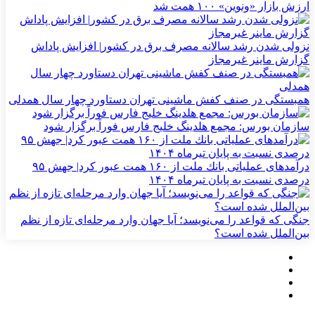
ارزش بازار «ونوین» ۱۰۰ همت شد
نزولی شدن رشد سالانه مصرف برق در کشور| افزایش پاداش
گزارش ماینر غیرمجاز
همبستگی در صنف کفش ماشینی تهران دستاورد چهار سال همدلی
سازمان بورس: مجمع هلدینگ خلیج فارس فوراً برگزار شود
درآمدهای عملیاتی بانك ملت از ۱۶۰ همت عبور كرد| جهش ۹۵
درصدی نسبت به پایان تیرماه ۱۴۰۴
جنگی که قواعد را می‌نویسد؛ آیا جهان وارد مرحله‌ای تازه از نظم
بین‌الملل شده است؟