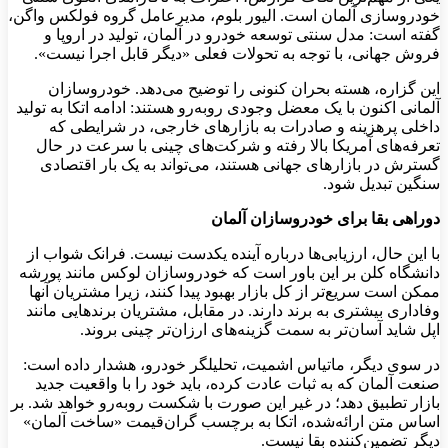
خودروسازی آلمان است. الیور بلوم، مدیرعامل گروه فولکس واگن،
گفته است: مدل سنتی توسعه خودرو در آلمان، تولید در اروپا و
فروش جهانی، با توجه به تحولات فعلی «دیگر قابل اجرا نیست».
این گزاره، هسته بحران کنونی را توضیح می‌دهد. خودروسازان
آلمانی اکنون با یک معضل وجودی روبه‌رو هستند: ادامه اتکا به تولید
داخلی پرهزینه و صادرات به بازارهای خارجی، در شرایطی که
تعرفه‌های آمریکا بالا رفته و شرکت‌های چینی با سرعت در حال
گسترش در بازارهای جهانی هستند، می‌تواند به یک بار اقتصادی
سنگین تبدیل شود.
دوراهی بقا برای خودروسازان آلمان
با این حال، ارزیابی‌ها درباره آینده یکدست نیست. فرانک شواب از
دانشگاه کلن بر این باور است که خودروسازان لوکس مانند پورشه
ممکن است سریع‌تر از کل بازار بهبود پیدا کنند، زیرا مشتریان آنها
وفاداری بیشتری به برند دارند. در مقابل، مشتریان برندهایی مانند
اپل شاید آسان‌تر به سمت گزینه‌های ارزان‌تر چینی بروند.
در سوی دیگر، ماتیاس اشمیت، تحلیلگر خودرو، هشدار داده است:
صنعت آلمان که به ثبات عادت کرده، باید خود را با واقعیت جدید
بازار تطبیق دهد؛ در غیر این صورت با شکست روبه‌رو خواهد شد. بر
اساس متن ارائه‌شده، اتکا به برچسب گران‌قیمت «ساخت آلمان»
دیگر تضمین‌کننده بقا نیست.