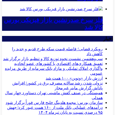
فلز سرخ صدرنشین بازار فیزیکی بورس
کالا شد
اخبار
رویکرد قضایی؛ فاصله قیمت سکه طرح قدیم و جدید را
کاهش داد
سی‌و‌هفتمین نشست نحوه توزیع کالا و تنظیم بازار برگزار شد
تعمیق همکاری‌های اقتصادی با کشورهای عضو اتحادیه
واگذاری املاک تملیکی و مازاد بانک سرمایه از طریق مزایده
عمومی
ارزش بازار «ونوین» ۱۰۰ همت شد
نزولی شدن رشد سالانه مصرف برق در کشور| افزایش
پاداش گزارش ماینر غیرمجاز
همبستگی در صنف کفش ماشینی تهران دستاورد چهار سال
همدلی
سازمان بورس: مجمع هلدینگ خلیج فارس فوراً برگزار شود
درآمدهای عملیاتی بانك ملت از ۱۶۰ همت عبور كرد| جهش
۹۵ درصدی نسبت به پایان تیرماه ۱۴۰۴