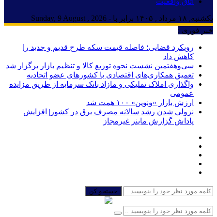
اتاق واقعیت
یکشنبه, ۱۸ مرداد , ۱۴۰۵ برابر با - Sunday, 9 August , 2026
خبر فوری :
رویکرد قضایی؛ فاصله قیمت سکه طرح قدیم و جدید را
کاهش داد
سی‌و‌هفتمین نشست نحوه توزیع کالا و تنظیم بازار برگزار شد
تعمیق همکاری‌های اقتصادی با کشورهای عضو اتحادیه
واگذاری املاک تملیکی و مازاد بانک سرمایه از طریق مزایده
عمومی
ارزش بازار «ونوین» ۱۰۰ همت شد
نزولی شدن رشد سالانه مصرف برق در کشور| افزایش
پاداش گزارش ماینر غیرمجاز
جستجو کن