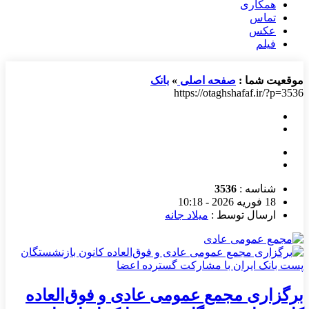
همکاری
تماس
عکس
فیلم
موقعیت شما :
صفحه اصلی
»
بانک
https://otaghshafaf.ir/?p=3536
شناسه :
3536
18 فوریه 2026 - 10:18
ارسال توسط :
میلاد جانه
برگزاری مجمع عمومی عادی و فوق‌العاده