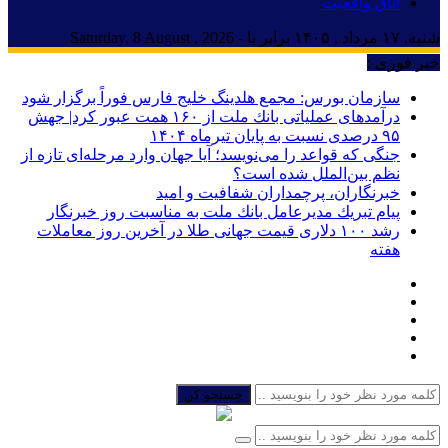
اتاق واقعیت
شنبه, ۱۷ مرداد , ۱۴۰۵ برابر با - Saturday, 8 August , 2026
خبر فوری :
سازمان بورس: مجمع هلدینگ خلیج فارس فوراً برگزار شود
درآمدهای عملیاتی بانك ملت از ۱۶۰ همت عبور كرد| جهش
۹۵ درصدی نسبت به پایان تیرماه ۱۴۰۴
جنگی که قواعد را می‌نویسد؛ آیا جهان وارد مرحله‌ای تازه از
نظم بین‌الملل شده است؟
خبرنگاران، پرچمداران شفافیت و امید
پیام تبریك مدیرعامل بانك ملت به مناسبت روز خبرنگار
رشد ۱۰۰ دلاری قیمت جهانی طلا در آخرین روز معاملات
هفته
جستجو کن