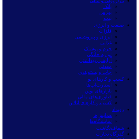
بازار پولی و مالی
بانک
بورس
بیمه
صنعت و انرژی
فلزات
انرژی و پتروشیمی
غذایی
چرم و پوشاک
لوازم خانگی
آرایشی بهداشتی
معدنی
چاپ و بسته‌بندی
کسب و کارهای نو
استارت‌آپ‌ها
بازارهای نوین
فناوری‌های مالی
کسب و کارهای آنلاین
رویداد
همایش‌ها
نمایشگاه‌ها
شفاف‌نگاشت
گذرگاه تجارت