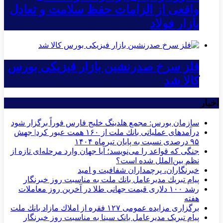
واقعی از الزامات حفظ سلامت و تعادل
بازار فولاد
فلز سرخ صدرنشین بازار فیزیکی بورس
کالا شد
اخبار
سازمان بورس: مجمع هلدینگ خلیج فارس فوراً برگزار شود
درآمدهای عملیاتی بانك ملت از ۱۶۰ همت عبور كرد| جهش
۹۵ درصدی نسبت به پایان تیرماه ۱۴۰۴
جنگی که قواعد را می‌نویسد؛ آیا جهان وارد مرحله‌ای تازه از
نظم بین‌الملل شده است؟
خبرنگاران، پرچمداران شفافیت و امید
پیام تبریك مدیرعامل بانك ملت به مناسبت روز خبرنگار
رشد ۱۰۰ دلاری قیمت جهانی طلا در آخرین روز معاملات
هفته
برگزاری مزایده عمومی ۱۲۷ فقره از املاك مازاد بانك ملت
پیام تبریک مدیرعامل بانک سینا به مناسبت روز خبرنگار