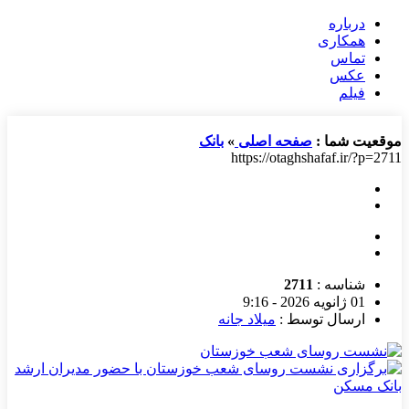
درباره
همکاری
تماس
عکس
فیلم
موقعیت شما :
صفحه اصلی
»
بانک
https://otaghshafaf.ir/?p=2711
شناسه :
2711
01 ژانویه 2026 - 9:16
ارسال توسط :
میلاد جانه