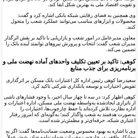
و تقویت اقتصاد ملی به بهترین شکل ایفا کند.
وی همچنین به فضای رقابتی شبکه بانکی اشاره کرد و گفت:
محصولات و ابزارهای مناسب می‌توانند عملکرد شعب را متحول
کنند.
معاون مدیرعامل در امور شعب و بازاریابی با تاکید بر نقش اثرگذار
مدیران شعب گفت: انتخاب و پرورش نیروهای توانمند آینده بانک را
تضمین می‌کند.
کوهی: تاکید بر تعیین تکلیف واحدهای آماده نهضت ملی و
برنامه‌ریزی برای جذب منابع
سعیدرضا کوهی رئیس اداره کل اعتبارات بانک مسکن بر اثرگذاری
تفویض اختیارات و توسعه بانکداری شرکتی تاکید کرد.
کوهی اظهار کرد: در سه تا چهار سال اخیر، با وجود فشارهای ناشی
از ناترازی ایجادشده به‌واسطه نهضت ملی مسکن، اداره اعتبارات و
اداره نظارت تلاش کرده‌اند با حفظ چارچوب‌ها، اختیارات را
به‌صورت هدفمند به شعب واگذار کنند؛ به‌گونه‌ای که امروز رفتار
اعتباری شبکه، حرفه‌ای‌تر و مطمئن‌تر شده است.
وی با اشاره به بهبود محسوس وضعیت ضمانت‌نامه‌ها گفت: اگر به
پیمانکار واقعی در چارچوب مقررات ضمانت‌نامه صادر شود، عملاً