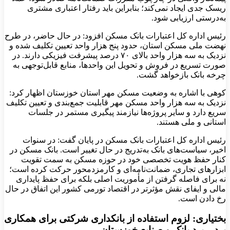
ریسک جدی ایجاد نمی‌کند؛ بنابراین باید رفتار اعتباری مشتری
به‌درستی ارزیابی شود.
رئیس اداره کل اعتبارات بانک مسکن افزود: در حال حاضر، در طرح
نهضت ملی مسکن استان، حدود پنج هزار واحد تعیین تکلیف شده و
نزدیک به سه هزار واحد بالای ۷۰ درصد پیشرفت فیزیکی دارند. در
صورت تسریع در فروش و تحویل این واحدها، منابع قابل‌توجهی به
چرخه بانک بازخواهد گشت.
کوهی با اشاره به وضعیت مسکن مهر استان خوزستان اظهار کرد:
نزدیک به سه هزار واحد مسکن مهر قابلیت جمع‌بندی و تعیین تکلیف
سریع دارد و سایر پروژه‌ها نیازمند پیگیری مستمر در جلسات
استانی و ملی هستند.
رئیس اداره کل اعتبارات بانک مسکن در پایان گفت: در سنوات
اخیر، سیاست‌های بانک به‌تدریج در حال تغییر است. بانک مسکن در
کنار حفظ هویت تخصصی خود در حوزه مسکن به سمت تقویت
ابزارهای تجاری، ضمانت‌نامه‌ای و کارمزدمحور حرکت کرده است؛
نه برای فاصله گرفتن از مأموریت اصلی بلکه برای حفظ پایداری
مالی و ایفای نقش مؤثرتر در اقتصاد تورمی کشور این اتفاق در حال
رخ دادن است.
بختیاری: لزوم استفاده از بانکداری شرکتی برای همکاری
برد – برد بانک و صنایع خوزستان