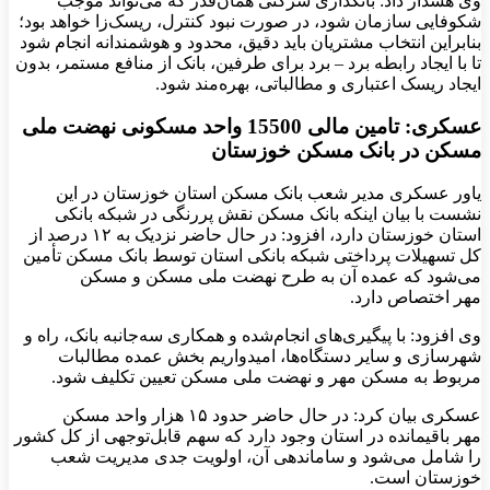
وی هشدار داد: بانکداری شرکتی همان‌قدر که می‌تواند موجب
شکوفایی سازمان شود، در صورت نبود کنترل، ریسک‌زا خواهد بود؛
بنابراین انتخاب مشتریان باید دقیق، محدود و هوشمندانه انجام شود
تا با ایجاد رابطه برد – برد برای طرفین، بانک از منافع مستمر، بدون
ایجاد ریسک اعتباری و مطالباتی، بهره‌مند شود.
عسکری: تامین مالی 15500 واحد مسکونی نهضت ملی
مسکن در بانک مسکن خوزستان
یاور عسکری مدیر شعب بانک مسکن استان خوزستان در این
نشست با بیان اینکه بانک مسکن نقش پررنگی در شبکه بانکی
استان خوزستان دارد، افزود: در حال حاضر نزدیک به ۱۲ درصد از
کل تسهیلات پرداختی شبکه بانکی استان توسط بانک مسکن تأمین
می‌شود که عمده آن به طرح نهضت ملی مسکن و مسکن
مهر اختصاص دارد.
وی افزود: با پیگیری‌های انجام‌شده و همکاری سه‌جانبه بانک، راه و
شهرسازی و سایر دستگاه‌ها، امیدواریم بخش عمده مطالبات
مربوط به مسکن مهر و نهضت ملی مسکن تعیین تکلیف شود.
عسکری بیان کرد: در حال حاضر حدود ۱۵ هزار واحد مسکن
مهر باقیمانده در استان وجود دارد که سهم قابل‌توجهی از کل کشور
را شامل می‌شود و ساماندهی آن، اولویت جدی مدیریت شعب
خوزستان است.