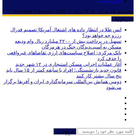
اتاق واقعیت
پنجشنبه, ۱۵ مرداد , ۱۴۰۵ برابر با - Thursday, 6 August , 2026
خبر فوری :
انس طلا در انتظار داده های اشتغال آمریکا| تصمیم فدرال
رزرو چه خواهد بود؟
تسهیل در پرداخت بیش از ۲۲۰۰ میلیارد ریال وام ودیعه
مسکن به آسیب‌دیدگان جنگ در هرمزگان
بانک مرکزی: اصلاح سیاست‌های ارزی تقاضاهای غیرواقعی
را حذف کرد
آغاز عملیات اجرایی مسکن استیجاری در ۱۲ شهر جدید
قانون جدید بازنشستگی؛ افراد با سابقه کمتر از ۱۵ سال باید
پنج سال بیشتر کار کنند
دومین همایش بین‌المللی سرمایه‌گذاری ایران و آفریقا برگزار
می‌شود
جستجو کن