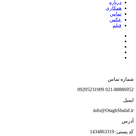
درباره
همکاری
تماس
عکس
فیلم
شماره تماس
021-88886952 09205231909
ایمیل
info@OtaghShafaf.ir
آدرس
کد پستی: 1434863319