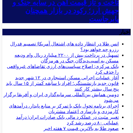
تاخت و تاز قیمت آهن در سایه جنگ و
جهش ارز؛ رکود در بازار همچنان
پابرجاست
اخبار
انس طلا در انتظار داده های اشتغال آمریکا| تصمیم فدرال
رزرو چه خواهد بود؟
تسهیل در پرداخت بیش از ۲۲۰۰ میلیارد ریال وام ودیعه
مسکن به آسیب‌دیدگان جنگ در هرمزگان
بانک مرکزی: اصلاح سیاست‌های ارزی تقاضاهای غیرواقعی
را حذف کرد
آغاز عملیات اجرایی مسکن استیجاری در ۱۲ شهر جدید
قانون جدید بازنشستگی؛ افراد با سابقه کمتر از ۱۵ سال باید
پنج سال بیشتر کار کنند
دومین همایش بین‌المللی سرمایه‌گذاری ایران و آفریقا برگزار
می‌شود
اجرای برنامه تحول بانک با تمرکز بر منابع پایدار، درآمدهای
کارمزدی و بازسازی اعتماد مشتریان
تغییر مثبت در عملکرد مالی بانک صادرات ایران| درآمد
عملیاتی ۸۰ درصد رشد کرد
صعود طلا به بالاترین قیمت ۷ هفته اخیر