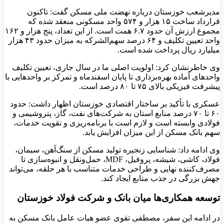
مدیرشعب خوزستان درباره نهضت ملی مسکن گفت: تاکنون
قرارداد ساخت ۱۵ هزار و ۵۷۴ واحد مسکونی منعقد شده که
مجموع ارزش آن حدود ۶.۷ همت است. از این تعداد، پنج هزار و ۱۶۲
واحد تعیین تکلیف و ۶۴ درصد سهم‌الشرکه به میزان حدود ۴۳ هزار
میلیارد ریال پرداخت شده است.
وی خاطرنشان کرد: اولویت اصلی ما در سال جاری، تعیین تکلیف
واحدهای آماده بهره‌برداری تا پایان اسفندماه و تمرکز بر واحدهایی با
پیشرفت فیزیکی بالای ۷۵ تا ۸۰ درصد است.
عسکری با تأکید بر ساختار اقتصادی خوزستان اظهار داشت: حدود
۶۰ تا ۷۰ درصد منابع استان به شرکت‌های نفت، گاز، پتروشیمی و
فولادی وابسته است و لازم است با برنامه‌ریزی و تقویت خدمات،
سهم بانک مسکن از این میزان افزایش یابد.
وی ادامه داد: شناسایی زنجیره تولید مسکن از سنگ‌آهن، سیمان،
فولاد، کاشی، شیشه، پروفیل، MDF، حمل‌ونقل و انبوه‌سازی تا
مصرف‌کننده نهایی و طراحی خدمات متناسب با هر حلقه، می‌تواند
جهش بزرگی در جذب منابع ایجاد کند.
توسعه همکاری‌ها میان بانک و شرکت فولاد خوزستان
در ادامه این سفر، مصطفی تقوی عضو هیات عامل بانک مسکن به