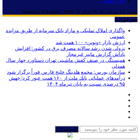
اتاق واقعیت
شنبه, ۱۷ مرداد , ۱۴۰۵ برابر با - Saturday, 8 August , 2026
خبر فوری :
واگذاری املاک تملیکی و مازاد بانک سرمایه از طریق مزایده
عمومی
ارزش بازار «ونوین» ۱۰۰ همت شد
نزولی شدن رشد سالانه مصرف برق در کشور| افزایش
پاداش گزارش ماینر غیرمجاز
همبستگی در صنف کفش ماشینی تهران دستاورد چهار سال
همدلی
سازمان بورس: مجمع هلدینگ خلیج فارس فوراً برگزار شود
درآمدهای عملیاتی بانك ملت از ۱۶۰ همت عبور كرد| جهش
۹۵ درصدی نسبت به پایان تیرماه ۱۴۰۴
جستجو کن