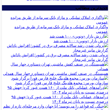
جدیدترین مطالب
واگذاری املاک تملیکی و مازاد بانک سرمایه از طریق مزایده
عمومی
ارزش بازار «ونوین» ۱۰۰ همت شد
نزولی شدن رشد سالانه مصرف برق در کشور| افزایش پاداش
گزارش ماینر غیرمجاز
همبستگی در صنف کفش ماشینی تهران دستاورد چهار سال همدلی
سازمان بورس: مجمع هلدینگ خلیج فارس فوراً برگزار شود
درآمدهای عملیاتی بانك ملت از ۱۶۰ همت عبور كرد| جهش ۹۵
درصدی نسبت به پایان تیرماه ۱۴۰۴