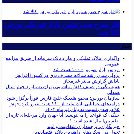
فلز سرخ صدرنشین بازار فیزیکی بورس
کالا شد
اخبار
واگذاری املاک تملیکی و مازاد بانک سرمایه از طریق مزایده
عمومی
ارزش بازار «ونوین» ۱۰۰ همت شد
نزولی شدن رشد سالانه مصرف برق در کشور| افزایش
پاداش گزارش ماینر غیرمجاز
همبستگی در صنف کفش ماشینی تهران دستاورد چهار سال
همدلی
سازمان بورس: مجمع هلدینگ خلیج فارس فوراً برگزار شود
درآمدهای عملیاتی بانك ملت از ۱۶۰ همت عبور كرد| جهش
۹۵ درصدی نسبت به پایان تیرماه ۱۴۰۴
جنگی که قواعد را می‌نویسد؛ آیا جهان وارد مرحله‌ای تازه از
نظم بین‌الملل شده است؟
خبرنگاران، پرچمداران شفافیت و امید
تحول در رویکردهای راهبردی بانک اقتصادنوین