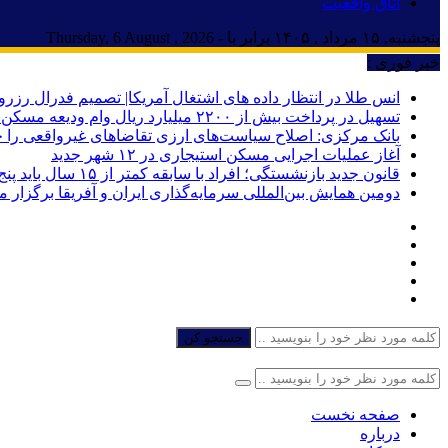
اتاق واقعیت
پنجشنبه, ۱۵ مرداد , ۱۴۰۵ برابر با - Thursday, 6 August , 2026
خبر فوری :
انس طلا در انتظار داده های اشتغال آمریکا| تصمیم فدرال رزرو
تسهیل در پرداخت بیش از ۲۲۰۰ میلیارد ریال وام ودیعه مسکن به آسیب‌دیدگان جنگ در هرمزگان
بانک مرکزی: اصلاح سیاست‌های ارزی تقاضاهای غیرواقعی را 
آغاز عملیات اجرایی مسکن استیجاری در ۱۲ شهر جدید
قانون جدید بازنشستگی؛ افراد با سابقه کمتر از ۱۵ سال باید پنج سال بیشتر کار کنند
دومین همایش بین‌المللی سرمایه‌گذاری ایران و آفریقا برگزار 
جستجو کن
صفحه نخست
درباره