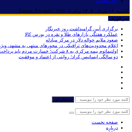
اتاق واقعیت
یکشنبه, ۱۸ مرداد , ۱۴۰۵ برابر با - Sunday, 9 August , 2026
خبر فوری :
برگزاری آیین گرامیداشت روز خبرنگار
عملکرد هفتگی بازارهای طلا و نقره در بورس کالا
صعود ملایم حواله دلار در مرکز مبادله
اعلام محدودیت‌های ترافیکی در محورهای منتهی به مشهد، ویژه
اولتیماتوم بیمه مرکزی به ۸ شرکت؛ خسارت مردم باید پرداخت شود
دو سالگی ایساتیس کراد؛ روایتی از اعتماد و موفقیت
جستجو کن
صفحه نخست
درباره