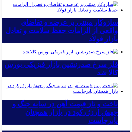
سازوکار مبتنی بر عرضه و تقاضای
واقعی از الزامات حفظ سلامت و تعادل
بازار فولاد
فلز سرخ صدرنشین بازار فیزیکی بورس
کالا شد
تاخت و تاز قیمت آهن در سایه جنگ و
جهش ارز؛ رکود در بازار همچنان
پابرجاست