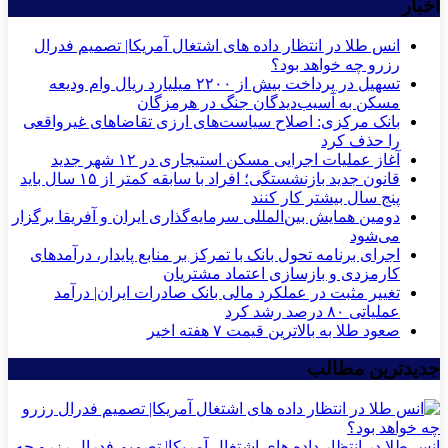
اخبار
انس طلا در انتظار داده های اشتغال آمریکا| تصمیم فدرال
رزرو چه خواهد بود؟
تسهیل در پرداخت بیش از ۲۲۰۰ میلیارد ریال وام ودیعه
مسکن به آسیب‌دیدگان جنگ در هرمزگان
بانک مرکزی: اصلاح سیاست‌های ارزی تقاضاهای غیرواقعی
را حذف کرد
آغاز عملیات اجرایی مسکن استیجاری در ۱۲ شهر جدید
قانون جدید بازنشستگی؛ افراد با سابقه کمتر از ۱۵ سال باید
پنج سال بیشتر کار کنند
دومین همایش بین‌المللی سرمایه‌گذاری ایران و آفریقا برگزار
می‌شود
اجرای برنامه تحول بانک با تمرکز بر منابع پایدار، درآمدهای
کارمزدی و بازسازی اعتماد مشتریان
تغییر مثبت در عملکرد مالی بانک صادرات ایران| درآمد
عملیاتی ۸۰ درصد رشد کرد
صعود طلا به بالاترین قیمت ۷ هفته اخیر
جدیدترین مطالب
انس طلا در انتظار داده های اشتغال آمریکا| تصمیم فدرال رزرو چه