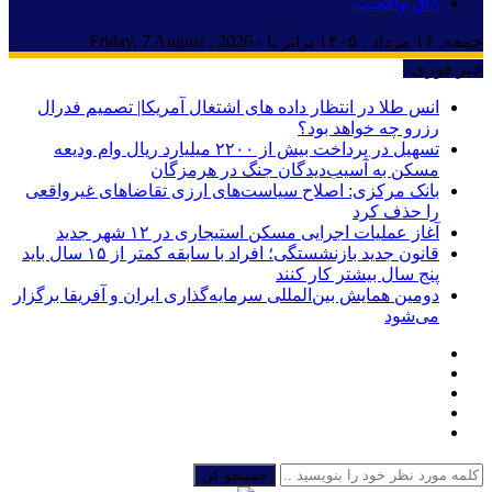
اتاق واقعیت
جمعه, ۱۶ مرداد , ۱۴۰۵ برابر با - Friday, 7 August , 2026
خبر فوری :
انس طلا در انتظار داده های اشتغال آمریکا| تصمیم فدرال
رزرو چه خواهد بود؟
تسهیل در پرداخت بیش از ۲۲۰۰ میلیارد ریال وام ودیعه
مسکن به آسیب‌دیدگان جنگ در هرمزگان
بانک مرکزی: اصلاح سیاست‌های ارزی تقاضاهای غیرواقعی
را حذف کرد
آغاز عملیات اجرایی مسکن استیجاری در ۱۲ شهر جدید
قانون جدید بازنشستگی؛ افراد با سابقه کمتر از ۱۵ سال باید
پنج سال بیشتر کار کنند
دومین همایش بین‌المللی سرمایه‌گذاری ایران و آفریقا برگزار
می‌شود
جستجو کن