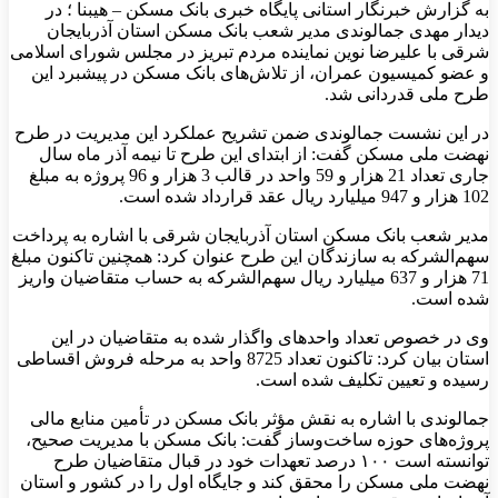
به گزارش خبرنگار استانی پایگاه خبری بانک مسکن – هیبنا ؛ در
دیدار مهدی جمالوندی مدیر شعب بانک مسکن استان آذربایجان
شرقی با علیرضا نوین نماینده مردم تبریز در مجلس شورای اسلامی
و عضو کمیسیون عمران، از تلاش‌های بانک مسکن در پیشبرد این
طرح ملی قدردانی شد.
در این نشست جمالوندی ضمن تشریح عملکرد این مدیریت در طرح
نهضت ملی مسکن گفت: از ابتدای این طرح تا نیمه آذر ماه سال
جاری تعداد 21 هزار و 59 واحد در قالب 3 هزار و 96 پروژه به مبلغ
102 هزار و 947 میلیارد ریال عقد قرارداد شده است.
مدیر شعب بانک مسکن استان آذربایجان شرقی با اشاره به پرداخت
سهم‌الشرکه به سازندگان این طرح عنوان کرد: همچنین تاکنون مبلغ
71 هزار و 637 میلیارد ریال سهم‌الشرکه به حساب متقاضیان واریز
شده است.
وی در خصوص تعداد واحدهای واگذار شده به متقاضیان در این
استان بیان کرد: تاکنون تعداد 8725 واحد به مرحله فروش اقساطی
رسیده و تعیین تکلیف شده است.
جمالوندی با اشاره به نقش مؤثر بانک مسکن در تأمین منابع مالی
پروژه‌های حوزه ساخت‌وساز گفت: بانک مسکن با مدیریت صحیح،
توانسته است ۱۰۰ درصد تعهدات خود در قبال متقاضیان طرح
نهضت ملی مسکن را محقق کند و جایگاه اول را در کشور و استان