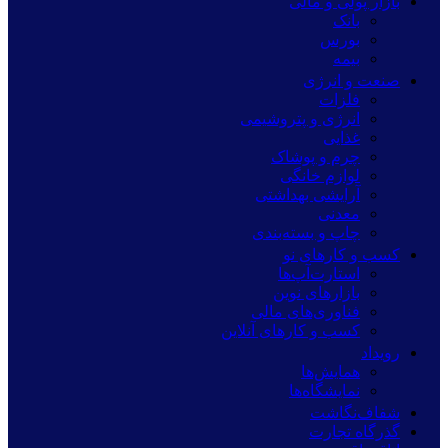
بازار پولی و مالی
بانک
بورس
بیمه
صنعت و انرژی
فلزات
انرژی و پتروشیمی
غذایی
چرم و پوشاک
لوازم خانگی
آرایشی بهداشتی
معدنی
چاپ و بسته‌بندی
کسب و کارهای نو
استارت‌آپ‌ها
بازارهای نوین
فناوری‌های مالی
کسب و کارهای آنلاین
رویداد
همایش‌ها
نمایشگاه‌ها
شفاف‌نگاشت
گذرگاه تجارت