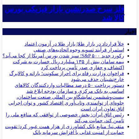
فلز سرخ صدرنشین بازار فیزیکی بورس
کالا شد
اخبار
خلأ قرارداد در بازار طلا| بازار طلا در آزمون اعتماد
استمرار فرآیند تسویه وجوه اتحادیه‌های صنفی
رکورد جدید S&P ۵۰۰؛ سبز شدن بورس آمریکا از کجا می‌آید؟
بیمه سامان بیش از ۱۳۵ میلیارد ریال خسارت به شرکت
اکتشاف و حفاری صدر تأمین پرداخت کرد
فراخوان وزارت رفاه برای احراز سکونت؛ یارانه و کالابرگ
خارج‌نشینان حذف می‌شود
دستور پرداخت ۵۰ درصد مطالبات واردکنندگان کالاهای
اساسی به بانک مرکزی و سازمان بودجه ابلاغ شد
بیست‌وششمین نمایشگاه بین المللی صنعت ساختمان،
جلوه‌ای از توانمندی وتاب‌آوری اقتصاد کشور و توان اجرایی
اتاق تعاون ایران است
رئیس اتاق ایران: بخش خصوصی از توافقی که منافع ملی را
تامین کند، حمایت می‌کند
متقی‌نیا: منابع بانک کشاورزی از هزار همت عبور کرد| تقویت
حمایت از امنیت غذایی با افزایش سرمایه بانک