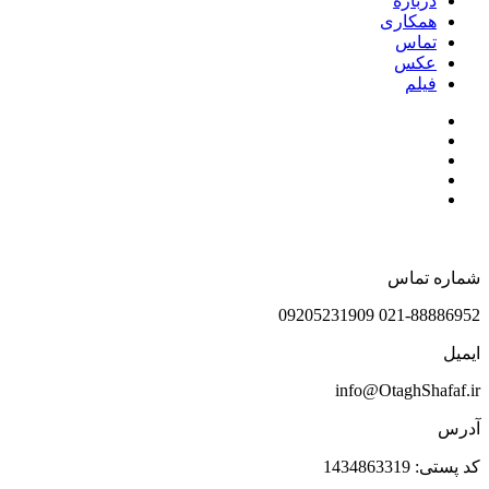
درباره
همکاری
تماس
عکس
فیلم
شماره تماس
021-88886952 09205231909
ایمیل
info@OtaghShafaf.ir
آدرس
کد پستی: 1434863319