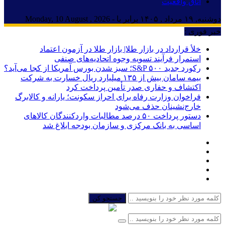
اتاق واقعیت
دوشنبه, ۱۹ مرداد , ۱۴۰۵ برابر با - Monday, 10 August , 2026
خبر فوری :
خلأ قرارداد در بازار طلا| بازار طلا در آزمون اعتماد
استمرار فرآیند تسویه وجوه اتحادیه‌های صنفی
رکورد جدید S&P ۵۰۰؛ سبز شدن بورس آمریکا از کجا می‌آید؟
بیمه سامان بیش از ۱۳۵ میلیارد ریال خسارت به شرکت
اکتشاف و حفاری صدر تأمین پرداخت کرد
فراخوان وزارت رفاه برای احراز سکونت؛ یارانه و کالابرگ
خارج‌نشینان حذف می‌شود
دستور پرداخت ۵۰ درصد مطالبات واردکنندگان کالاهای
اساسی به بانک مرکزی و سازمان بودجه ابلاغ شد
جستجو کن