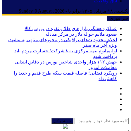
اتاق واقعیت
یکشنبه, ۱۸ مرداد , ۱۴۰۵ برابر با - Sunday, 9 August , 2026
خبر فوری :
عملکرد هفتگی بازارهای طلا و نقره در بورس کالا
صعود ملایم حواله دلار در مرکز مبادله
اعلام محدودیت‌های ترافیکی در محورهای منتهی به مشهد،
ویژه آخر ماه صفر
اولتیماتوم بیمه مرکزی به ۸ شرکت؛ خسارت مردم باید
پرداخت شود
جهش ۱۱۲ هزار واحدی شاخص بورس در دقایق ابتدایی
معاملات امروز
رویکرد قضایی؛ فاصله قیمت سکه طرح قدیم و جدید را
کاهش داد
جستجو کن