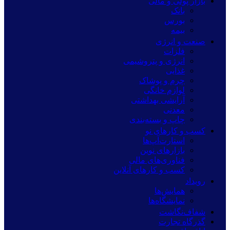
بازار پولی و مالی
بانک
بورس
بیمه
صنعت و انرژی
فلزات
انرژی و پتروشیمی
غذایی
چرم و پوشاک
لوازم خانگی
آرایشی بهداشتی
معدنی
چاپ و بسته‌بندی
کسب و کارهای نو
استارت‌آپ‌ها
بازارهای نوین
فناوری‌های مالی
کسب و کارهای آنلاین
رویداد
همایش‌ها
نمایشگاه‌ها
شفاف‌نگاشت
گذرگاه تجارت