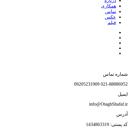
درباره
همکاری
تماس
عکس
فیلم
شماره تماس
021-88886952 09205231909
ایمیل
info@OtaghShafaf.ir
آدرس
کد پستی: 1434863319