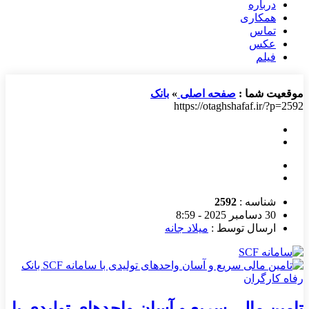
درباره
همکاری
تماس
عکس
فیلم
موقعیت شما :
صفحه اصلی
»
بانک
https://otaghshafaf.ir/?p=2592
شناسه :
2592
30 دسامبر 2025 - 8:59
ارسال توسط :
میلاد جانه
تامین مالی سریع و آسان واحدهای تولیدی با