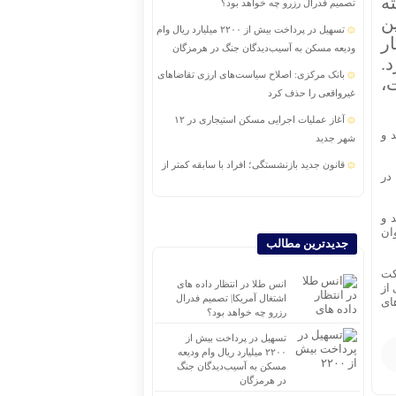
ته
تصمیم فدرال رزرو چه خواهد بود؟
ن
تسهیل در پرداخت بیش از ۲۲۰۰ میلیارد ریال وام
ر
ودیعه مسکن به آسیب‌دیدگان جنگ در هرمزگان
.
بانک مرکزی: اصلاح سیاست‌های ارزی تقاضاهای
،
غیرواقعی را حذف کرد
آغاز عملیات اجرایی مسکن استیجاری در ۱۲
ولید و
شهر جدید
قانون جدید بازنشستگی؛ افراد با سابقه کمتر از
در
۱۵ سال باید پنج سال بیشتر کار کنند
دومین همایش بین‌المللی سرمایه‌گذاری ایران و
 و
آفریقا برگزار می‌شود
ان
جدیدترین مطالب
اجرای برنامه تحول بانک با تمرکز بر منابع پایدار،
کت
درآمدهای کارمزدی و بازسازی اعتماد مشتریان
انس طلا در انتظار داده های
از
اشتغال آمریکا| تصمیم فدرال
تغییر مثبت در عملکرد مالی بانک صادرات ایران|
کارهای
رزرو چه خواهد بود؟
درآمد عملیاتی ۸۰ درصد رشد کرد
تسهیل در پرداخت بیش از
صعود طلا به بالاترین قیمت ۷ هفته اخیر
۲۲۰۰ میلیارد ریال وام ودیعه
مسکن به آسیب‌دیدگان جنگ
در هرمزگان