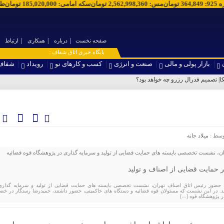
ره 925
:
364,849
تومان
مس
:
2,562,998,360
تومان
سکه امامی
:
185,020,000
تومان
صفحه نخست
درباره
همکاری
ارتباط
۞ پایگاه خبری اتاق شفاف :
بازار پولی و مالی
صنعت و انرژی
کسب و کارهای نو
رویداد
شفاف
وسط :
میلاد جانه
ان، نشست تخصصی بایسته های حمایت قضایی از تولید و سرمایه گذاری در پژوهشگاه قوه قضائیه
ر حمایت قضایی از اصناف و تولید
دوشنبه 24 آذر ماه 1404، با حضور رئیس اتاق اصناف تهران، نشست تخصصی بایسته های حمایت قضایی از تولید و سرمایه گذار
د. در این نشست که مسئولان قوه قضائیه و دستگاه های حاکمیتی، حضور داشتند، حمیدرضا رستگار در خ
ر پژوهشگاه قوه […]