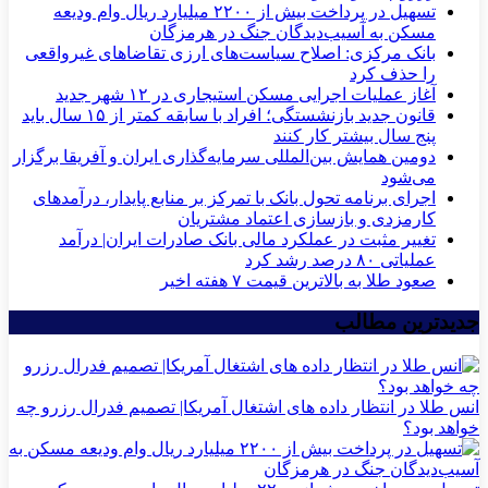
تسهیل در پرداخت بیش از ۲۲۰۰ میلیارد ریال وام ودیعه
مسکن به آسیب‌دیدگان جنگ در هرمزگان
بانک مرکزی: اصلاح سیاست‌های ارزی تقاضاهای غیرواقعی
را حذف کرد
آغاز عملیات اجرایی مسکن استیجاری در ۱۲ شهر جدید
قانون جدید بازنشستگی؛ افراد با سابقه کمتر از ۱۵ سال باید
پنج سال بیشتر کار کنند
دومین همایش بین‌المللی سرمایه‌گذاری ایران و آفریقا برگزار
می‌شود
اجرای برنامه تحول بانک با تمرکز بر منابع پایدار، درآمدهای
کارمزدی و بازسازی اعتماد مشتریان
تغییر مثبت در عملکرد مالی بانک صادرات ایران| درآمد
عملیاتی ۸۰ درصد رشد کرد
صعود طلا به بالاترین قیمت ۷ هفته اخیر
جدیدترین مطالب
انس طلا در انتظار داده های اشتغال آمریکا| تصمیم فدرال رزرو چه
خواهد بود؟