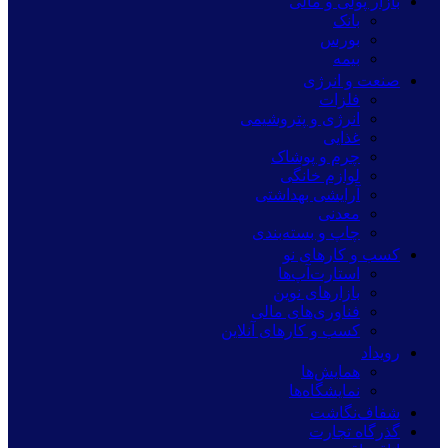
بازار پولی و مالی
بانک
بورس
بیمه
صنعت و انرژی
فلزات
انرژی و پتروشیمی
غذایی
چرم و پوشاک
لوازم خانگی
آرایشی بهداشتی
معدنی
چاپ و بسته‌بندی
کسب و کارهای نو
استارت‌آپ‌ها
بازارهای نوین
فناوری‌های مالی
کسب و کارهای آنلاین
رویداد
همایش‌ها
نمایشگاه‌ها
شفاف‌نگاشت
گذرگاه تجارت