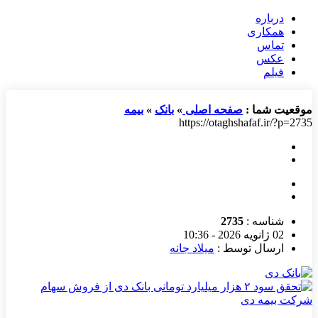
درباره
همکاری
تماس
عکس
فیلم
موقعیت شما :
صفحه اصلی
»
بانک
»
بیمه
https://otaghshafaf.ir/?p=2735
شناسه :
2735
02 ژانویه 2026 - 10:36
ارسال توسط :
میلاد جانه