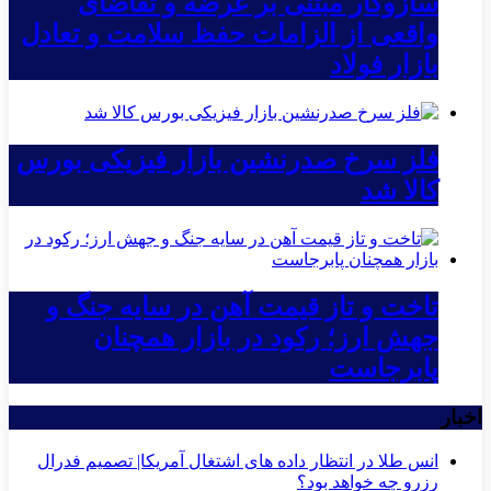
سازوکار مبتنی بر عرضه و تقاضای
واقعی از الزامات حفظ سلامت و تعادل
بازار فولاد
فلز سرخ صدرنشین بازار فیزیکی بورس
کالا شد
تاخت و تاز قیمت آهن در سایه جنگ و
جهش ارز؛ رکود در بازار همچنان
پابرجاست
اخبار
انس طلا در انتظار داده های اشتغال آمریکا| تصمیم فدرال
رزرو چه خواهد بود؟