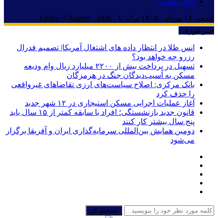
اتاق واقعیت
جمعه, ۱۶ مرداد , ۱۴۰۵ برابر با - Friday, 7 August , 2026
خبر فوری :
انس طلا در انتظار داده های اشتغال آمریکا| تصمیم فدرال
رزرو چه خواهد بود؟
تسهیل در پرداخت بیش از ۲۲۰۰ میلیارد ریال وام ودیعه
مسکن به آسیب‌دیدگان جنگ در هرمزگان
بانک مرکزی: اصلاح سیاست‌های ارزی تقاضاهای غیرواقعی
را حذف کرد
آغاز عملیات اجرایی مسکن استیجاری در ۱۲ شهر جدید
قانون جدید بازنشستگی؛ افراد با سابقه کمتر از ۱۵ سال باید
پنج سال بیشتر کار کنند
دومین همایش بین‌المللی سرمایه‌گذاری ایران و آفریقا برگزار
می‌شود
جستجو کن