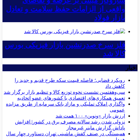
سازوکار مبتنی بر عرضه و تقاضای
واقعی از الزامات حفظ سلامت و تعادل
بازار فولاد
فلز سرخ صدرنشین بازار فیزیکی بورس
کالا شد
اخبار
رویکرد قضایی؛ فاصله قیمت سکه طرح قدیم و جدید را
کاهش داد
سی‌و‌هفتمین نشست نحوه توزیع کالا و تنظیم بازار برگزار شد
تعمیق همکاری‌های اقتصادی با کشورهای عضو اتحادیه
واگذاری املاک تملیکی و مازاد بانک سرمایه از طریق مزایده
عمومی
ارزش بازار «ونوین» ۱۰۰ همت شد
نزولی شدن رشد سالانه مصرف برق در کشور| افزایش
پاداش گزارش ماینر غیرمجاز
همبستگی در صنف کفش ماشینی تهران دستاورد چهار سال
همدلی