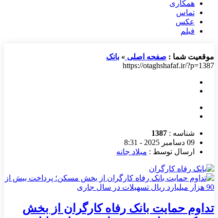
همکاری
تماس
عکس
فیلم
موقعیت شما :
صفحه اصلی
»
بانک
https://otaghshafaf.ir/?p=1387
شناسه :
1387
09 دسامبر 2025 - 8:31
ارسال توسط :
میلاد جانه
تداوم حمایت بانک رفاه کارگران از بخش