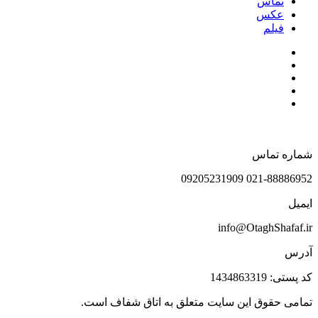
تماس
عکس
فیلم
شماره تماس
021-88886952 09205231909
ایمیل
info@OtaghShafaf.ir
آدرس
کد پستی: 1434863319
تمامی حقوق این سایت متعلق به اتاق شفاف است.