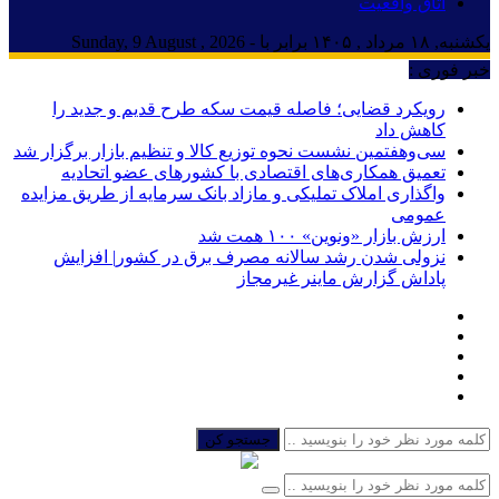
اتاق واقعیت
یکشنبه, ۱۸ مرداد , ۱۴۰۵ برابر با - Sunday, 9 August , 2026
خبر فوری :
رویکرد قضایی؛ فاصله قیمت سکه طرح قدیم و جدید را
کاهش داد
سی‌و‌هفتمین نشست نحوه توزیع کالا و تنظیم بازار برگزار شد
تعمیق همکاری‌های اقتصادی با کشورهای عضو اتحادیه
واگذاری املاک تملیکی و مازاد بانک سرمایه از طریق مزایده
عمومی
ارزش بازار «ونوین» ۱۰۰ همت شد
نزولی شدن رشد سالانه مصرف برق در کشور| افزایش
پاداش گزارش ماینر غیرمجاز
جستجو کن