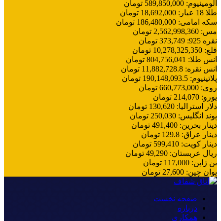
آلومینیوم
:
589,850,000
تومان
طلا 18 عیار
:
18,692,000
تومان
سکه امامی
:
186,480,000
تومان
مس
:
2,562,998,360
تومان
نقره 925
:
373,749
تومان
قلع
:
10,278,325,350
تومان
انس طلا
:
804,756,041
تومان
انس نقره
:
11,882,728.8
تومان
پلاتینیوم
:
190,148,093.5
تومان
روی
:
660,773,000
تومان
یورو
:
214,070
تومان
دلار استرالیا
:
130,620
تومان
پوند انگلیس
:
250,030
تومان
دینار بحرین
:
491,400
تومان
دینار عراق
:
129.8
تومان
دینار کویت
:
599,410
تومان
ریال عربستان
:
49,290
تومان
ین ژاپن
:
117,000
تومان
یوان چین
:
27,600
تومان
صفحه نخست
درباره
همکاری