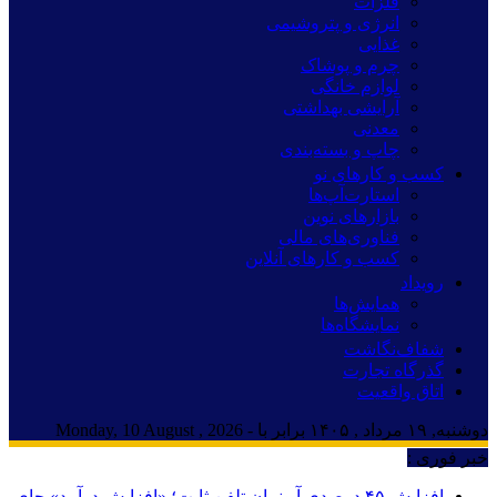
فلزات
انرژی و پتروشیمی
غذایی
چرم و پوشاک
لوازم خانگی
آرایشی بهداشتی
معدنی
چاپ و بسته‌بندی
کسب و کارهای نو
استارت‌آپ‌ها
بازارهای نوین
فناوری‌های مالی
کسب و کارهای آنلاین
رویداد
همایش‌ها
نمایشگاه‌ها
شفاف‌نگاشت
گذرگاه تجارت
اتاق واقعیت
دوشنبه, ۱۹ مرداد , ۱۴۰۵ برابر با - Monday, 10 August , 2026
خبر فوری :
افزایش ۴۵ درصدی آبونمان تلفن ثابت؛ «افزایش درآمد» جای