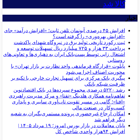
کالا شد
اخبار
افزایش ۴۵ درصدی آبونمان تلفن ثابت؛ «افزایش درآمد» جای
«افزایش بهره‌وری» را گرفته است؟
ثبت رکورد تاریخی تولید برق در نیروگاه شهدای پاکدشت
پرداخت ۳۳ هزار و ۷۲۵ میلیارد ریال تسهیلات توسعه و
اشتغال زایی توسط پست‌بانک ایران به دهیاری‌ها و تعاونی‌های
روستایی
پایلوت «قرارگاه فرماندهی واحد نظارت بر بازار تهران» با
محوریت اصناف اجرا می‌شود
پیگیری بانک مرکزی برای تسهیل تجارت خارجی با تکیه بر
ظرفیت شبکه بانکی
رشد ۵۲۲۰ درصدی مجموع سپرده‌ها در بانک اقتصادنوین
تفاهم‌نامه همکاری هلدینگ «تفتا» و مرکز مدیریت راهبردی
«افتا»؛ گامی در مسیر تقویت تاب‌آوری سایبری و پایداری
کسب‌وکار در صنعت مالی
امکان ارجاع غیرحضوری پرونده مستمری‌بگیران به شعبه
دیگر فراهم شد
پایان معاملات در بازار بورس امروز؛ ۱۹ مرداد ۱۴۰۵ |
افزایش ۹۴هزار واحدی شاخص کل