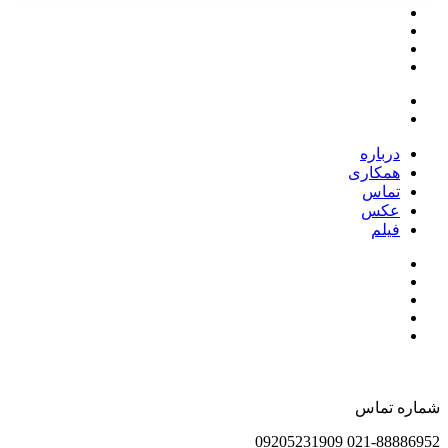
درباره
همکاری
تماس
عکس
فیلم
شماره تماس
021-88886952 09205231909