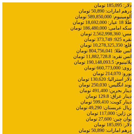
دلار
:
185,095
تومان
درهم امارات
:
50,890
تومان
آلومینیوم
:
589,850,000
تومان
طلا 18 عیار
:
18,692,000
تومان
سکه امامی
:
186,480,000
تومان
مس
:
2,562,998,360
تومان
نقره 925
:
373,749
تومان
قلع
:
10,278,325,350
تومان
انس طلا
:
804,756,041
تومان
انس نقره
:
11,882,728.8
تومان
پلاتینیوم
:
190,148,093.5
تومان
روی
:
660,773,000
تومان
یورو
:
214,070
تومان
دلار استرالیا
:
130,620
تومان
پوند انگلیس
:
250,030
تومان
دینار بحرین
:
491,400
تومان
دینار عراق
:
129.8
تومان
دینار کویت
:
599,410
تومان
ریال عربستان
:
49,290
تومان
ین ژاپن
:
117,000
تومان
یوان چین
:
27,600
تومان
دلار
:
185,095
تومان
درهم امارات
:
50,890
تومان