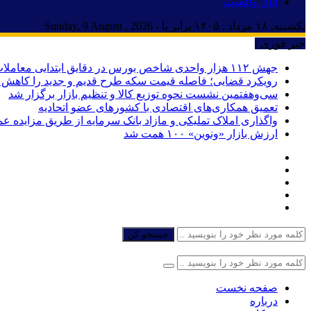
اتاق واقعیت
یکشنبه, ۱۸ مرداد , ۱۴۰۵ برابر با - Sunday, 9 August , 2026
خبر فوری :
جهش ۱۱۲ هزار واحدی شاخص بورس در دقایق ابتدایی معاملات امروز
رویکرد قضایی؛ فاصله قیمت سکه طرح قدیم و جدید را کاهش د
سی‌و‌هفتمین نشست نحوه توزیع کالا و تنظیم بازار برگزار شد
تعمیق همکاری‌های اقتصادی با کشورهای عضو اتحادیه
واگذاری املاک تملیکی و مازاد بانک سرمایه از طریق مزایده ع
ارزش بازار «ونوین» ۱۰۰ همت شد
جستجو کن
صفحه نخست
درباره