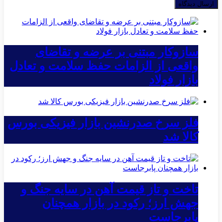
سازوکار مبتنی بر عرضه و تقاضای
واقعی از الزامات حفظ سلامت و تعادل
بازار فولاد
فلز سرخ صدرنشین بازار فیزیکی بورس
کالا شد
تاخت و تاز قیمت آهن در سایه جنگ و
جهش ارز؛ رکود در بازار همچنان
پابرجاست