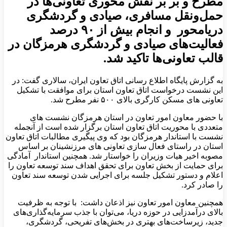
مطرح و بر بر نقش محوری تعاونی‌ها در
حمل‌ونقل مسافری، صیادی و گردشگری
دریامحور و انجام بیش از ۹۰ درصد
فعالیت‌های صیادی و گردشگری هرمزگان در
قالب تعاونی‌ها تاکید شد.
به گزارش پایگاه اطلاع رسانی اتاق تعاون ایران، سالاری گفت: در
این نشست درخواست اتاق تعاون استان برای موافقت با تشکیل
تعاونی های مسکن کارگری بالای ۵۰۰ نفر مطرح شد.
با حضور معاون امور تعاون در استان هرمزگان نشست های
متعددی با محوریت اتاق تعاون استان برگزار شده است از آنجمله
نشست با استاندار هرمزگان بود که وی پیگیری مطالبات اتاق تعاون
استان در راستای فعال سازی تعاونی های مرزنشینان بر اساس
مصوبه اخیر هیات وزیران را خواستار شد. همچنین استاندار آمادگی
برای حمایت از بخش تعاون برای تحقق اهداف سند توسعه تعاون را
اعلام و دستور تشکیل جلسه برای اجرایی شدن توسعه سند تعاون
را صادر کرد.
همچنین معاون امور تعاون نیز اذعان داشت: با توجه به ظرفیت
بالای درآمدزایی در حوزه دریا، می‌توان با جذب سرمایه‌گذاری‌های
جدید، زیرساخت‌های بهتری در بخش‌های تفریحی، گردشگری،