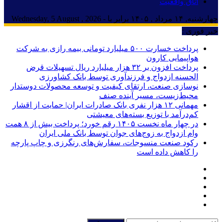
اتاق واقعیت
چهارشنبه, ۱۴ مرداد , ۱۴۰۵ برابر با - Wednesday, 5 August , 2026
خبر فوری :
پرداخت خسارت ۵۰۰ میلیارد تومانی بیمه رازی به شرکت
هواپیمایی کارون
پرداخت افزون بر ۳۲ هزار میلیارد ریال تسهیلات قرض
الحسنه ازدواج و فرزندآوری توسط بانک کشاورزی
نوسازی صنعت، ارتقای کیفیت و توسعه محصولات دوستدار
محیط‌زیست، مسیر آینده صنف
مهمانی ۱۲ هزار نفری بانک صادرات ایران| حمایت از اقشار
کم‌درآمد با توزیع بسته‌های معیشتی
در چهار ماه نخست ۱۴۰۵ رقم خورد؛ پرداخت بیش از ۸ همت
وام ازدواج به زوج‌های جوان توسط بانک ملی ایران
رکود صنعت منسوجات، سفارش‌های رنگرزی و چاپ پارچه
را کاهش داده است