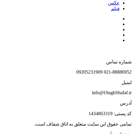
عکس
فیلم
شماره تماس
021-88886952 09205231909
ایمیل
info@OtaghShafaf.ir
آدرس
کد پستی: 1434863319
تمامی حقوق این سایت متعلق به اتاق شفاف است.