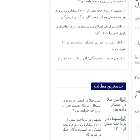
تصمیم فدرال رزرو چه خواهد بود؟
ل
تسهیل در پرداخت بیش از ۲۲۰۰ میلیارد ریال وام
ودیعه مسکن به آسیب‌دیدگان جنگ در هرمزگان
نی
بانک مرکزی: اصلاح سیاست‌های ارزی تقاضاهای
داد
غیرواقعی را حذف کرد
ان
آغاز عملیات اجرایی مسکن استیجاری در ۱۲
شهر جدید
بیا
قانون جدید بازنشستگی؛ افراد با سابقه کمتر از
ته
۱۵ سال باید پنج سال بیشتر کار کنند
دومین همایش بین‌المللی سرمایه‌گذاری ایران و
رخ
آفریقا برگزار می‌شود
جدیدترین مطالب
اجرای برنامه تحول بانک با تمرکز بر منابع پایدار،
ای
ین ترتیب قیمت هر کیلوگرم زولبیا و بامیه برای واحدهای درجه یک ۲۵۵ هزار تومان و برای واحدهای درجه دو ۲۰۰
درآمدهای کارمزدی و بازسازی اعتماد مشتریان
انس طلا در انتظار داده های
اشتغال آمریکا| تصمیم فدرال
تغییر مثبت در عملکرد مالی بانک صادرات ایران|
رزرو چه خواهد بود؟
جه
درآمد عملیاتی ۸۰ درصد رشد کرد
تسهیل در پرداخت بیش از
صعود طلا به بالاترین قیمت ۷ هفته اخیر
۲۲۰۰ میلیارد ریال وام ودیعه
مسکن به آسیب‌دیدگان جنگ
در هرمزگان