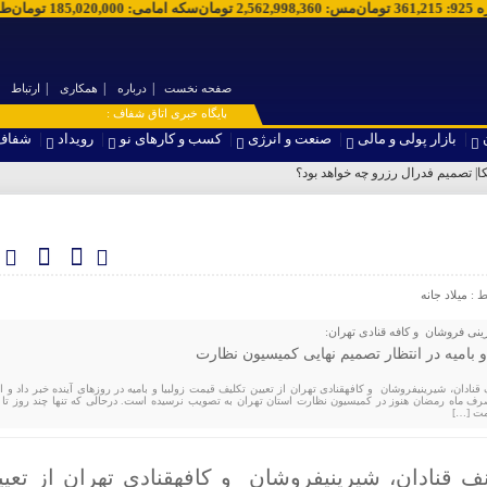
ره 925
:
361,215
تومان
مس
:
2,562,998,360
تومان
سکه امامی
:
185,020,000
تومان
ط
صفحه نخست
درباره
همکاری
ارتباط
۞ پایگاه خبری اتاق شفاف :
بازار پولی و مالی
صنعت و انرژی
کسب و کارهای نو
رویداد
شفاف
پ
ط :
میلاد جانه
ینی فروشان و کافه قنادی تهران:
و بامیه در انتظار تصمیم نهایی کمیسیون نظارت
علی بهره‎مند، رئیس اتحادیه صنف قنادان، شیرینی‎فروشان و کافه‎قنادی تهران از تعیین تکلیف قیمت زولبیا و بامیه در روزهای آینده خبر داد 
ف ماه رمضان هنوز در کمیسیون نظارت استان تهران به تصویب نرسیده است. درحالی که تنها چند روز تا آ
مت […]
علی بهره‎مند، رئیس اتحادیه صنف قنادان، شیرینی‎فروشان و کافه‎قنادی تهران ا