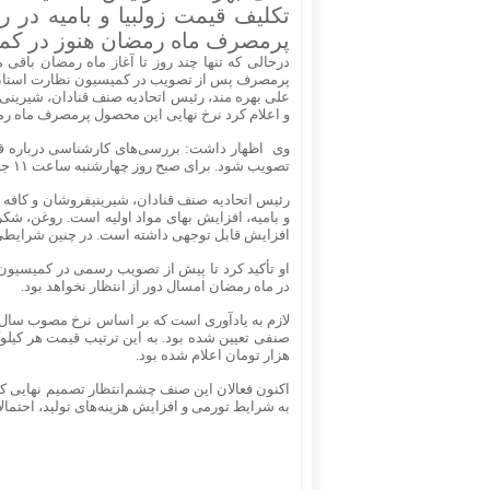
تکلیف قیمت زولبیا و بامیه در ر
پرمصرف ماه رمضان هنوز در کمی
درحالی که تنها چند روز تا آغاز ماه رمضان باقی 
پرمصرف پس از تصویب در کمیسیون نظارت استان 
علی بهره مند، رئیس اتحادیه صنف قنادان، شیرینی فر
و اعلام کرد نرخ نهایی این محصول پرمصرف ماه ر
وی اظهار داشت: بررسی‌های کارشناسی درباره قیم
تصویب شود. برای صبح روز چهارشنبه ساعت ۱۱ جلسه رسمی در نظر گرفته شده و پس از آن نرخ مصوب اعلام خواهد شد.
رئیس اتحادیه صنف قنا
و بامیه، افزایش بهای مواد اولیه است. روغن، شک
افزایش قابل توجهی داشته است. در چنین شرایطی ط
او تأکید کرد تا پیش از تصویب رسمی در کمیسیون، 
در ماه رمضان امسال دور از انتظار نخواهد بود.
لازم به یادآوری است که بر اساس نرخ مصوب سال گذ
هزار تومان اعلام شده بود.
اکنون فعالان این صنف چشم‌انتظار تصمیم نهایی ک
به شرایط تورمی و افزایش هزینه‌های تولید، احتمالاً