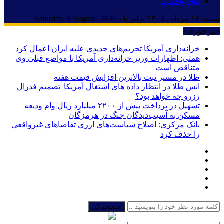
اتاق واقعیت
شنبه, ۱۷ مرداد , ۱۴۰۵ برابر با - Saturday, 8 August , 2026
خبر فوری :
خزانه‌داری آمریکا تحریم‌های جدیدی علیه ایران اعمال کرد
همتی: اظهارات وزیر خزانه‌داری آمریکا با مواضع قبلی وی
متناقض است
طلا در مسیر ثبت بالاترین افزایش قیمت هفته
انس طلا در انتظار داده های اشتغال آمریکا| تصمیم فدرال
رزرو چه خواهد بود؟
تسهیل در پرداخت بیش از ۲۲۰۰ میلیارد ریال وام ودیعه
مسکن به آسیب‌دیدگان جنگ در هرمزگان
بانک مرکزی: اصلاح سیاست‌های ارزی تقاضاهای غیرواقعی
را حذف کرد
جستجو کن