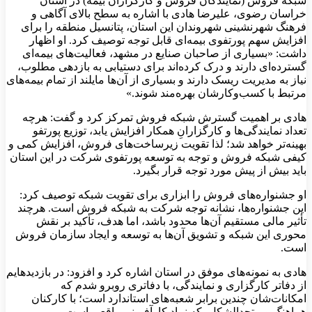
شبکه فروش (نمایندگان فروش و کارگزاران بیمه) در استان
خراسان رضوی، علیرضا هادی با اشاره به سطح بالای آگاهی و
فرهنگ شهرنشینی شهروندان این استان، پتانسیل منطقه را برای
افزایش سهم پورتفوی بیمه‌ای قابل توجه توصیف کرد. او اظهار
داشت: «بسیاری از صاحبان صنایع در مشهد، فعالیت‌های بیمه‌ای
گسترده‌ای دارند و درک کرده‌اند برای دستیابی به بازدهی مطلوب،
نیاز به مدیریت ریسک دارند و بسیاری از آن‌ها مایلند از تمام بیمه‌های
مرتبط با کسب‌وکارشان بهره‌مند شوند.»
هادی بر اهمیت گسترش شبکه فروش تمرکز کرد و گفت: هرچه
تعداد نمایندگی‌ها و کارگزارانِ همکار افزایش یابد، توزیع پورتفو
بهینه‌تر خواهد شد؛ لذا تقویت زیرساخت‌های فروش، افزایش کمی و
کیفی شبکه فروش و توجه به توسعه پورتفوی شرکت در این استان
باید بیش از پیش مورد توجه قرار بگیرد.
او جشنواره‌های فروش را ابزاری برای تقویت شبکه توصیف کرد:
این جشنواره‌ها، نشانه توجه شرکت به شبکه فروش است. هرچند
تأثیر مالی مستقیم آن‌ها محدود باشد، اما هدف، تأکید بر نقش
محوری این شبکه و تشویق آن‌ها به توسعه و ایجاد سازمان فروش
است.
هادی به نمونه‌های موفق در استان اشاره کرد و افزود: در بازدیدهایم
از دفاتر کارگزاری و نمایندگی، با دفاتری روبرو شدم که
امکانات‌شان چندین برابر شعبه‌های استاندارد است؛ با کارکنان
هماهنگ و متحدالشکل، که نماد کارآفرینی واقعی است.