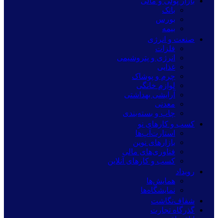
بازار پولی و مالی
بانک
بورس
بیمه
صنعت و انرژی
فلزات
انرژی و پتروشیمی
غذایی
چرم و پوشاک
لوازم خانگی
آرایشی بهداشتی
معدنی
چاپ و بسته‌بندی
کسب و کارهای نو
استارت‌آپ‌ها
بازارهای نوین
فناوری‌های مالی
کسب و کارهای آنلاین
رویداد
همایش‌ها
نمایشگاه‌ها
شفاف‌نگاشت
گذرگاه تجارت