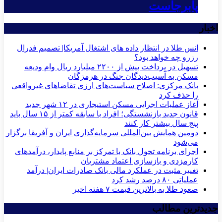
پابرجاست
اخبار
انس طلا در انتظار داده های اشتغال آمریکا| تصمیم فدرال
رزرو چه خواهد بود؟
تسهیل در پرداخت بیش از ۲۲۰۰ میلیارد ریال وام ودیعه
مسکن به آسیب‌دیدگان جنگ در هرمزگان
بانک مرکزی: اصلاح سیاست‌های ارزی تقاضاهای غیرواقعی
را حذف کرد
آغاز عملیات اجرایی مسکن استیجاری در ۱۲ شهر جدید
قانون جدید بازنشستگی؛ افراد با سابقه کمتر از ۱۵ سال باید
پنج سال بیشتر کار کنند
دومین همایش بین‌المللی سرمایه‌گذاری ایران و آفریقا برگزار
می‌شود
اجرای برنامه تحول بانک با تمرکز بر منابع پایدار، درآمدهای
کارمزدی و بازسازی اعتماد مشتریان
تغییر مثبت در عملکرد مالی بانک صادرات ایران| درآمد
عملیاتی ۸۰ درصد رشد کرد
صعود طلا به بالاترین قیمت ۷ هفته اخیر
جدیدترین مطالب