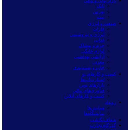
بازار پولی و مالی
بانک
بورس
بیمه
صنعت و انرژی
فلزات
انرژی و پتروشیمی
غذایی
چرم و پوشاک
لوازم خانگی
آرایشی بهداشتی
معدنی
چاپ و بسته‌بندی
کسب و کارهای نو
استارت‌آپ‌ها
بازارهای نوین
فناوری‌های مالی
کسب و کارهای آنلاین
رویداد
همایش‌ها
نمایشگاه‌ها
شفاف‌نگاشت
گذرگاه تجارت