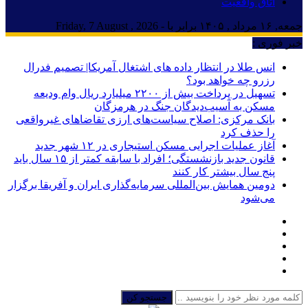
اتاق واقعیت
جمعه, ۱۶ مرداد , ۱۴۰۵ برابر با - Friday, 7 August , 2026
خبر فوری :
انس طلا در انتظار داده های اشتغال آمریکا| تصمیم فدرال
رزرو چه خواهد بود؟
تسهیل در پرداخت بیش از ۲۲۰۰ میلیارد ریال وام ودیعه
مسکن به آسیب‌دیدگان جنگ در هرمزگان
بانک مرکزی: اصلاح سیاست‌های ارزی تقاضاهای غیرواقعی
را حذف کرد
آغاز عملیات اجرایی مسکن استیجاری در ۱۲ شهر جدید
قانون جدید بازنشستگی؛ افراد با سابقه کمتر از ۱۵ سال باید
پنج سال بیشتر کار کنند
دومین همایش بین‌المللی سرمایه‌گذاری ایران و آفریقا برگزار
می‌شود
جستجو کن