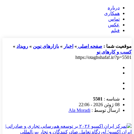
درباره
همکاری
تماس
عکس
فیلم
موقعیت شما :
صفحه اصلی
»
اخبار
»
بازارهای نوین
»
رویداد
»
کسب و کارهای نو
https://otaghshafaf.ir/?p=5501
شناسه :
5501
08 ژوئن 2026 - 22:06
ارسال توسط :
Ala Moradi