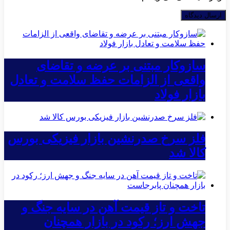
سازوکار مبتنی بر عرضه و تقاضای
واقعی از الزامات حفظ سلامت و تعادل
بازار فولاد
فلز سرخ صدرنشین بازار فیزیکی بورس
کالا شد
تاخت و تاز قیمت آهن در سایه جنگ و
جهش ارز؛ رکود در بازار همچنان