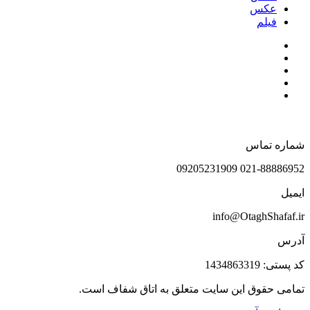
عکس
فیلم
شماره تماس
021-88886952 09205231909
ایمیل
info@OtaghShafaf.ir
آدرس
کد پستی: 1434863319
تمامی حقوق این سایت متعلق به اتاق شفاف است.