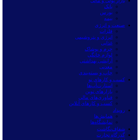
بازار پولی و مالی
بانک
بورس
بیمه
صنعت و انرژی
فلزات
انرژی و پتروشیمی
غذایی
چرم و پوشاک
لوازم خانگی
آرایشی بهداشتی
معدنی
چاپ و بسته‌بندی
کسب و کارهای نو
استارت‌آپ‌ها
بازارهای نوین
فناوری‌های مالی
کسب و کارهای آنلاین
رویداد
همایش‌ها
نمایشگاه‌ها
شفاف‌نگاشت
گذرگاه تجارت