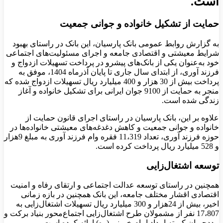
است.
حمایت از تشکیل خانواده و جوانی جمعیت
به گزارش روابط عمومی بانک پارسیان، این بانک در راستای بهبود
شرایط معیشتی و اقتصادی جامعه و اجرای مسئولیت‌های اجتماعی
خود به‌عنوان یکی از بانک‌های پیشرو در پرداخت تسهیلات ازدواج و
فرزند آوری، از ابتدای سال جاری تا پایان آذرماه 1404، موفق به
پرداخت بیش از 30 هزار و 400 میلیارد ریال تسهیلات ازدواج شده که
منجر به حمایت از 9100 جوان ایرانی برای تشکیل خانواده و آغاز
زندگی شده است.
علاوه بر این، بانک پارسیان در راستای اجرای قانون حمایت از
خانواده و جوانی جمعیت و کاهش دغدغه‌های معیشتی خانواده‌ها در
حوزه فرزند آوری، تعداد 11،319 فقره وام فرزند آوری به مبلغ 9هزار
و 528 میلیارد ریال پرداخت کرده است.
توسعه اشتغال‌زایی
همچنین در راستای توسعه عدالت اجتماعی و ارتقای رفاه و امنیت
اقتصادی اقشار مختلف جامعه، این بانک همچنین در بازه زمانی
اخیر، بیش از 24هزار و 300 میلیارد ریال تسهیلات اشتغال‌زایی به
17،807 نفر از مشمولان طرح اشتغال‌زایی اجتماع‌محور بنیاد برکت و
مددجویان کمیته امداد امام خمینی (ره) ارائه کرده است.