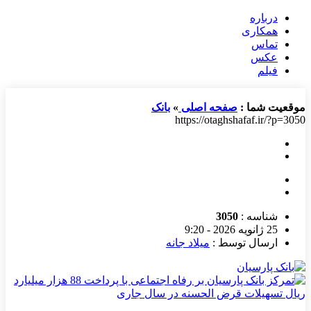
درباره
همکاری
تماس
عکس
فیلم
موقعیت شما :
صفحه اصلی
»
بانک
https://otaghshafaf.ir/?p=3050
شناسه :
3050
25 ژانویه 2026 - 9:20
ارسال توسط :
میلاد جانه