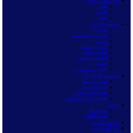
بازار پولی و مالی
بانک
بورس
بیمه
صنعت و انرژی
فلزات
انرژی و پتروشیمی
غذایی
چرم و پوشاک
لوازم خانگی
آرایشی بهداشتی
معدنی
چاپ و بسته‌بندی
کسب و کارهای نو
استارت‌آپ‌ها
بازارهای نوین
فناوری‌های مالی
کسب و کارهای آنلاین
رویداد
همایش‌ها
نمایشگاه‌ها
شفاف‌نگاشت
گذرگاه تجارت