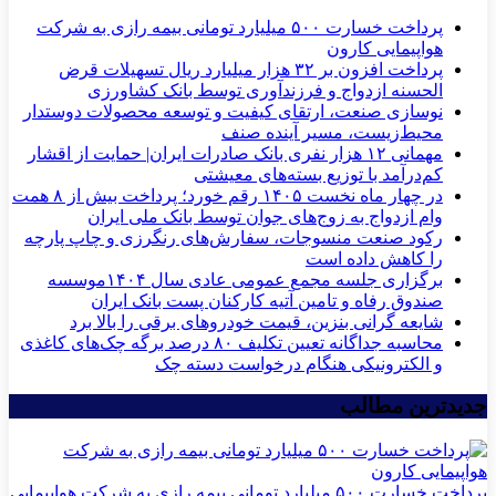
پرداخت خسارت ۵۰۰ میلیارد تومانی بیمه رازی به شرکت
هواپیمایی کارون
پرداخت افزون بر ۳۲ هزار میلیارد ریال تسهیلات قرض
الحسنه ازدواج و فرزندآوری توسط بانک کشاورزی
نوسازی صنعت، ارتقای کیفیت و توسعه محصولات دوستدار
محیط‌زیست، مسیر آینده صنف
مهمانی ۱۲ هزار نفری بانک صادرات ایران| حمایت از اقشار
کم‌درآمد با توزیع بسته‌های معیشتی
در چهار ماه نخست ۱۴۰۵ رقم خورد؛ پرداخت بیش از ۸ همت
وام ازدواج به زوج‌های جوان توسط بانک ملی ایران
رکود صنعت منسوجات، سفارش‌های رنگرزی و چاپ پارچه
را کاهش داده است
برگزاری جلسه مجمع عمومی عادی سال ۱۴۰۴موسسه
صندوق رفاه و تامین آتیه کارکنان پست بانک ایران
شایعه گرانی بنزین، قیمت خودروهای برقی را بالا برد
محاسبه جداگانه تعیین تکلیف ۸۰ درصد برگه چک‌های کاغذی
و الکترونیکی هنگام درخواست دسته چک
جدیدترین مطالب
پرداخت خسارت ۵۰۰ میلیارد تومانی بیمه رازی به شرکت هواپیمایی