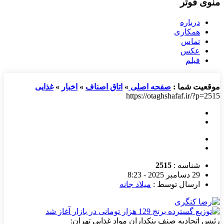
منوی فوتر
درباره
همکاری
تماس
عکس
فیلم
موقعیت شما :
صفحه اصلی
»
اتاق اصناف
»
اخبار
»
غذایی
https://otaghshafaf.ir/?p=2515
شناسه :
2515
29 دسامبر 2025 - 8:23
ارسال توسط :
میلاد جانه
رئیس اتحادیه صنف بنکداران مواد غذایی تهران: