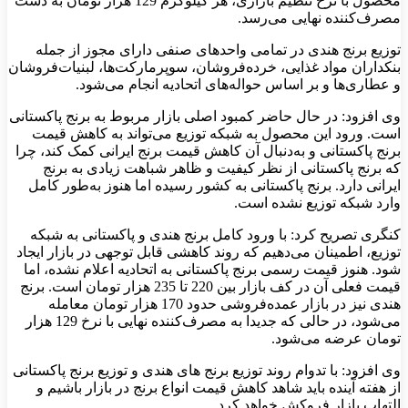
محصول با نرخ تنظیم بازاری، هر کیلوگرم 129 هزار تومان به دست
مصرف‌کننده نهایی می‌رسد.
توزیع برنج هندی در تمامی واحدهای صنفی دارای مجوز از جمله
بنکداران مواد غذایی، خرده‌فروشان، سوپرمارکت‌ها، لبنیات‌فروشان
و عطاری‌ها و بر اساس حواله‌های اتحادیه انجام می‌شود.
وی افزود: در حال حاضر کمبود اصلی بازار مربوط به برنج پاکستانی
است. ورود این محصول به شبکه توزیع می‌تواند به کاهش قیمت
برنج پاکستانی و به‌دنبال آن کاهش قیمت برنج ایرانی کمک کند، چرا
که برنج پاکستانی از نظر کیفیت و ظاهر شباهت زیادی به برنج
ایرانی دارد. برنج پاکستانی به کشور رسیده اما هنوز به‌طور کامل
وارد شبکه توزیع نشده است.
کنگری تصریح کرد: با ورود کامل برنج هندی و پاکستانی به شبکه
توزیع، اطمینان می‌دهیم که روند کاهشی قابل توجهی در بازار ایجاد
شود. هنوز قیمت رسمی برنج پاکستانی به اتحادیه اعلام نشده، اما
قیمت فعلی آن در کف بازار بین 220 تا 235 هزار تومان است. برنج
هندی نیز در بازار عمده‌فروشی حدود 170 هزار تومان معامله
می‌شود، در حالی که جدیدا به مصرف‌کننده نهایی با نرخ 129 هزار
تومان عرضه می‌شود.
وی افزود: با تدوام روند توزیع برنج های هندی و توزیع برنج پاکستانی
از هفته آینده باید شاهد کاهش قیمت انواع برنج در بازار باشیم و
التهاب بازار فروکش خواهد کرد.