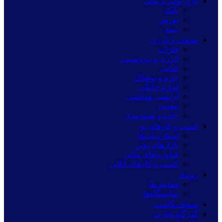
بازار پولی و مالی
بانک
بورس
بیمه
صنعت و انرژی
فلزات
انرژی و پتروشیمی
غذایی
چرم و پوشاک
لوازم خانگی
آرایشی بهداشتی
معدنی
چاپ و بسته‌بندی
کسب و کارهای نو
استارت‌آپ‌ها
بازارهای نوین
فناوری‌های مالی
کسب و کارهای آنلاین
رویداد
همایش‌ها
نمایشگاه‌ها
شفاف‌نگاشت
گذرگاه تجارت