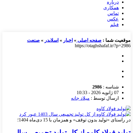
درباره
همکاری
تماس
عکس
فیلم
موقعیت شما :
صفحه اصلی
»
اخبار
»
اسلایدر
»
صنعت
https://otaghshafaf.ir/?p=2986
شناسه :
2986
07 ژانویه 2026 - 10:33
ارسال توسط :
میلاد جانه
در راستای «تولید بدون توقف» و همزمان با 15 دی‌ماه 1404؛
تولید فولاد کاوه از کل تولید تجمیعی سال