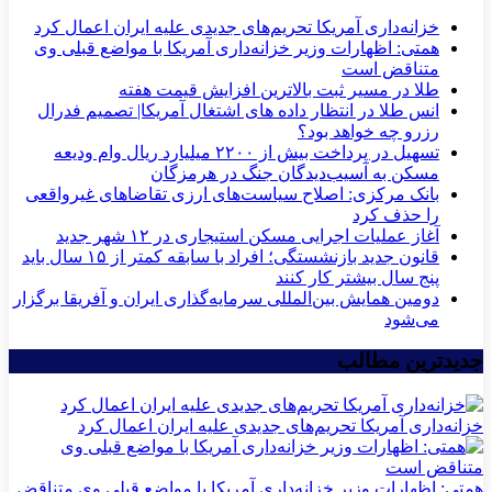
خزانه‌داری آمریکا تحریم‌های جدیدی علیه ایران اعمال کرد
همتی: اظهارات وزیر خزانه‌داری آمریکا با مواضع قبلی وی
متناقض است
طلا در مسیر ثبت بالاترین افزایش قیمت هفته
انس طلا در انتظار داده های اشتغال آمریکا| تصمیم فدرال
رزرو چه خواهد بود؟
تسهیل در پرداخت بیش از ۲۲۰۰ میلیارد ریال وام ودیعه
مسکن به آسیب‌دیدگان جنگ در هرمزگان
بانک مرکزی: اصلاح سیاست‌های ارزی تقاضاهای غیرواقعی
را حذف کرد
آغاز عملیات اجرایی مسکن استیجاری در ۱۲ شهر جدید
قانون جدید بازنشستگی؛ افراد با سابقه کمتر از ۱۵ سال باید
پنج سال بیشتر کار کنند
دومین همایش بین‌المللی سرمایه‌گذاری ایران و آفریقا برگزار
می‌شود
جدیدترین مطالب
خزانه‌داری آمریکا تحریم‌های جدیدی علیه ایران اعمال کرد
همتی: اظهارات وزیر خزانه‌داری آمریکا با مواضع قبلی وی متناقض