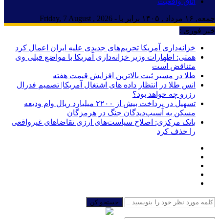
اتاق واقعیت
جمعه, ۱۶ مرداد , ۱۴۰۵ برابر با - Friday, 7 August , 2026
خبر فوری :
خزانه‌داری آمریکا تحریم‌های جدیدی علیه ایران اعمال کرد
همتی: اظهارات وزیر خزانه‌داری آمریکا با مواضع قبلی وی
متناقض است
طلا در مسیر ثبت بالاترین افزایش قیمت هفته
انس طلا در انتظار داده های اشتغال آمریکا| تصمیم فدرال
رزرو چه خواهد بود؟
تسهیل در پرداخت بیش از ۲۲۰۰ میلیارد ریال وام ودیعه
مسکن به آسیب‌دیدگان جنگ در هرمزگان
بانک مرکزی: اصلاح سیاست‌های ارزی تقاضاهای غیرواقعی
را حذف کرد
جستجو کن