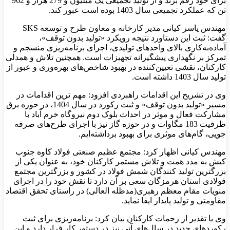
برای خود رقم بزند و از تولید تجمیعی یک میلیون و 279 هزار و 962
تن که عملکرد تجمیعی سال 1403 بوده است عبور کند.
مهندس یاسر کیانی مدیر کارخانه و معاون طرح و توسعه SKS
گفت: ثبت این دستاورد نتیجه رویکرد «تولید بدون توقف»،
آماده‌به‌کاری بالای واحدهای تولیدی، اجرای برنامه‌ریزی منسجم و
تمرکز بر نگهداری پیشگیرانه تجهیزات است. همچنین تلاش و همدلی
کارکنان، نقشی تعیین‌کننده در بهبود شاخص‌های بهره‌وری و عبور از
تولید سال 1403 داشته است.​
وی در تشریح این اقدامات راهبردی افزود: مهم ترین اقدامات در
مسیر «تولید بدون توقف» و ثبت رکورد در سال 1404، در حوزه برق
مشارکت فعال و موثر در احداث بلوک دوم نیروگاه خرم آباد با
ظرفیت 183 مگاوات و در حوزه گاز نیز با اجرای طرح‌های صرفه
جویی، گام‌های موثری برای بهبود برداشته‌ایم.
مهندس کیانی اظهار کرد: مجتمع عظیم صنعتی فولاد کاوه جنوب
کیش به مدد همت و تلاش مستمر کارکنان خود، به عنوان یکی از
بزرگترین تولید کنندگان شمش فولاد در کشور و بزرگترین مجتمع
فولادی استان هرمزگان سعی بر آن دارد تا نقش خود را در اجرای
منویات مقام معظم رهبری(مدظله العالی) در راستای تحقق اقتصاد
مقاومتی و تولید پایدار ایفا نماید.
وی با تقدیر از زحمات کارکنان بیان کرد: برنامه‌ریزی برای ثبت
رکوردهای جدید در سال‌های آتی نیز در دستور کار قرار دارد و این