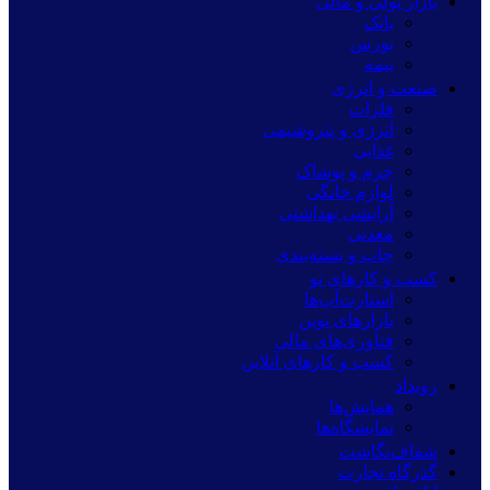
بازار پولی و مالی
بانک
بورس
بیمه
صنعت و انرژی
فلزات
انرژی و پتروشیمی
غذایی
چرم و پوشاک
لوازم خانگی
آرایشی بهداشتی
معدنی
چاپ و بسته‌بندی
کسب و کارهای نو
استارت‌آپ‌ها
بازارهای نوین
فناوری‌های مالی
کسب و کارهای آنلاین
رویداد
همایش‌ها
نمایشگاه‌ها
شفاف‌نگاشت
گذرگاه تجارت