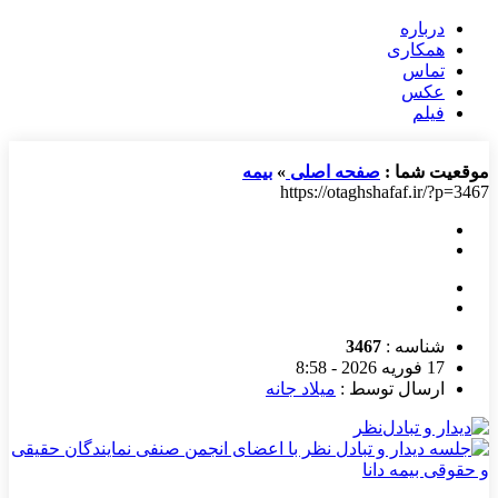
درباره
همکاری
تماس
عکس
فیلم
موقعیت شما :
صفحه اصلی
»
بیمه
https://otaghshafaf.ir/?p=3467
شناسه :
3467
17 فوریه 2026 - 8:58
ارسال توسط :
میلاد جانه