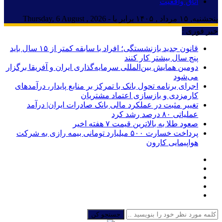
اتاق واقعیت
پنجشنبه, ۱۵ مرداد , ۱۴۰۵ برابر با - Thursday, 6 August , 2026
خبر فوری :
قانون جدید بازنشستگی؛ افراد با سابقه کمتر از ۱۵ سال باید
پنج سال بیشتر کار کنند
دومین همایش بین‌المللی سرمایه‌گذاری ایران و آفریقا برگزار
می‌شود
اجرای برنامه تحول بانک با تمرکز بر منابع پایدار، درآمدهای
کارمزدی و بازسازی اعتماد مشتریان
تغییر مثبت در عملکرد مالی بانک صادرات ایران| درآمد
عملیاتی ۸۰ درصد رشد کرد
صعود طلا به بالاترین قیمت ۷ هفته اخیر
پرداخت خسارت ۵۰۰ میلیارد تومانی بیمه رازی به شرکت
هواپیمایی کارون
جستجو کن