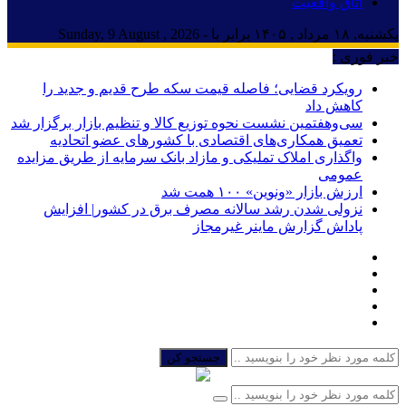
اتاق واقعیت
یکشنبه, ۱۸ مرداد , ۱۴۰۵ برابر با - Sunday, 9 August , 2026
خبر فوری :
رویکرد قضایی؛ فاصله قیمت سکه طرح قدیم و جدید را
کاهش داد
سی‌و‌هفتمین نشست نحوه توزیع کالا و تنظیم بازار برگزار شد
تعمیق همکاری‌های اقتصادی با کشورهای عضو اتحادیه
واگذاری املاک تملیکی و مازاد بانک سرمایه از طریق مزایده
عمومی
ارزش بازار «ونوین» ۱۰۰ همت شد
نزولی شدن رشد سالانه مصرف برق در کشور| افزایش
پاداش گزارش ماینر غیرمجاز
جستجو کن