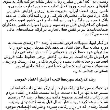
رسیدن به ۱۸۵۲ هزار میلیارد ریال، دیگر نشانه حرکت بانک به سوی
افق‌های جدید است. ورود فعال تجارت به حوزه تجارت خارجی و
تامین ارزی اقتصاد ایران، مدیریت منابع ارزی و افزایش نقش این
بانک در تأمین مالی مشتریان شرکتی و واردکنندگان نشان می‌دهد
بانک قصد دارد جایگاه خود را در اقتصاد واقعی کشور تقویت کند و
همچنان که افزایش قابل توجه سهم و وزن اعتبارات ناشی بدهکاران
ضمانت‌نامه‌ها نیز بر نقش فعال تجارت در ارائه ضمانت‌های مالی
صحه می‌گذارد
.
در کنار اینها، تسهیلات قرض‌الحسنه با رشد ۳۰ درصدی نسبت به
دوره مشابه سال قبل نشان می‌دهد بانک همچنان پیوند خود را با
مشتریان خرد حفظ کرده و خدماتی را که نقش اجتماعی دارد،
فراموش نکرده است. در مقابل، کاهش برخی خطوط مانند فروش
اقساطی و جعاله نشان‌دهنده بازنگری بانک در مدل ریسک و بازدهی
محصولات سنتی است؛ مدلی که با تغییرات اقتصادی امروز
همخوانی چندانی ندارد
.
رشد قدرتمند سپرده‌ها نتیجه افزایش اعتماد عمومی
در تحولات سپرده‌ای، بانک‌ تجارت بار دیگر نشان داده که انتخاب
مسیر جدید تنها در اعداد سمت درآمد نیست، بلکه در اعتماد مردم
نیز بازتاب یافته است. مجموع مانده سپرده‌ها با رشد ۳۸ درصدی
نسبت به عملکرد دوره مشابه سال قبل به سطح جدیدی رسیده
است؛ رشدی که در بازار رقابتی سپرده و شرایط اقتصادی موجود،