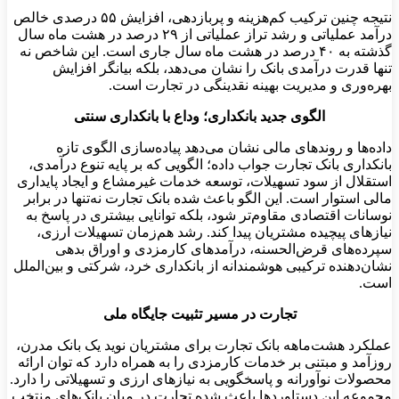
نتیجه چنین ترکیب کم‌هزینه و پر‌بازدهی، افزایش ۵۵ درصدی خالص
درآمد عملیاتی و رشد تراز عملیاتی از ۲۹ درصد در هشت ماه سال
گذشته به ۴۰ درصد در هشت ماه سال جاری است. این شاخص نه
تنها قدرت درآمدی بانک را نشان می‌دهد، بلکه بیانگر افزایش
بهره‌وری و مدیریت بهینه نقدینگی در تجارت است
.
الگوی جدید بانکداری؛ وداع با بانکداری سنتی
داده‌ها و روندهای مالی نشان می‌دهد پیاده‌سازی الگوی تازه
بانکداری بانک تجارت جواب داده؛ الگویی که بر پایه تنوع درآمدی،
استقلال از سود تسهیلات، توسعه خدمات غیرمشاع و ایجاد پایداری
مالی استوار است. این الگو باعث شده بانک تجارت نه‌تنها در برابر
نوسانات اقتصادی مقاوم‌تر شود، بلکه توانایی بیشتری در پاسخ به
نیازهای پیچیده مشتریان پیدا کند. رشد هم‌زمان تسهیلات ارزی،
سپرده‌های قرض‌الحسنه، درآمدهای کارمزدی و اوراق بدهی
نشان‌دهنده ترکیبی هوشمندانه از بانکداری خرد، شرکتی و بین‌الملل
است.
تجارت در مسیر تثبیت جایگاه ملی
عملکرد هشت‌ماهه بانک تجارت برای مشتریان نوید یک بانک مدرن،
روزآمد و مبتنی بر خدمات کارمزدی را به همراه دارد که توان ارائه
محصولات نوآورانه و پاسخگویی به نیازهای ارزی و تسهیلاتی را دارد.
مجموعه این دستاوردها باعث شده تجارت در میان بانک‌های منتخب