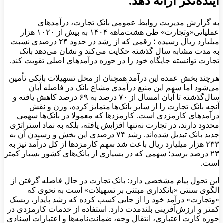
آینده‌نگر ارائه دهد.
به گزارش مدیریت روابط عمومی بانک تجارت، درآمدهای
عملیاتی«وتجارت» طی هشت‌ماهه ۱۴۰۴ به بیش از ۱۰۲۰ هزار
میلیارد ریال رسیده ؛ رقمی که از رشد در حدود ۲۴ درصدی نسبت
به مدت مشابه سال گذشته حکایت می‌کند و نشان می‌دهد بانک
تجارت توانسته جایگاه خود را در حوزه درآمدهای اصلی تقویت کند.
هرچند بخش عمده این درآمد همچنان از محل تسهیلات بانکی تأمین
می‌شود اما سهم این منبع درآمدی مشاع بانک در فاصله آبان
سال‌گذشته تا آبان امسال از ۷۰ درصد به ۶۹ درصد کاهش یافته و
آنچه بانک تجارت را از سایر بانک‌ها متمایز کرده، وزن و نقش
درآمدهای کارمزدی است. کارمزدها که معمولا در بانک‌ها سهمی
محدود دارند، در تجارت نه‌تنها افزایش یافته، بلکه به نماد استراتژی
جدید بانک تبدیل شده‌اند. رشد ۷۴ درصدی این بخش و رسیدن آن به
۲۳۳ هزار میلیارد ریال باعث شد سهم کارمزدها از کل درآمد نیز به
۲۳ درصد برسد؛ سهمی که در بسیاری از بانک‌های کشور بسیار کمتر
است
.
این تحول پیام مشخصی دارد: بانک تجارت در حال فاصله گرفتن از
الگوی سنتی «بانکداری مبتنی بر تسهیلات» است به نحوی که
«وتجارت» درآمد خود را از جایی کسب کرده که رشد پایدار، ریسک
کمتر و ارزش‌آفرینی بلندمدت دارد. استفاده از خدمات کارمزدی در
حوزه کارت اعتباری، انتقال وجه، ضمانت‌نامه‌ها و اعتبارات اسنادی