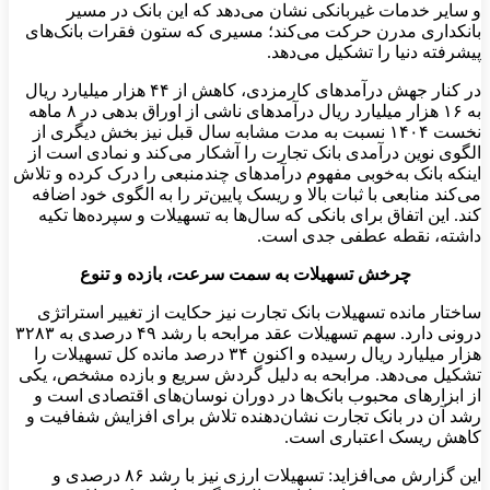
و سایر خدمات غیربانکی نشان می‌دهد که این بانک در مسیر
بانکداری مدرن حرکت می‌کند؛ مسیری که ستون فقرات بانک‌های
پیشرفته دنیا را تشکیل می‌دهد
.
در کنار جهش درآمدهای کارمزدی، کاهش از ۴۴ هزار میلیارد ریال
به ۱۶ هزار میلیارد ریال درآمدهای ناشی از اوراق بدهی در ۸ ماهه
نخست ۱۴۰۴ نسبت به مدت مشابه سال قبل نیز بخش دیگری از
الگوی نوین درآمدی بانک تجارت را آشکار می‌کند و نمادی است از
اینکه بانک به‌خوبی مفهوم درآمدهای چندمنبعی را درک کرده و تلاش
می‌کند منابعی با ثبات بالا و ریسک پایین‌تر را به الگوی خود اضافه
کند. این اتفاق برای بانکی که سال‌ها به تسهیلات و سپرده‌ها تکیه
داشته، نقطه عطفی جدی است
.
چرخش تسهیلات به سمت سرعت، بازده و تنوع
ساختار مانده تسهیلات بانک تجارت نیز حکایت از تغییر استراتژی
درونی دارد. سهم تسهیلات عقد مرابحه با رشد ۴۹ درصدی به ۳۲۸۳
هزار میلیارد ریال رسیده و اکنون ۳۴ درصد مانده کل تسهیلات را
تشکیل می‌دهد. مرابحه به دلیل گردش سریع و بازده مشخص، یکی
از ابزارهای محبوب بانک‌ها در دوران نوسان‌های اقتصادی است و
رشد آن در بانک تجارت نشان‌دهنده تلاش برای افزایش شفافیت و
کاهش ریسک اعتباری است
.
این گزارش می‌افزاید: تسهیلات ارزی نیز با رشد ۸۶ درصدی و