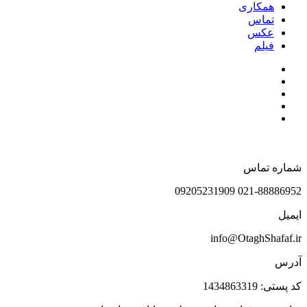
همکاری
تماس
عکس
فیلم
شماره تماس
021-88886952 09205231909
ایمیل
info@OtaghShafaf.ir
آدرس
کد پستی: 1434863319