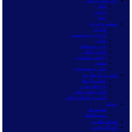
بازار پولی و مالی
بانک
بورس
بیمه
صنعت و انرژی
فلزات
انرژی و پتروشیمی
غذایی
چرم و پوشاک
لوازم خانگی
آرایشی بهداشتی
معدنی
چاپ و بسته‌بندی
کسب و کارهای نو
استارت‌آپ‌ها
بازارهای نوین
فناوری‌های مالی
کسب و کارهای آنلاین
رویداد
همایش‌ها
نمایشگاه‌ها
شفاف‌نگاشت
گذرگاه تجارت