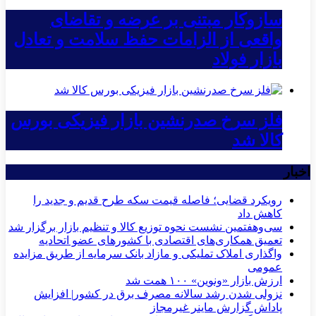
سازوکار مبتنی بر عرضه و تقاضای
واقعی از الزامات حفظ سلامت و تعادل
بازار فولاد
فلز سرخ صدرنشین بازار فیزیکی بورس
کالا شد
اخبار
رویکرد قضایی؛ فاصله قیمت سکه طرح قدیم و جدید را
کاهش داد
سی‌و‌هفتمین نشست نحوه توزیع کالا و تنظیم بازار برگزار شد
تعمیق همکاری‌های اقتصادی با کشورهای عضو اتحادیه
واگذاری املاک تملیکی و مازاد بانک سرمایه از طریق مزایده
عمومی
ارزش بازار «ونوین» ۱۰۰ همت شد
نزولی شدن رشد سالانه مصرف برق در کشور| افزایش
پاداش گزارش ماینر غیرمجاز