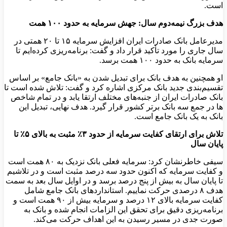
است.
هدف بزرگ نیمه‌دوم سال: جهش سرمایه به حدود
۱۰۰
همت
مدیرعامل بانک صادرات ایران افزایش سرمایه ۱۵ تا ۲۰ همتی در
سال جاری را مورد تأکید قرار داد و گفت: برنامه‌ریزی کرده‌ایم تا
سرمایه بانک به حدود ۱۰۰ همت برسد.
او همچنین به هدف بانک برای تبدیل شدن به «بانک جامع» بر اساس
تقسیم‌بندی جدید بانک مرکزی اشاره کرد و گفت: تلاش شده است تا
بانک صادرات ایران از جنبه‌های مختلف ارتقا یابد و در تمام شاخص
ها در جمع سه بانک برتر کشور قرار گیرد. هدف نهایی، تبدیل این
بانک به یک بانک جامع است.
تلاش برای ارتقای کفایت سرمایه از حدود
۳
٪
مثبت به بالای
۵
٪
تا
پایان سال
سیفی خاطرنشان کرد: سرمایه فعلی بانک نزدیک به ۸۰ همت است
و کفایت سرمایه که اکنون حدود سه درصد مثبت است و در تلاشیم
تا پایان سال به بیش از پنج درصد برسد و در اوایل سال بعد به سمت
هدف ۸ درصدی حرکت نماییم. استانداردهای بانک جامع شامل
کفایت سرمایه بالای ۱۲ درصد و سرمایه بیش از ۹۰ همت است و
برنامه‌ریزی دقیق برای تحقق این الزامات انجام شده و بانک به
صورت جدی در مسیر رسیدن به این اهداف حرکت می‌کند.