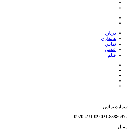
درباره
همکاری
تماس
عکس
فیلم
شماره تماس
021-88886952 09205231909
ایمیل