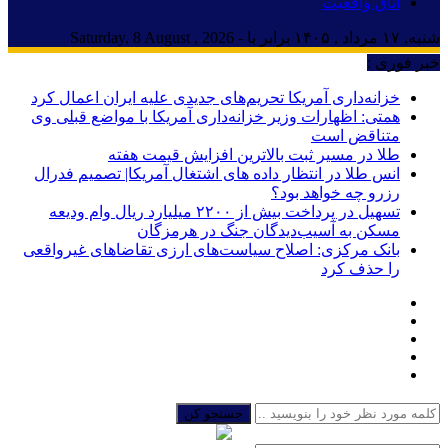
اتاق واقعیت
شنبه, ۱۷ مرداد , ۱۴۰۵ برابر با - Saturday, 8 August , 2026
خبر فوری :
خزانه‌داری آمریکا تحریم‌های جدیدی علیه ایران اعمال کرد
همتی: اظهارات وزیر خزانه‌داری آمریکا با مواضع قبلی وی
متناقض است
طلا در مسیر ثبت بالاترین افزایش قیمت هفته
انس طلا در انتظار داده های اشتغال آمریکا| تصمیم فدرال
رزرو چه خواهد بود؟
تسهیل در پرداخت بیش از ۲۲۰۰ میلیارد ریال وام ودیعه
مسکن به آسیب‌دیدگان جنگ در هرمزگان
بانک مرکزی: اصلاح سیاست‌های ارزی تقاضاهای غیرواقعی
را حذف کرد
جستجو کن