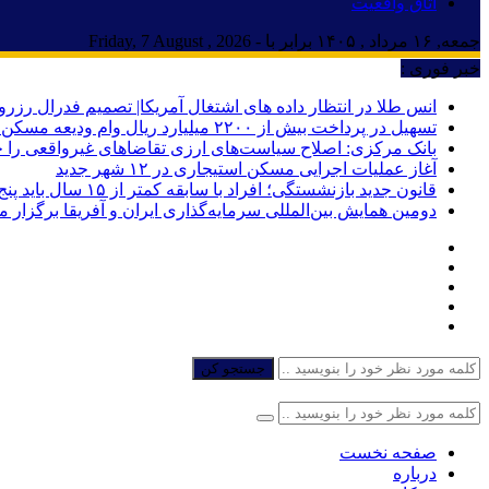
اتاق واقعیت
جمعه, ۱۶ مرداد , ۱۴۰۵ برابر با - Friday, 7 August , 2026
خبر فوری :
انس طلا در انتظار داده های اشتغال آمریکا| تصمیم فدرال رزرو
تسهیل در پرداخت بیش از ۲۲۰۰ میلیارد ریال وام ودیعه مسکن به آسیب‌دیدگان جنگ در هرمزگان
بانک مرکزی: اصلاح سیاست‌های ارزی تقاضاهای غیرواقعی را 
آغاز عملیات اجرایی مسکن استیجاری در ۱۲ شهر جدید
قانون جدید بازنشستگی؛ افراد با سابقه کمتر از ۱۵ سال باید پنج سال بیشتر کار کنند
دومین همایش بین‌المللی سرمایه‌گذاری ایران و آفریقا برگزار 
جستجو کن
صفحه نخست
درباره