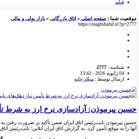
فیلم
موقعیت شما :
صفحه اصلی
»
اتاق بازرگانی
»
بازار پولی و مالی
https://otaghshafaf.ir/?p=2777
شناسه :
2777
04 ژانویه 2026 - 15:42
ارسال توسط :
میلاد جانه
حسین پیرموذن: آزادسازی نرخ ارز به شرط تأمی
حسین پیرموذن نایب‌رئیس اتاق ایران ضمن تأکید بر ضرورت رفتن به 
آنها را به موقع تأمین کرد. به گزارش اتاق ایران آنلاین؛ نایب‌رئیس ا