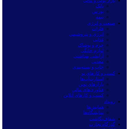
بازار پولی و مالی
بانک
بورس
بیمه
صنعت و انرژی
فلزات
انرژی و پتروشیمی
غذایی
چرم و پوشاک
لوازم خانگی
آرایشی بهداشتی
معدنی
چاپ و بسته‌بندی
کسب و کارهای نو
استارت‌آپ‌ها
بازارهای نوین
فناوری‌های مالی
کسب و کارهای آنلاین
رویداد
همایش‌ها
نمایشگاه‌ها
شفاف‌نگاشت
گذرگاه تجارت