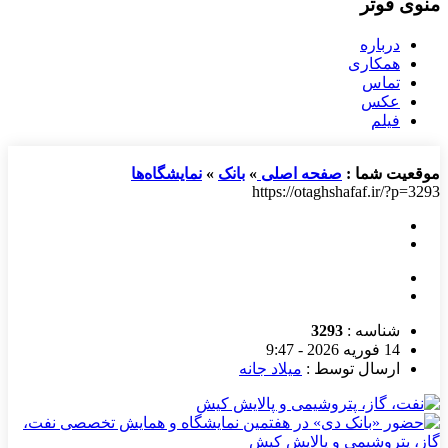
منوی فوتر
درباره
همکاری
تماس
عکس
فیلم
موقعیت شما :
صفحه اصلی
»
بانک
»
نمایشگاه‌ها
https://otaghshafaf.ir/?p=3293
شناسه :
3293
14 فوریه 2026 - 9:47
ارسال توسط :
میلاد جانه