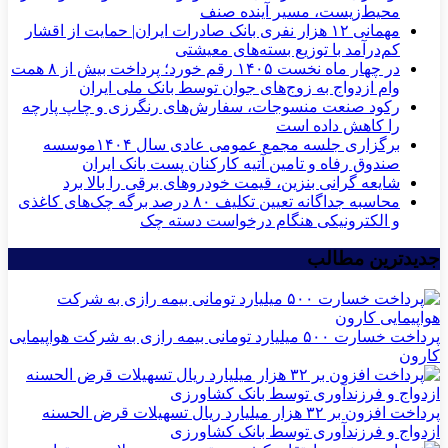
محیط‌زیست، مسیر آینده صنف
مهمانی ۱۲ هزار نفری بانک صادرات ایران| حمایت از اقشار
کم‌درآمد با توزیع بسته‌های معیشتی
در چهار ماه نخست ۱۴۰۵ رقم خورد؛ پرداخت بیش از ۸ همت
وام ازدواج به زوج‌های جوان توسط بانک ملی ایران
رکود صنعت منسوجات، سفارش‌های رنگرزی و چاپ پارچه
را کاهش داده است
برگزاری جلسه مجمع عمومی عادی سال ۱۴۰۴موسسه
صندوق رفاه و تامین آتیه کارکنان پست بانک ایران
شایعه گرانی بنزین، قیمت خودروهای برقی را بالا برد
محاسبه جداگانه تعیین تکلیف ۸۰ درصد برگه چک‌های کاغذی
و الکترونیکی هنگام درخواست دسته چک
جدیدترین مطالب
پرداخت خسارت ۵۰۰ میلیارد تومانی بیمه رازی به شرکت هواپیمایی
کارون
پرداخت افزون بر ۳۲ هزار میلیارد ریال تسهیلات قرض الحسنه
ازدواج و فرزندآوری توسط بانک کشاورزی