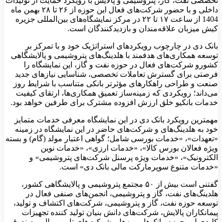
تخصصی نفت، گاز، پتروشیمی و پالایش با رویکرد حمایت از تولیدات
داخلی و با حضور شرکت‌های فعال این حوزه از ۲۶ تا ۲۸ بهمن ماه
1404 از ساعت ۱۷ تا ۲۲ در مرکز نمایشگاه‌های بین‌المللی جزیره
کیش میزبان علاقه‌مندان و بازدیدکنندگان است.
بانک دی در چارچوب رویکردهای استراتژیک خود و با تمرکز بر
توسعه همکاری‌های هدفمند با هلدینگ‌های پتروشیمی و پالایشگاهی
کشورو شرکت‌های فعال در حوزه نفت و گاز، این نمایشگاه را
فرصتی برای گسترش تعاملات تخصصی، شناسایی نیازهای جدید
صنعت و طراحی راهکارهای مؤثرتر بانکی متناسب با شرایط روز
می‌داند؛ رویکردی که زمینه‌ساز تعمیق همکاری‌ها، ارتقای کیفیت
خدمات بانکیو خلق ارزش افزوده مشترک برای طرفین خواهد بود.
مهمترین رویکرد بانک دی در این نمایشگاه معرفی خدمات متمایز
خود به هلدینگ‌های و شرکت‌های حاضر در این نمایشگاه در زمینه
«تعهدات»، «خدمات بورسی شامل؛ گواهی اعتبار مولد (گام) و بسته
ویژه فعالان بورس کالا»، «خدمات ارزی»، «خدمات نوین
الکترونیک»، «خدمات ویژه پرسنل شرکت‌های پتروشیمی» و
«خدمات متنوع سوپرمارکت مالی بانک دی» است.
گفتنی است بیش از ۵۰ مجتمع پتروشیمی و پالایشگاهی کشور،
هلدینگ‌های نفت، گاز و پتروشیمی، انجمن‌های صنفی فعال در
توسعه حوزه نفت، گاز و پتروشیمی، شرکت‌های اکتشاف و تولید،
پیمانکاران پالایش، شرکت‌های دانش بنیان تولید کننده تجهیزات
کلیدی این حوزه، بانک‌ها، بیمه‌ها و شرکت‌های تامین مالی، صندوق