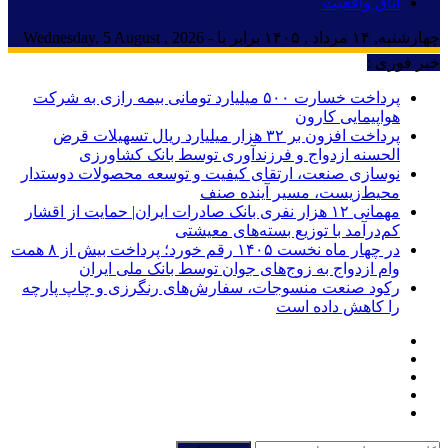
اتاق واقعیت
چهارشنبه, ۱۴ مرداد , ۱۴۰۵ برابر با - Wednesday, 5 August , 2026
خبر فوری :
پرداخت خسارت ۵۰۰ میلیارد تومانی بیمه رازی به شرکت
هواپیمایی کارون
پرداخت افزون بر ۳۲ هزار میلیارد ریال تسهیلات قرض
الحسنه ازدواج و فرزندآوری توسط بانک کشاورزی
نوسازی صنعت، ارتقای کیفیت و توسعه محصولات دوستدار
محیط‌زیست، مسیر آینده صنف
مهمانی ۱۲ هزار نفری بانک صادرات ایران| حمایت از اقشار
کم‌درآمد با توزیع بسته‌های معیشتی
در چهار ماه نخست ۱۴۰۵ رقم خورد؛ پرداخت بیش از ۸ همت
وام ازدواج به زوج‌های جوان توسط بانک ملی ایران
رکود صنعت منسوجات، سفارش‌های رنگرزی و چاپ پارچه
را کاهش داده است