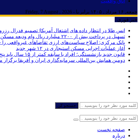
اتاق واقعیت
جمعه, ۱۶ مرداد , ۱۴۰۵ برابر با - Friday, 7 August , 2026
خبر فوری :
انس طلا در انتظار داده های اشتغال آمریکا| تصمیم فدرال رزرو
تسهیل در پرداخت بیش از ۲۲۰۰ میلیارد ریال وام ودیعه مسکن به آسیب‌دیدگان جنگ در هرمزگان
بانک مرکزی: اصلاح سیاست‌های ارزی تقاضاهای غیرواقعی را 
آغاز عملیات اجرایی مسکن استیجاری در ۱۲ شهر جدید
قانون جدید بازنشستگی؛ افراد با سابقه کمتر از ۱۵ سال باید پنج سال بیشتر کار کنند
دومین همایش بین‌المللی سرمایه‌گذاری ایران و آفریقا برگزار 
جستجو کن
صفحه نخست
درباره