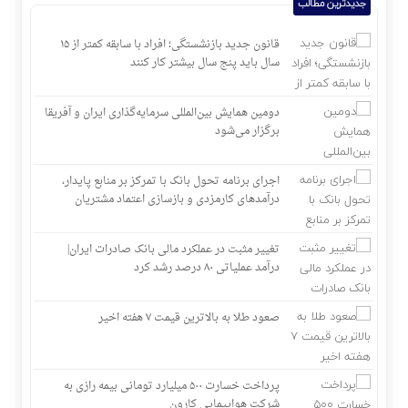
جدیدترین مطالب
پرداخت افزون بر ۳۲ هزار میلیارد ریال تسهیلات قرض الحسنه ازدواج و
فرزندآوری توسط بانک کشاورزی
قانون جدید بازنشستگی؛ افراد با سابقه کمتر از ۱۵
نوسازی صنعت، ارتقای کیفیت و توسعه محصولات دوستدار
سال باید پنج سال بیشتر کار کنند
محیط‌زیست، مسیر آینده صنف
مهمانی ۱۲ هزار نفری بانک صادرات ایران| حمایت از اقشار کم‌درآمد با
دومین همایش بین‌المللی سرمایه‌گذاری ایران و آفریقا
توزیع بسته‌های معیشتی
برگزار می‌شود
اجرای برنامه تحول بانک با تمرکز بر منابع پایدار،
درآمدهای کارمزدی و بازسازی اعتماد مشتریان
تغییر مثبت در عملکرد مالی بانک صادرات ایران|
درآمد عملیاتی ۸۰ درصد رشد کرد
صعود طلا به بالاترین قیمت ۷ هفته اخیر
پرداخت خسارت ۵۰۰ میلیارد تومانی بیمه رازی به
شرکت هواپیمایی کارون