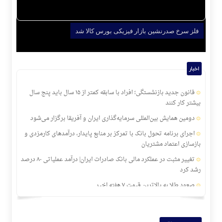
فلز سرخ صدرنشین بازار فیزیکی بورس کالا شد
اخبار
قانون جدید بازنشستگی؛ افراد با سابقه کمتر از ۱۵ سال باید پنج سال
بیشتر کار کنند
دومین همایش بین‌المللی سرمایه‌گذاری ایران و آفریقا برگزار می‌شود
اجرای برنامه تحول بانک با تمرکز بر منابع پایدار، درآمدهای کارمزدی و
بازسازی اعتماد مشتریان
تغییر مثبت در عملکرد مالی بانک صادرات ایران| درآمد عملیاتی ۸۰ درصد
رشد کرد
صعود طلا به بالاترین قیمت ۷ هفته اخیر
پرداخت خسارت ۵۰۰ میلیارد تومانی بیمه رازی به شرکت هواپیمایی
کارون