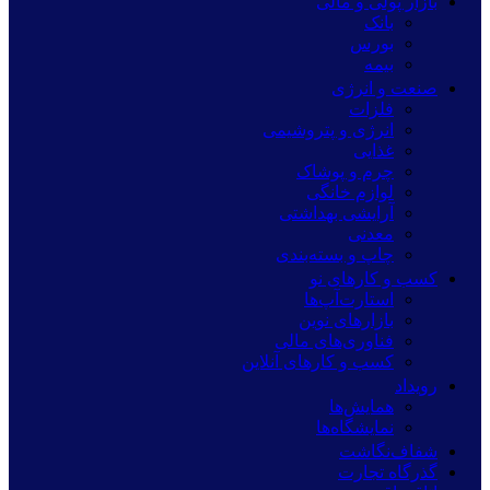
بازار پولی و مالی
بانک
بورس
بیمه
صنعت و انرژی
فلزات
انرژی و پتروشیمی
غذایی
چرم و پوشاک
لوازم خانگی
آرایشی بهداشتی
معدنی
چاپ و بسته‌بندی
کسب و کارهای نو
استارت‌آپ‌ها
بازارهای نوین
فناوری‌های مالی
کسب و کارهای آنلاین
رویداد
همایش‌ها
نمایشگاه‌ها
شفاف‌نگاشت
گذرگاه تجارت