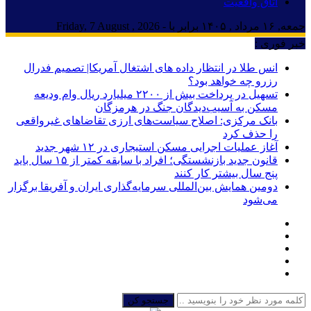
اتاق واقعیت
جمعه, ۱۶ مرداد , ۱۴۰۵ برابر با - Friday, 7 August , 2026
خبر فوری :
انس طلا در انتظار داده های اشتغال آمریکا| تصمیم فدرال
رزرو چه خواهد بود؟
تسهیل در پرداخت بیش از ۲۲۰۰ میلیارد ریال وام ودیعه
مسکن به آسیب‌دیدگان جنگ در هرمزگان
بانک مرکزی: اصلاح سیاست‌های ارزی تقاضاهای غیرواقعی
را حذف کرد
آغاز عملیات اجرایی مسکن استیجاری در ۱۲ شهر جدید
قانون جدید بازنشستگی؛ افراد با سابقه کمتر از ۱۵ سال باید
پنج سال بیشتر کار کنند
دومین همایش بین‌المللی سرمایه‌گذاری ایران و آفریقا برگزار
می‌شود
جستجو کن