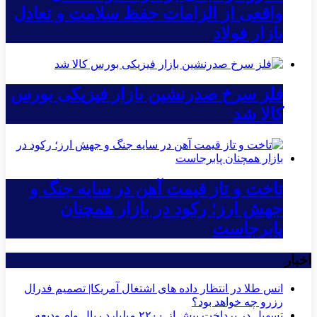
واقعی از الزامات حفظ سلامت و تعادل
بازار فولاد
فلز سرخ صدرنشین بازار فیزیکی بورس
کالا شد
تاخت و تاز قیمت آهن در سایه جنگ و
جهش ارز؛ رکود در بازار همچنان
پابرجاست
اخبار
انس طلا در انتظار داده های اشتغال آمریکا| تصمیم فدرال
رزرو چه خواهد بود؟
تسهیل در پرداخت بیش از ۲۲۰۰ میلیارد ریال وام ودیعه