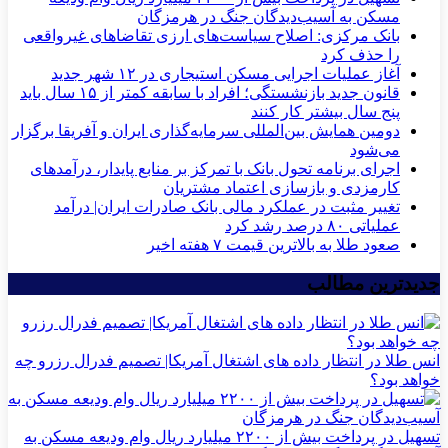
مسکن به آسیب‌دیدگان جنگ در هرمزگان
بانک مرکزی: اصلاح سیاست‌های ارزی تقاضاهای غیرواقعی
را حذف کرد
آغاز عملیات اجرایی مسکن استیجاری در ۱۲ شهر جدید
قانون جدید بازنشستگی؛ افراد با سابقه کمتر از ۱۵ سال باید
پنج سال بیشتر کار کنند
دومین همایش بین‌المللی سرمایه‌گذاری ایران و آفریقا برگزار
می‌شود
اجرای برنامه تحول بانک با تمرکز بر منابع پایدار، درآمدهای
کارمزدی و بازسازی اعتماد مشتریان
تغییر مثبت در عملکرد مالی بانک صادرات ایران| درآمد
عملیاتی ۸۰ درصد رشد کرد
صعود طلا به بالاترین قیمت ۷ هفته اخیر
جدیدترین مطالب
انس طلا در انتظار داده های اشتغال آمریکا| تصمیم فدرال رزرو چه
خواهد بود؟
تسهیل در پرداخت بیش از ۲۲۰۰ میلیارد ریال وام ودیعه مسکن به