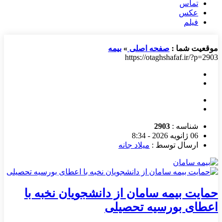
تماس
عکس
فیلم
موقعیت شما :
صفحه اصلی
»
بیمه
https://otaghshafaf.ir/?p=2903
شناسه :
2903
06 ژانویه 2026 - 8:34
ارسال توسط :
میلاد جانه
حمایت بیمه سامان از دانشجویان نخبه با
اعطای بورسیه تحصیلی