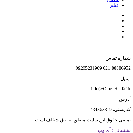
فیلم
شماره تماس
021-88886952 09205231909
ایمیل
info@OtaghShafaf.ir
آدرس
کد پستی: 1434863319
تمامی حقوق این سایت متعلق به اتاق شفاف است.
پشتیبانی : آی وب