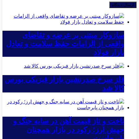
سازوکار مبتنی بر عرضه و تقاضای
واقعی از الزامات حفظ سلامت و تعادل
بازار فولاد
فلز سرخ صدرنشین بازار فیزیکی بورس
کالا شد
تاخت و تاز قیمت آهن در سایه جنگ و
جهش ارز؛ رکود در بازار همچنان
پابرجاست