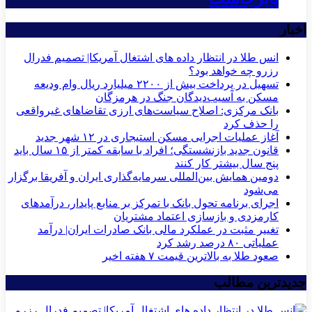
اخبار
انس طلا در انتظار داده های اشتغال آمریکا| تصمیم فدرال
رزرو چه خواهد بود؟
تسهیل در پرداخت بیش از ۲۲۰۰ میلیارد ریال وام ودیعه
مسکن به آسیب‌دیدگان جنگ در هرمزگان
بانک مرکزی: اصلاح سیاست‌های ارزی تقاضاهای غیرواقعی
را حذف کرد
آغاز عملیات اجرایی مسکن استیجاری در ۱۲ شهر جدید
قانون جدید بازنشستگی؛ افراد با سابقه کمتر از ۱۵ سال باید
پنج سال بیشتر کار کنند
دومین همایش بین‌المللی سرمایه‌گذاری ایران و آفریقا برگزار
می‌شود
اجرای برنامه تحول بانک با تمرکز بر منابع پایدار، درآمدهای
کارمزدی و بازسازی اعتماد مشتریان
تغییر مثبت در عملکرد مالی بانک صادرات ایران| درآمد
عملیاتی ۸۰ درصد رشد کرد
صعود طلا به بالاترین قیمت ۷ هفته اخیر
جدیدترین مطالب