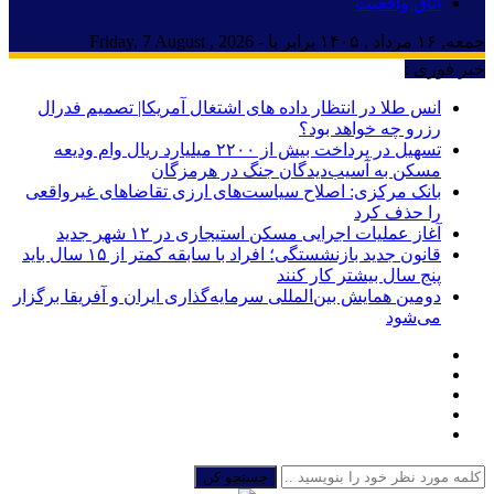
اتاق واقعیت
جمعه, ۱۶ مرداد , ۱۴۰۵ برابر با - Friday, 7 August , 2026
خبر فوری :
انس طلا در انتظار داده های اشتغال آمریکا| تصمیم فدرال
رزرو چه خواهد بود؟
تسهیل در پرداخت بیش از ۲۲۰۰ میلیارد ریال وام ودیعه
مسکن به آسیب‌دیدگان جنگ در هرمزگان
بانک مرکزی: اصلاح سیاست‌های ارزی تقاضاهای غیرواقعی
را حذف کرد
آغاز عملیات اجرایی مسکن استیجاری در ۱۲ شهر جدید
قانون جدید بازنشستگی؛ افراد با سابقه کمتر از ۱۵ سال باید
پنج سال بیشتر کار کنند
دومین همایش بین‌المللی سرمایه‌گذاری ایران و آفریقا برگزار
می‌شود
جستجو کن