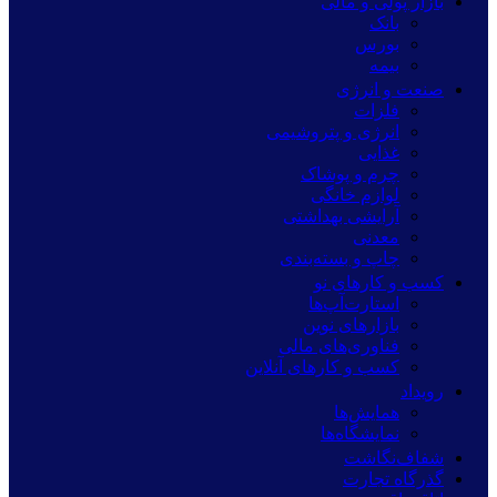
بازار پولی و مالی
بانک
بورس
بیمه
صنعت و انرژی
فلزات
انرژی و پتروشیمی
غذایی
چرم و پوشاک
لوازم خانگی
آرایشی بهداشتی
معدنی
چاپ و بسته‌بندی
کسب و کارهای نو
استارت‌آپ‌ها
بازارهای نوین
فناوری‌های مالی
کسب و کارهای آنلاین
رویداد
همایش‌ها
نمایشگاه‌ها
شفاف‌نگاشت
گذرگاه تجارت