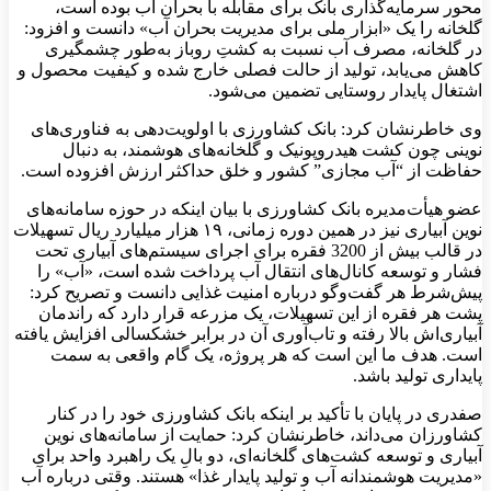
محور سرمایه‌گذاری بانک برای مقابله با بحران آب بوده است،
گلخانه را یک «ابزار ملی برای مدیریت بحران آب» دانست و افزود:
در گلخانه، مصرف آب نسبت به کشتِ روباز به‌طور چشمگیری
کاهش می‌یابد، تولید از حالت فصلی خارج شده و کیفیت محصول و
اشتغال پایدار روستایی تضمین می‌شود.
وی خاطرنشان کرد: بانک کشاورزی با اولویت‌دهی به فناوری‌های
نوینی چون کشت هیدروپونیک و گلخانه‌های هوشمند، به دنبال
حفاظت از “آب مجازی” کشور و خلق حداکثر ارزش افزوده است.
عضو هیأت‌مدیره بانک کشاورزی با بیان اینکه در حوزه سامانه‌های
نوین آبیاری نیز در همین دوره زمانی، ۱۹ هزار میلیارد ریال تسهیلات
در قالب بیش از 3200 فقره برای اجرای سیستم‌های آبیاری تحت
فشار و توسعه کانال‌های انتقال آب پرداخت شده است، «آب» را
پیش‌شرط هر گفت‌وگو درباره امنیت غذایی دانست و تصریح کرد:
پشت هر فقره از این تسهیلات، یک مزرعه قرار دارد که راندمان
آبیاری‌اش بالا رفته و تاب‌آوری آن در برابر خشکسالی افزایش یافته
است. هدف ما این است که هر پروژه، یک گام واقعی به سمت
پایداری تولید باشد.
صفدری در پایان با تأکید بر اینکه بانک کشاورزی خود را در کنار
کشاورزان می‌داند، خاطرنشان کرد: حمایت از سامانه‌های نوین
آبیاری و توسعه کشت‌های گلخانه‌ای، دو بالِ یک راهبرد واحد برای
«مدیریت هوشمندانه آب و تولید پایدار غذا» هستند. وقتی درباره آب