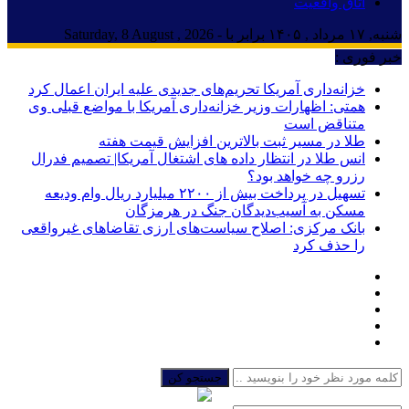
اتاق واقعیت
شنبه, ۱۷ مرداد , ۱۴۰۵ برابر با - Saturday, 8 August , 2026
خبر فوری :
خزانه‌داری آمریکا تحریم‌های جدیدی علیه ایران اعمال کرد
همتی: اظهارات وزیر خزانه‌داری آمریکا با مواضع قبلی وی
متناقض است
طلا در مسیر ثبت بالاترین افزایش قیمت هفته
انس طلا در انتظار داده های اشتغال آمریکا| تصمیم فدرال
رزرو چه خواهد بود؟
تسهیل در پرداخت بیش از ۲۲۰۰ میلیارد ریال وام ودیعه
مسکن به آسیب‌دیدگان جنگ در هرمزگان
بانک مرکزی: اصلاح سیاست‌های ارزی تقاضاهای غیرواقعی
را حذف کرد
جستجو کن