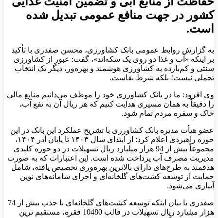
حفاظت از منابع آبی و تضمین امنیت غذایی
کشور در جهت منافع عمومی تبدیل شده
است.
به گزارش روابط عمومی بانک کشاورزی، محسن صفدری با تأکید
بر اینکه «آب و غذا دو روی یک سکه‌اند»، گفت: عبور از کشاورزی
سنتی و کم‌بازده به کشاورزی هوشمند و بهره‌ور، دیگر یک انتخاب
تجملی نیست؛ بلکه شرط بقاست.
وی افزود: ما در بانک کشاورزی خود را موظف می‌دانیم منابع مالی
را دقیقاً به همان مسیری هدایت کنیم که هر ریال آن به نفع آب،
خاک و سفره مردم تمام شود.
عضو هیأت مدیره بانک کشاورزی با تشریح عملکرد این بانک در این
حوزه راهبردی اعلام کرد: از ابتدای سال ۱۴۰۳ تا پایان آذر ۱۴۰۴،
مجموعاً بیش از 94 هزار میلیارد ریال تسهیلات در دو حوزه کلیدی
مدیریت مصرف آب پرداخت شده است. این اعتبارات که به صورت
هدفمند به طرح‌های دارای بالاترین بهره‌وری تخصیص یافته، شامل
حمایت از توسعه کشت‌های گلخانه‌ای و اجرای سامانه‌های نوین
آبیاری می‌شود.
صفدری با بیان اینکه توسعه کشت‌های گلخانه‌ای با جذب بیش از 74
هزار میلیارد ریال تسهیلات در قالب 10480 فقره، مستقیم ترین