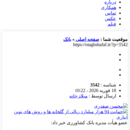
درباره
همکاری
تماس
عکس
فیلم
موقعیت شما :
صفحه اصلی
»
بانک
https://otaghshafaf.ir/?p=3542
شناسه :
3542
18 فوریه 2026 - 10:22
ارسال توسط :
میلاد جانه
عضو هیأت مدیره بانک کشاورزی خبر داد: