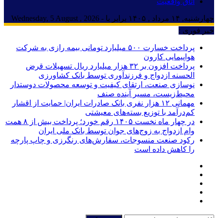
اتاق واقعیت
چهارشنبه, ۱۴ مرداد , ۱۴۰۵ برابر با - Wednesday, 5 August , 2026
خبر فوری :
پرداخت خسارت ۵۰۰ میلیارد تومانی بیمه رازی به شرکت
هواپیمایی کارون
پرداخت افزون بر ۳۲ هزار میلیارد ریال تسهیلات قرض
الحسنه ازدواج و فرزندآوری توسط بانک کشاورزی
نوسازی صنعت، ارتقای کیفیت و توسعه محصولات دوستدار
محیط‌زیست، مسیر آینده صنف
مهمانی ۱۲ هزار نفری بانک صادرات ایران| حمایت از اقشار
کم‌درآمد با توزیع بسته‌های معیشتی
در چهار ماه نخست ۱۴۰۵ رقم خورد؛ پرداخت بیش از ۸ همت
وام ازدواج به زوج‌های جوان توسط بانک ملی ایران
رکود صنعت منسوجات، سفارش‌های رنگرزی و چاپ پارچه
را کاهش داده است