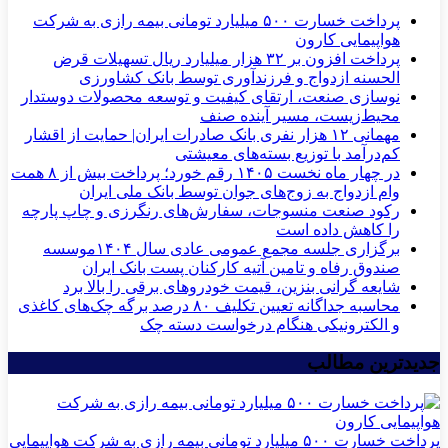
پرداخت خسارت ۵۰۰ میلیارد تومانی بیمه رازی به شرکت
هواپیمایی کارون
پرداخت افزون بر ۳۲ هزار میلیارد ریال تسهیلات قرض
الحسنه ازدواج و فرزندآوری توسط بانک کشاورزی
نوسازی صنعت، ارتقای کیفیت و توسعه محصولات دوستدار
محیط‌زیست، مسیر آینده صنف
مهمانی ۱۲ هزار نفری بانک صادرات ایران| حمایت از اقشار
کم‌درآمد با توزیع بسته‌های معیشتی
در چهار ماه نخست ۱۴۰۵ رقم خورد؛ پرداخت بیش از ۸ همت
وام ازدواج به زوج‌های جوان توسط بانک ملی ایران
رکود صنعت منسوجات، سفارش‌های رنگرزی و چاپ پارچه
را کاهش داده است
برگزاری جلسه مجمع عمومی عادی سال ۱۴۰۴موسسه
صندوق رفاه و تامین آتیه کارکنان پست بانک ایران
شایعه گرانی بنزین، قیمت خودروهای برقی را بالا برد
محاسبه جداگانه تعیین تکلیف ۸۰ درصد برگه چک‌های کاغذی
و الکترونیکی هنگام درخواست دسته چک
جدیدترین مطالب
پرداخت خسارت ۵۰۰ میلیارد تومانی بیمه رازی به شرکت هواپیمایی