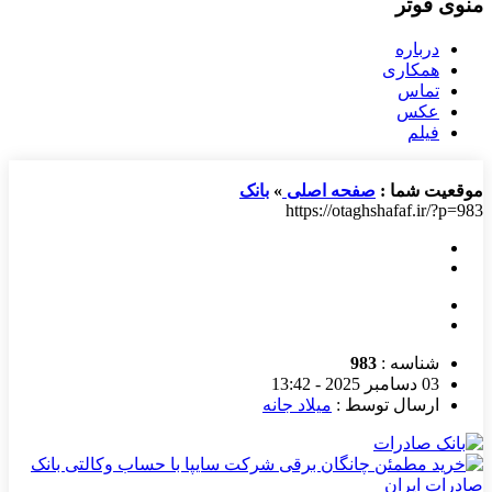
منوی فوتر
درباره
همکاری
تماس
عکس
فیلم
موقعیت شما :
صفحه اصلی
»
بانک
https://otaghshafaf.ir/?p=983
شناسه :
983
03 دسامبر 2025 - 13:42
ارسال توسط :
میلاد جانه