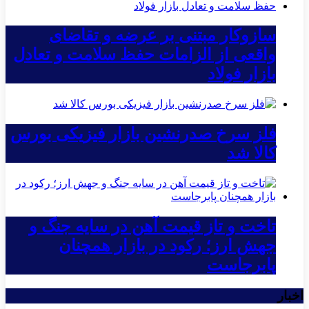
سازوکار مبتنی بر عرضه و تقاضای
واقعی از الزامات حفظ سلامت و تعادل
بازار فولاد
فلز سرخ صدرنشین بازار فیزیکی بورس
کالا شد
تاخت و تاز قیمت آهن در سایه جنگ و
جهش ارز؛ رکود در بازار همچنان
پابرجاست
اخبار