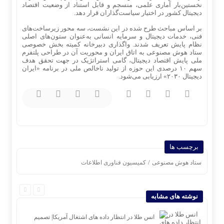
نخستین‌بار آماری علمی، منسجم و قابل استناد از وضعیت اقتصاد
دیجیتال کشور در اختیار سیاست‌گذاران قرار دهد.
بر اساس مباحث طرح شده در این نشست، سه محور زیرساخت‌های
فنی، خدمات دیجیتال و سرمایه انسانی به‌عنوان ستون‌های اصلی
نظام پایش تعریف شدند. واگذاری دبیرخانه کمیته بخش خصوصی
ستاد هوش مصنوعی به اتاق ایران و محوریت آن در طراحی پلتفرم
ملی پایش اقتصاد دیجیتال، گامی استراتژیک در جهت تحقق هدف
سهم ۱۰ درصدی این حوزه از تولید ناخالص ملی در برنامه «ایران
دیجیتال ۲۰۳۰» ارزیابی می‌شود.
برچسب ها
/
ستاد هوش مصنوعی
کمیسیون فناوری اطلاعات
نوشته های مشابه
ام ودیعه
انس طلا در انتظار داده های اشتغال آمریکا| تصمیم