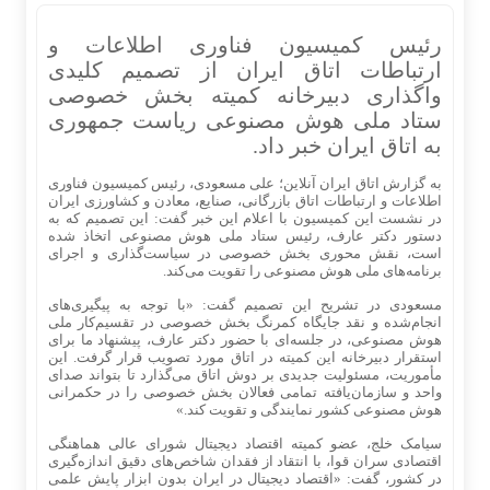
رئیس کمیسیون فناوری اطلاعات و
ارتباطات اتاق ایران از تصمیم کلیدی
واگذاری دبیرخانه کمیته بخش خصوصی
ستاد ملی هوش مصنوعی ریاست جمهوری
به اتاق ایران خبر داد.
به گزارش اتاق ایران آنلاین؛ علی مسعودی، رئیس کمیسیون فناوری
اطلاعات و ارتباطات اتاق بازرگانی، صنایع، معادن و کشاورزی ایران
در نشست این کمیسیون با اعلام این خبر گفت: این تصمیم که به
دستور دکتر عارف، رئیس ستاد ملی هوش مصنوعی اتخاذ شده
است، نقش محوری بخش خصوصی در سیاست‌گذاری و اجرای
برنامه‌های ملی هوش مصنوعی را تقویت می‌کند.
مسعودی در تشریح این تصمیم گفت: «با توجه به پیگیری‌های
انجام‌شده و نقد جایگاه کمرنگ بخش خصوصی در تقسیم‌کار ملی
هوش مصنوعی، در جلسه‌ای با حضور دکتر عارف، پیشنهاد ما برای
استقرار دبیرخانه این کمیته در اتاق مورد تصویب قرار گرفت. این
مأموریت، مسئولیت جدیدی بر دوش اتاق می‌گذارد تا بتواند صدای
واحد و سازمان‌یافته تمامی فعالان بخش خصوصی را در حکمرانی
هوش مصنوعی کشور نمایندگی و تقویت کند.»
سیامک خلج، عضو کمیته اقتصاد دیجیتال شورای عالی هماهنگی
اقتصادی سران قوا، با انتقاد از فقدان شاخص‌های دقیق اندازه‌گیری
در کشور، گفت: «اقتصاد دیجیتال در ایران بدون ابزار پایش علمی