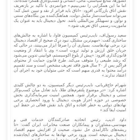
کشورها، منابع سیاستی، مالی، انسانی و کسب‌وکاری همگرا شده‌اند،
اما ما این همگرایی را نمی‌بینیم.» جوانمردی با تأکید بر بازتعریف
نقش اتاق بازرگانی افزود: «اتاق باید فراتر از نقد و تبیین عمل کند؛
می‌تواند سیاست‌ساز مکمل دولت، هماهنگ‌کننده بین بنگاه‌های سنتی
و نوآور، و تسهیلگر بین‌المللی باشد. تحول دیجیتال باید به عنوان یک
ماموریت رسمی اتاق تعریف شود.»
سعید رسول‌اف، نایب‌رئیس کمیسیون فاوا، با اشاره به چالش‌های
ساختاری گفت: «مهم‌ترین مشکل، نبود درک صحیح از اقتصاد دیجیتال
نزد برخی نهادهاست. بسیاری آن را صرفاً ابزار می‌بینند، در حالی که
جریان خلق ارزش و تولید ثروت است.» وی با انتقاد از وضعیت
قانون‌گذاری افزود: «پیش از بلوغ اکوسیستم، قوانینی تدوین می‌شود
که رشد طبیعی را متوقف می‌کند. طرح قانون حمایت از محتوای
فراگیر پس از ۲۰ سال هنوز فاقد تعریف مشخص است و سند تقسیم
درآمد محتوا به قدری مبهم است که حتی متولیان خود به اجرای آن
اعتقاد ندارند.»
شهرام حاج‌قربانی، نایب‌رئیس دیگر کمیسیون، به دو چالش کلیدی
اشاره کرد: «در موضوع پلتفرم‌های طلا، باید تعادل میان کسب‌وکار
سنتی و دیجیتال برقرار شود. همچنین امنیت سرمایه‌گذاری بخش
خصوصی در حوزه احراز هویت دیجیتال با ورود انحصاری برخی
نهادهای دولتی به خطر افتاده و اتاق باید نقش فعالی در حفظ این
امنیت ایفا کند.»
داود ادیب، رئیس اتحادیه صادرکنندگان خدمات فنی و
مهندسی،مشاوران و پیمانکاران صنعت مخابرات ایران گفت: «تا
ریشه‌های ناکارآمدی حل نشود، صحبت از افزایش سهم اقتصاد
دیجیتال بی‌نتیجه است. ورود برخی نهادها به ساختارهای ایجادشده
توسط بخش خصوصی، منافع کسب‌شده را تهدید می‌کند.»