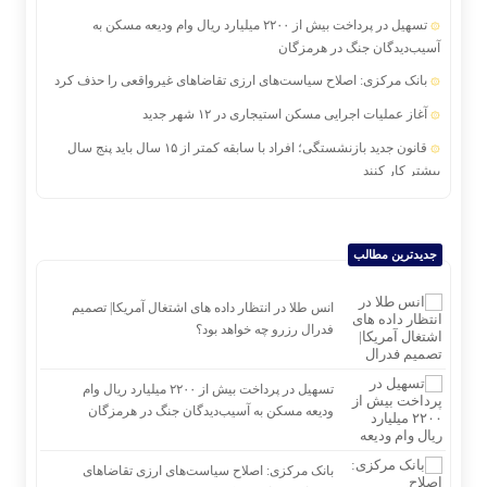
تسهیل در پرداخت بیش از ۲۲۰۰ میلیارد ریال وام ودیعه مسکن به
آسیب‌دیدگان جنگ در هرمزگان
بانک مرکزی: اصلاح سیاست‌های ارزی تقاضاهای غیرواقعی را حذف کرد
آغاز عملیات اجرایی مسکن استیجاری در ۱۲ شهر جدید
قانون جدید بازنشستگی؛ افراد با سابقه کمتر از ۱۵ سال باید پنج سال
بیشتر کار کنند
دومین همایش بین‌المللی سرمایه‌گذاری ایران و آفریقا برگزار می‌شود
اجرای برنامه تحول بانک با تمرکز بر منابع پایدار، درآمدهای کارمزدی و
جدیدترین مطالب
بازسازی اعتماد مشتریان
تغییر مثبت در عملکرد مالی بانک صادرات ایران| درآمد عملیاتی ۸۰ درصد
انس طلا در انتظار داده های اشتغال آمریکا| تصمیم
رشد کرد
فدرال رزرو چه خواهد بود؟
صعود طلا به بالاترین قیمت ۷ هفته اخیر
تسهیل در پرداخت بیش از ۲۲۰۰ میلیارد ریال وام
ودیعه مسکن به آسیب‌دیدگان جنگ در هرمزگان
بانک مرکزی: اصلاح سیاست‌های ارزی تقاضاهای