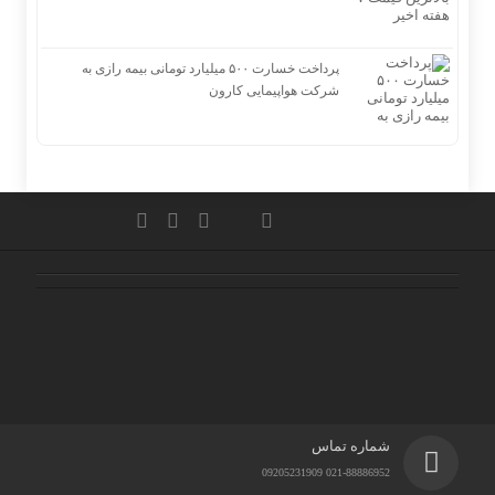
پرداخت خسارت ۵۰۰ میلیارد تومانی بیمه رازی به
شرکت هواپیمایی کارون
شماره تماس
021-88886952 09205231909