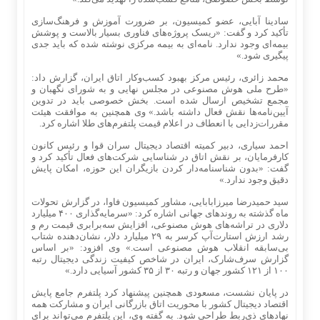
سادینا آبایی، عضو کمیسیون، بر ضرورت آموزش و فرهنگ‌سازی
تأکید کرد و گفت: «ریسک پروژه‌های فناوری بسیار بالاست و پوشش
بیمه‌ای وجود ندارد. نامه‌ای به بیمه مرکزی نوشته شده که باید جدی
پیگیری شود.»
محمد زائری، رئیس مرکز بهبود کسب‌وکار اتاق ایران، گزارش داد:
«طرح ملی هوش مصنوعی در مجلس نهایی و به شورای نگهبان و
مجمع تشخیص ارسال شده است. بخش خصوصی باید در تدوین
آیین‌نامه‌ها نقش فعال داشته باشد.» وی همچنین به موافقت هیئت
مقررات‌زدایی با انعطاف در اعلام قیمت پلتفرم‌های طلا اشاره کرد.
احمد سیاری، دبیر کمیته اقتصاد دیجیتال سران قوا و رئیس کانون
کارفرمایان، بر نقش اتاق در شناسایی شرکت‌های فعال تأکید کرد و
گفت: «بدون شناسنامه‌دار کردن بازیگران این حوزه، امکان پایش
دقیق وجود ندارد.»
سید حمیدرضا میرزابابایی، مشاور کمیسیون فاوا، در گزارش تحولات
ماه گذشته به روندهای جهانی اشاره کرد: «سرمایه‌گذاری ۴۰۰ میلیارد
دلاری در تراشه‌های هوش مصنوعی، افزایش سه‌برابری قیمت رم و
رشد ارزش استارت‌آپ کرسر به ۲۹ میلیارد دلار، نشان‌دهنده شتاب
بی‌سابقه انقلاب هوش مصنوعی است.» وی افزود: «بر اساس
گزارش سرف‌شارک، ایران در شاخص کیفیت زندگی دیجیتال رتبه
۱۰۰ از ۱۲۱ کشور جهان و رتبه ۳۰ از ۳۵ کشور آسیایی دارد.»
در پایان نشست، مسعودی همچنین پیشنهاد کرد پلتفرم جامع پایش
اقتصاد دیجیتال کشور با محوریت اتاق بازرگانی ایران و مشارکت همه
نهادهای ذی‌ربط طراحی شود. به گفته وی، این پلتفرم می‌تواند برای