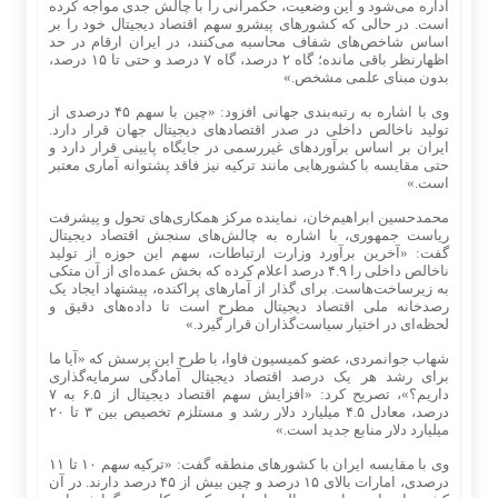
اداره می‌شود و این وضعیت، حکمرانی را با چالش جدی مواجه کرده
است. در حالی که کشورهای پیشرو سهم اقتصاد دیجیتال خود را بر
اساس شاخص‌های شفاف محاسبه می‌کنند، در ایران ارقام در حد
اظهارنظر باقی مانده؛ گاه ۲ درصد، گاه ۷ درصد و حتی تا ۱۵ درصد،
بدون مبنای علمی مشخص.»
وی با اشاره به رتبه‌بندی جهانی افزود: «چین با سهم ۴۵ درصدی از
تولید ناخالص داخلی در صدر اقتصادهای دیجیتال جهان قرار دارد.
ایران بر اساس برآوردهای غیررسمی در جایگاه پایینی قرار دارد و
حتی مقایسه با کشورهایی مانند ترکیه نیز فاقد پشتوانه آماری معتبر
است.»
محمدحسین ابراهیم‌خان، نماینده مرکز همکاری‌های تحول و پیشرفت
ریاست جمهوری، با اشاره به چالش‌های سنجش اقتصاد دیجیتال
گفت: «آخرین برآورد وزارت ارتباطات، سهم این حوزه از تولید
ناخالص داخلی را ۴.۹ درصد اعلام کرده که بخش عمده‌ای از آن متکی
به زیرساخت‌هاست. برای گذار از آمارهای پراکنده، پیشنهاد ایجاد یک
رصدخانه ملی اقتصاد دیجیتال مطرح است تا داده‌های دقیق و
لحظه‌ای در اختیار سیاست‌گذاران قرار گیرد.»
شهاب جوانمردی، عضو کمیسیون فاوا، با طرح این پرسش که «آیا ما
برای رشد هر یک درصد اقتصاد دیجیتال آمادگی سرمایه‌گذاری
داریم؟»، تصریح کرد: «افزایش سهم اقتصاد دیجیتال از ۶.۵ به ۷
درصد، معادل ۴.۵ میلیارد دلار رشد و مستلزم تخصیص بین ۳ تا ۲۰
میلیارد دلار منابع جدید است.»
وی با مقایسه ایران با کشورهای منطقه گفت: «ترکیه سهم ۱۰ تا ۱۱
درصدی، امارات بالای ۱۵ درصد و چین بیش از ۴۵ درصد دارند. در آن