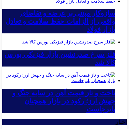
سازوکار مبتنی بر عرضه و تقاضای
واقعی از الزامات حفظ سلامت و تعادل
بازار فولاد
فلز سرخ صدرنشین بازار فیزیکی بورس
کالا شد
تاخت و تاز قیمت آهن در سایه جنگ و
جهش ارز؛ رکود در بازار همچنان
پابرجاست
اخبار