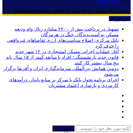
اتاق واقعیت
پنجشنبه, ۱۵ مرداد , ۱۴۰۵ برابر با - Thursday, 6 August , 2026
خبر فوری :
تسهیل در پرداخت بیش از ۲۲۰۰ میلیارد ریال وام ودیعه
مسکن به آسیب‌دیدگان جنگ در هرمزگان
بانک مرکزی: اصلاح سیاست‌های ارزی تقاضاهای غیرواقعی
را حذف کرد
آغاز عملیات اجرایی مسکن استیجاری در ۱۲ شهر جدید
قانون جدید بازنشستگی؛ افراد با سابقه کمتر از ۱۵ سال باید
پنج سال بیشتر کار کنند
دومین همایش بین‌المللی سرمایه‌گذاری ایران و آفریقا برگزار
می‌شود
اجرای برنامه تحول بانک با تمرکز بر منابع پایدار، درآمدهای
کارمزدی و بازسازی اعتماد مشتریان
جستجو کن