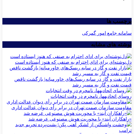
برچسب ها
سامانه جامع امور گمرکی
نوشته های مشابه
دل‌نوشته‌ای برای ادای احترام به صنفی که هنوز ایستاده است
بازار نفت و گاز در سایه ریسک‌های خاورمیانه| بازگشت ناقص
قیمت نفت و گاز به مسیر رشد
روسای اتحادیه‎ها، نامحرم در وقت انتخابات
مقاومت سازمان صمت تهران در برابر رأی دیوان عدالت اداری
«راهکاران آیند» با محوریت هوش مصنوعی عرضه شد