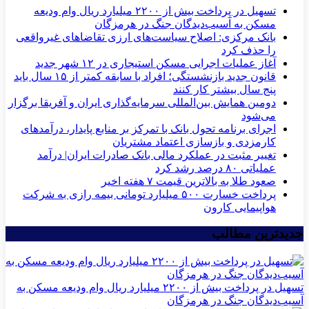
تسهیل در پرداخت بیش از ۲۲۰۰ میلیارد ریال وام ودیعه
مسکن به آسیب‌دیدگان جنگ در هرمزگان
بانک مرکزی: اصلاح سیاست‌های ارزی تقاضاهای غیرواقعی
را حذف کرد
آغاز عملیات اجرایی مسکن استیجاری در ۱۲ شهر جدید
قانون جدید بازنشستگی؛ افراد با سابقه کمتر از ۱۵ سال باید
پنج سال بیشتر کار کنند
دومین همایش بین‌المللی سرمایه‌گذاری ایران و آفریقا برگزار
می‌شود
اجرای برنامه تحول بانک با تمرکز بر منابع پایدار، درآمدهای
کارمزدی و بازسازی اعتماد مشتریان
تغییر مثبت در عملکرد مالی بانک صادرات ایران| درآمد
عملیاتی ۸۰ درصد رشد کرد
صعود طلا به بالاترین قیمت ۷ هفته اخیر
پرداخت خسارت ۵۰۰ میلیارد تومانی بیمه رازی به شرکت
هواپیمایی کارون
جدیدترین مطالب
تسهیل در پرداخت بیش از ۲۲۰۰ میلیارد ریال وام ودیعه مسکن به
آسیب‌دیدگان جنگ در هرمزگان