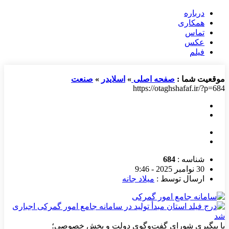
درباره
همکاری
تماس
عکس
فیلم
موقعیت شما :
صفحه اصلی
»
اسلایدر
»
صنعت
https://otaghshafaf.ir/?p=684
شناسه :
684
30 نوامبر 2025 - 9:46
ارسال توسط :
میلاد جانه
با پیگیری شورای گفت‌وگوی دولت و بخش خصوصی؛