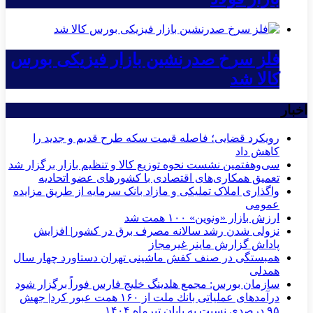
فلز سرخ صدرنشین بازار فیزیکی بورس
کالا شد
اخبار
رویکرد قضایی؛ فاصله قیمت سکه طرح قدیم و جدید را
کاهش داد
سی‌و‌هفتمین نشست نحوه توزیع کالا و تنظیم بازار برگزار شد
تعمیق همکاری‌های اقتصادی با کشورهای عضو اتحادیه
واگذاری املاک تملیکی و مازاد بانک سرمایه از طریق مزایده
عمومی
ارزش بازار «ونوین» ۱۰۰ همت شد
نزولی شدن رشد سالانه مصرف برق در کشور| افزایش
پاداش گزارش ماینر غیرمجاز
همبستگی در صنف کفش ماشینی تهران دستاورد چهار سال
همدلی
سازمان بورس: مجمع هلدینگ خلیج فارس فوراً برگزار شود
درآمدهای عملیاتی بانك ملت از ۱۶۰ همت عبور كرد| جهش
۹۵ درصدی نسبت به پایان تیرماه ۱۴۰۴