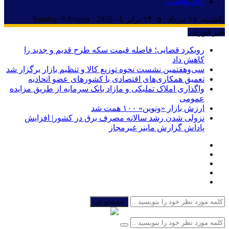
اتاق واقعیت
یکشنبه, ۱۸ مرداد , ۱۴۰۵ برابر با - Sunday, 9 August , 2026
خبر فوری :
رویکرد قضایی؛ فاصله قیمت سکه طرح قدیم و جدید را
کاهش داد
سی‌و‌هفتمین نشست نحوه توزیع کالا و تنظیم بازار برگزار شد
تعمیق همکاری‌های اقتصادی با کشورهای عضو اتحادیه
واگذاری املاک تملیکی و مازاد بانک سرمایه از طریق مزایده
عمومی
ارزش بازار «ونوین» ۱۰۰ همت شد
نزولی شدن رشد سالانه مصرف برق در کشور| افزایش
پاداش گزارش ماینر غیرمجاز
جستجو کن