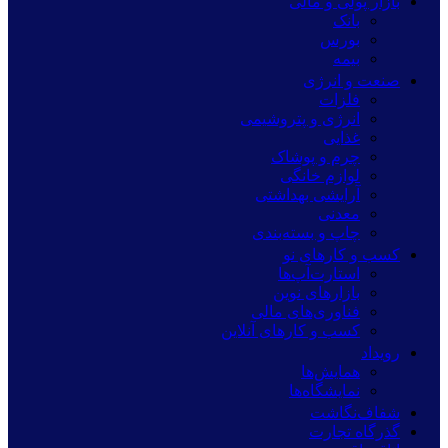
بازار پولی و مالی
بانک
بورس
بیمه
صنعت و انرژی
فلزات
انرژی و پتروشیمی
غذایی
چرم و پوشاک
لوازم خانگی
آرایشی بهداشتی
معدنی
چاپ و بسته‌بندی
کسب و کارهای نو
استارت‌آپ‌ها
بازارهای نوین
فناوری‌های مالی
کسب و کارهای آنلاین
رویداد
همایش‌ها
نمایشگاه‌ها
شفاف‌نگاشت
گذرگاه تجارت