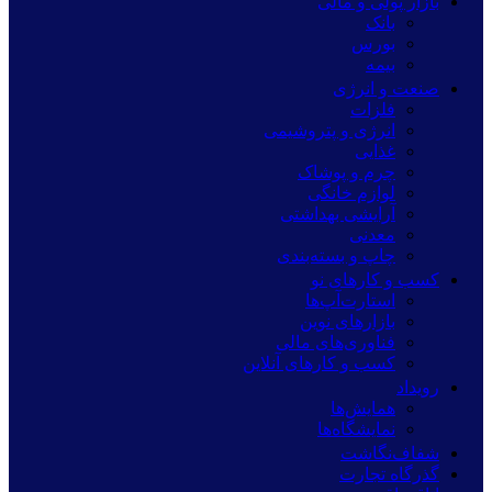
بازار پولی و مالی
بانک
بورس
بیمه
صنعت و انرژی
فلزات
انرژی و پتروشیمی
غذایی
چرم و پوشاک
لوازم خانگی
آرایشی بهداشتی
معدنی
چاپ و بسته‌بندی
کسب و کارهای نو
استارت‌آپ‌ها
بازارهای نوین
فناوری‌های مالی
کسب و کارهای آنلاین
رویداد
همایش‌ها
نمایشگاه‌ها
شفاف‌نگاشت
گذرگاه تجارت