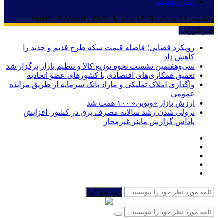
اتاق واقعیت
یکشنبه, ۱۸ مرداد , ۱۴۰۵ برابر با - Sunday, 9 August , 2026
خبر فوری :
رویکرد قضایی؛ فاصله قیمت سکه طرح قدیم و جدید را
کاهش داد
سی‌و‌هفتمین نشست نحوه توزیع کالا و تنظیم بازار برگزار شد
تعمیق همکاری‌های اقتصادی با کشورهای عضو اتحادیه
واگذاری املاک تملیکی و مازاد بانک سرمایه از طریق مزایده
عمومی
ارزش بازار «ونوین» ۱۰۰ همت شد
نزولی شدن رشد سالانه مصرف برق در کشور| افزایش
پاداش گزارش ماینر غیرمجاز
جستجو کن