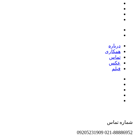
درباره
همکاری
تماس
عکس
فیلم
شماره تماس
021-88886952 09205231909