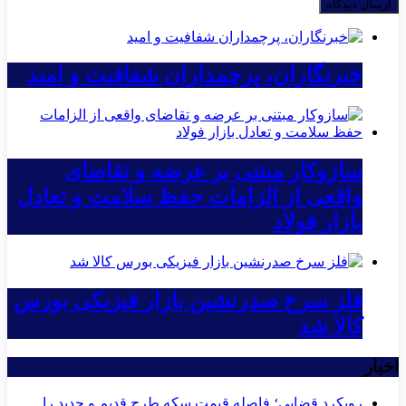
خبرنگاران، پرچمداران شفافیت و امید
سازوکار مبتنی بر عرضه و تقاضای
واقعی از الزامات حفظ سلامت و تعادل
بازار فولاد
فلز سرخ صدرنشین بازار فیزیکی بورس
کالا شد
اخبار
رویکرد قضایی؛ فاصله قیمت سکه طرح قدیم و جدید را