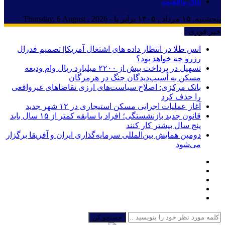
اتاق واقعیت
پنجشنبه, ۱۵ مرداد , ۱۴۰۵ برابر با - Thursday, 6 August , 2026
خبر فوری :
انس طلا در انتظار داده های اشتغال آمریکا| تصمیم فدرال
رزرو چه خواهد بود؟
تسهیل در پرداخت بیش از ۲۲۰۰ میلیارد ریال وام ودیعه
مسکن به آسیب‌دیدگان جنگ در هرمزگان
بانک مرکزی: اصلاح سیاست‌های ارزی تقاضاهای غیرواقعی
را حذف کرد
آغاز عملیات اجرایی مسکن استیجاری در ۱۲ شهر جدید
قانون جدید بازنشستگی؛ افراد با سابقه کمتر از ۱۵ سال باید
پنج سال بیشتر کار کنند
دومین همایش بین‌المللی سرمایه‌گذاری ایران و آفریقا برگزار
می‌شود
جستجو کن