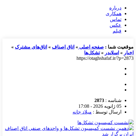
درباره
همکاری
تماس
عکس
فیلم
موقعیت شما :
صفحه اصلی
»
اتاق اصناف
»
اتاق‌های مشترک
»
اخبار
»
اسلایدر
»
تشکل‌ها
https://otaghshafaf.ir/?p=2873
شناسه :
2873
05 ژانویه 2026 - 17:08
ارسال توسط :
میلاد جانه