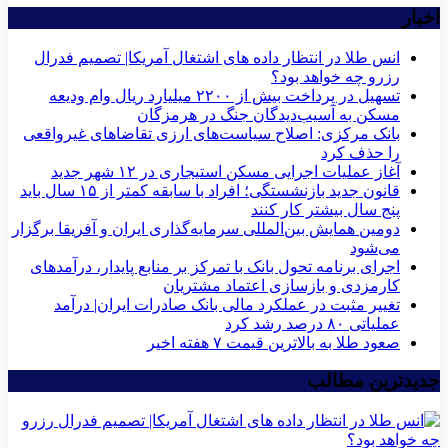
اخبار
انس طلا در انتظار داده های اشتغال آمریکا| تصمیم فدرال
رزرو چه خواهد بود؟
تسهیل در پرداخت بیش از ۲۲۰۰ میلیارد ریال وام ودیعه
مسکن به آسیب‌دیدگان جنگ در هرمزگان
بانک مرکزی: اصلاح سیاست‌های ارزی تقاضاهای غیرواقعی
را حذف کرد
آغاز عملیات اجرایی مسکن استیجاری در ۱۲ شهر جدید
قانون جدید بازنشستگی؛ افراد با سابقه کمتر از ۱۵ سال باید
پنج سال بیشتر کار کنند
دومین همایش بین‌المللی سرمایه‌گذاری ایران و آفریقا برگزار
می‌شود
اجرای برنامه تحول بانک با تمرکز بر منابع پایدار، درآمدهای
کارمزدی و بازسازی اعتماد مشتریان
تغییر مثبت در عملکرد مالی بانک صادرات ایران| درآمد
عملیاتی ۸۰ درصد رشد کرد
صعود طلا به بالاترین قیمت ۷ هفته اخیر
جدیدترین مطالب