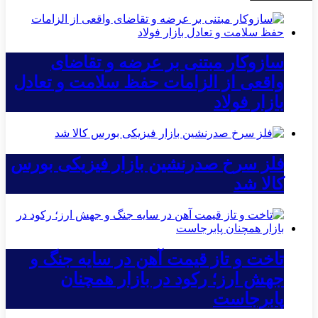
سازوکار مبتنی بر عرضه و تقاضای
واقعی از الزامات حفظ سلامت و تعادل
بازار فولاد
فلز سرخ صدرنشین بازار فیزیکی بورس
کالا شد
تاخت و تاز قیمت آهن در سایه جنگ و
جهش ارز؛ رکود در بازار همچنان
پابرجاست