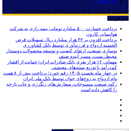
اتاق واقعیت
پنجشنبه, ۱۵ مرداد , ۱۴۰۵ برابر با - Thursday, 6 August , 2026
خبر فوری :
پرداخت خسارت ۵۰۰ میلیارد تومانی بیمه رازی به شرکت
هواپیمایی کارون
پرداخت افزون بر ۳۲ هزار میلیارد ریال تسهیلات قرض
الحسنه ازدواج و فرزندآوری توسط بانک کشاورزی
نوسازی صنعت، ارتقای کیفیت و توسعه محصولات دوستدار
محیط‌زیست، مسیر آینده صنف
مهمانی ۱۲ هزار نفری بانک صادرات ایران| حمایت از اقشار
کم‌درآمد با توزیع بسته‌های معیشتی
در چهار ماه نخست ۱۴۰۵ رقم خورد؛ پرداخت بیش از ۸ همت
وام ازدواج به زوج‌های جوان توسط بانک ملی ایران
رکود صنعت منسوجات، سفارش‌های رنگرزی و چاپ پارچه
را کاهش داده است