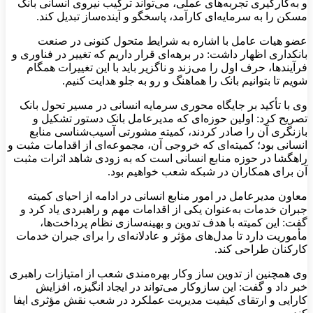
و به‌کارگیری تجربه‌های عملی، می‌تواند ترکیب نیروی انسانی بانک
مسکن را به سرمایه‌ای کارآمد، پاسخگو و آینده‌ساز تبدیل کند.
عضو هیات عامل با اشاره به شرایط متحول کنونی در صنعت
بانکداری اظهار داشت: در برهه‌ای قرار داریم که تغییر در فناوری و
فرآیندها، حرف اول را می‌زند و ناگزیر باید با این تغییرات همگام
شویم تا بتوانیم بانک را هماهنگ و رو به جلو هدایت کنیم.
وی با تأکید بر جایگاه محوری سرمایه انسانی در مسیر تحول بانک
تصریح کرد: اولین حوزه‌ای که مدیرعامل بانک دستور تشکیل و
بازنگری آن را صادر کردند، کمیته مشورتی آسیب‌شناسی منابع
انسانی بود؛ کمیته‌ای که خروجی آن، مجموعه‌ای از اقدامات مثبت و
راهگشا در حوزه منابع انسانی است که به زودی شاهد اثرات مثبت
آن برای همکاران در شبکه شعب خواهیم بود.
معاون مدیرعامل در امور منابع انسانی در ادامه از احیای کمیته
جبران خدمات به‌عنوان یکی از اقدامات مهم و راهبردی یاد کرد و
گفت: این کمیته با هدف تدوین و بهینه‌سازی نظام پرداخت‌ها،
مأموریت دارد تا مدل‌های مؤثر و عادلانه‌ای را برای جبران خدمات
کارکنان طراحی کند.
وی همچنین از تدوین ساز وکار بهره‌مندی شعب از امتیازات راهبری
خبر داد و گفت: این سازوکار می‌تواند در ایجاد انگیزه، افزایش
کارایی و ارتقای کیفیت مدیریت عملکرد در شعب نقش مؤثری ایفا