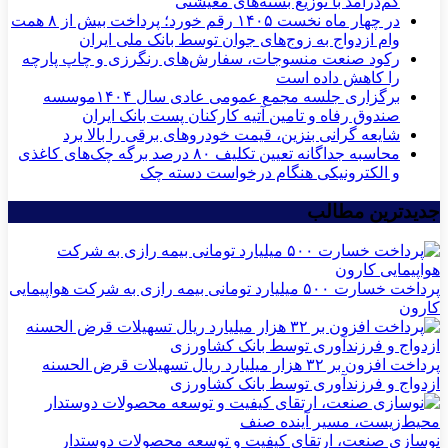
کم‌درآمد با توزیع بسته‌های معیشتی
در چهار ماه نخست ۱۴۰۵ رقم خورد؛ پرداخت بیش از ۸ همت
وام ازدواج به زوج‌های جوان توسط بانک ملی ایران
رکود صنعت منسوجات، سفارش‌های رنگرزی و چاپ پارچه
را کاهش داده است
برگزاری جلسه مجمع عمومی عادی سال ۱۴۰۴موسسه
صندوق رفاه و تامین آتیه کارکنان پست بانک ایران
شایعه گرانی بنزین، قیمت خودروهای برقی را بالا برد
محاسبه جداگانه تعیین تکلیف ۸۰ درصد برگه چک‌های کاغذی
و الکترونیکی هنگام درخواست دسته چک
جدیدترین مطالب
پرداخت خسارت ۵۰۰ میلیارد تومانی بیمه رازی به شرکت هواپیمایی
کارون
پرداخت افزون بر ۳۲ هزار میلیارد ریال تسهیلات قرض الحسنه
ازدواج و فرزندآوری توسط بانک کشاورزی
نوسازی صنعت، ارتقای کیفیت و توسعه محصولات دوستدار