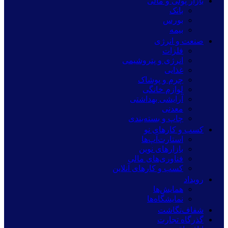
بازار پولی و مالی
بانک
بورس
بیمه
صنعت و انرژی
فلزات
انرژی و پتروشیمی
غذایی
چرم و پوشاک
لوازم خانگی
آرایشی بهداشتی
معدنی
چاپ و بسته‌بندی
کسب و کارهای نو
استارت‌آپ‌ها
بازارهای نوین
فناوری‌های مالی
کسب و کارهای آنلاین
رویداد
همایش‌ها
نمایشگاه‌ها
شفاف‌نگاشت
گذرگاه تجارت